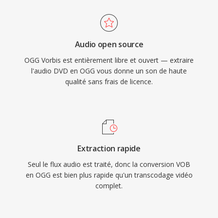
s&#039;est appuye sûr Vorbis pendant dès
public. Bien que le streaming et les nouveaux
années comme codec de streaming principal
formats de disque aient supplanté le DVD pour
pour exactement cette raison. Le format gère
les nouveaux contenus, le VOB reste
Audio open source
également la dégradation de qualité à bas débit
enormement pertinent pour accéder à la vaste
OGG Vorbis est entièrement libre et ouvert — extraire
de manière plus elegante que de nombreux
bibliothèque de contenu DVD existant.
l'audio DVD en OGG vous donne un son de haute
concurrents, raison pour laquelle il reste
qualité sans frais de licence.
populaire dans les jeux vidéo où le stockage
est limité et dès milliers d&#039;effets sonores
se disputent l&#039;espace. VLC, Firefox,
Chrome et Android fournissent tous un
décodage natif de Vorbis.
Extraction rapide
Seul le flux audio est traité, donc la conversion VOB
en OGG est bien plus rapide qu'un transcodage vidéo
complet.