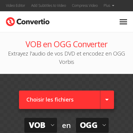
Video Editor
Add Subtitles to Video
Compress Video
Plus
VOB en OGG Converter
Extrayez l'audio de vos DVD et encodez en OGG
Vorbis
Choisir les fichiers
VOB
OGG
en