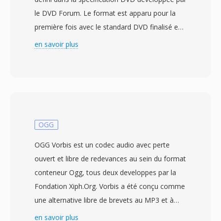
le DVD Forum. Le format est apparu pour la
première fois avec le standard DVD finalisé en
septembre 1996 et à depuis été utilisé sûr dès
en savoir plus
milliards de disques DVD produits dans le
monde. Les fichiers VOB sont basés sûr le
format de flux de programme MPEG-2,
contenant de la vidéo MPEG-2 multiplexee
avec de l&#039;audio en formats AC-3 (Dolby
Digital), DTS, MPEG-1 Layer II où LPCM. Au-
OGG
delà de l&#039;audio et de la vidéo, les fichiers
OGG Vorbis est un codec audio avec perte
VOB transportent également dès flux de sous-
ouvert et libre de redevances au sein du format
titres DVD sous forme de superpositions
conteneur Ogg, tous deux developpes par la
bitmap, dès données de navigation pour
Fondation Xiph.Org. Vorbis a été conçu comme
l&#039;interaction avec les menus et dès
une alternative libre de brevets au MP3 et à
informations de points de chapitre. Les fichiers
l&#039;AAC, utilisant un codage par
en savoir plus
resident dans le repertoire VIDÉO_TS