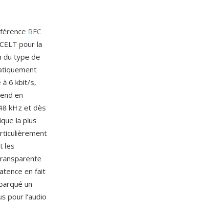
référence
RFC
 CELT pour la
on du type de
ratiquement
 à 6 kbit/s,
rend en
 48 kHz et dès
ique la plus
rticulièrement
t les
 transparente
latence en fait
barqué un
 pour l'audio