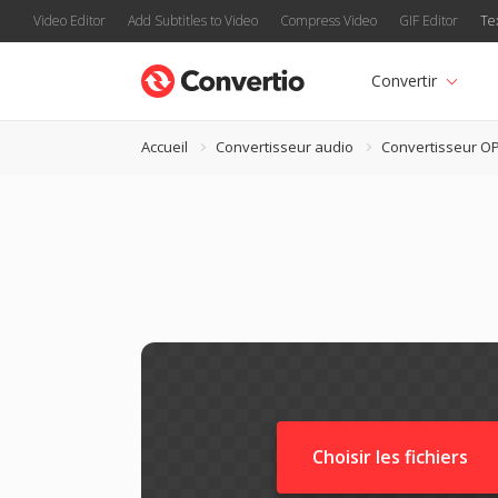
Video Editor
Add Subtitles to Video
Compress Video
GIF Editor
Te
Convertir
Accueil
Convertisseur audio
Convertisseur O
Choisir les fichiers