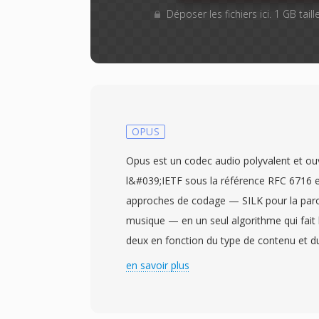
Déposer les fichiers ici. 1 GB tai
OPUS
Opus est un codec audio polyvalent et ouv
l&#039;IETF sous la référence RFC 6716 e
approches de codage — SILK pour la paro
musique — en un seul algorithme qui fait l
deux en fonction du type de contenu et du
hybride permet à Opus de surpasser prati
en savoir plus
codecs dans un large éventail d&#039;utilis
latence à 6 kbit/s, musique haute fidélité à