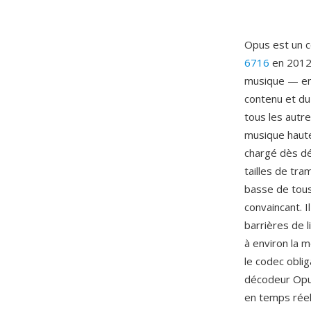
Opus est un c
6716
en 2012.
musique — en u
contenu et du
tous les autre
musique haute 
chargé dès dé
tailles de tra
basse de tous
convaincant. 
barrières de l
à environ la m
le codec obli
décodeur Opus
en temps réel