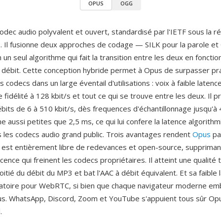
OPUS
OGG
odec audio polyvalent et ouvert, standardisé par l'IETF sous la 
 Il fusionne deux approches de codage — SILK pour la parole et
n seul algorithme qui fait la transition entre les deux en foncti
 débit. Cette conception hybride permet à Opus de surpasser p
s codecs dans un large éventail d'utilisations : voix à faible latence
fidélité à 128 kbit/s et tout ce qui se trouve entre les deux. Il p
bits de 6 à 510 kbit/s, dès frequences d'échantillonnage jusqu'à
me aussi petites que 2,5 ms, ce qui lui confere la latence algorithm
 les codecs audio grand public. Trois avantages rendent
Opus
pa
Il est entièrement libre de redevances et open-source, suppriman
icence qui freinent les codecs propriétaires. Il atteint une qualité
oitié du débit du MP3 et bat l'AAC à débit équivalent. Et sa faible 
gatoire pour WebRTC, si bien que chaque navigateur moderne em
. WhatsApp, Discord, Zoom et YouTube s'appuient tous sûr Opus
.