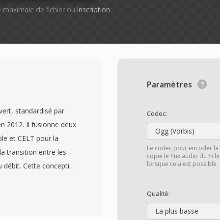
lle maximale de fichier ou
Inscription
Paramètres
ert, standardisé par
Codec:
n 2012. Il fusionne deux
Ogg (Vorbis)
le et CELT pour la
Le codec pour encoder la 
a transition entre les
copie le flux audio du fic
lorsque cela est possible.
 débit. Cette conception
quement tous les autres
ations : voix à faible
Qualité:
 128 kbit/s et tout ce qui
La plus basse