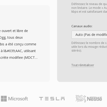
gé dès débits de 6 à 510
Définissez le niveau de qu
onnage jusqu&#039;à 48
non linéaire. Le mode « Au
kbps et est satisfaisant da
ue 2,5 ms, ce qui lui
basse de tous les codecs
Canaux audio:
ent Opus particulièrement
ouvert et libre de
edevances et open-
Auto (Pas de modifi
Ogg, tous deux
e qui freinent les codecs
Définissez le nombre de c
orbis a été conçu comme
utile lors du mixage rédu
arente à environ la moitié
 à l&#039;AAC, utilisant
stéréo).
équivalent. Et sa faible
scrète modifiee (MDCT)
 WebRTC, si bien que
#039;adapté à la
Tout réinitialiser
 décodeur Opus.
ès tests d&#039;écoute
#039;appuient tous sûr
Vorbis delivre une
 MP3, en particulier dans
n chargé dès frequences
Hz et de 1 à 255 canaux,
es surround. Un