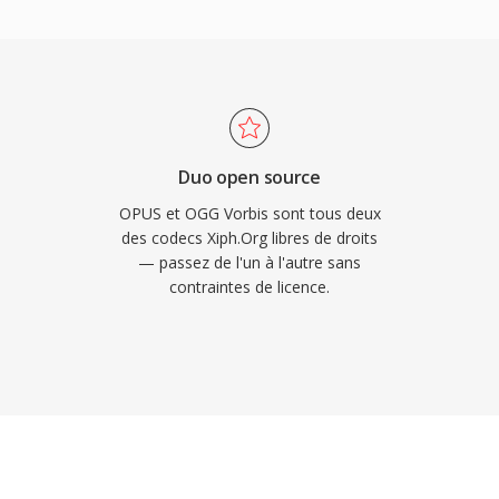
le de frais de licence —
streaming et fabricants
sans preoccupations de
ûr Vorbis pendant dès
pal pour exactement
 dégradation de qualité
Duo open source
e de nombreux
OPUS et OGG Vorbis sont tous deux
populaire dans les jeux
des codecs Xiph.Org libres de droits
— passez de l'un à l'autre sans
liers d&#039;effets
contraintes de licence.
 Firefox, Chrome et
f de Vorbis.