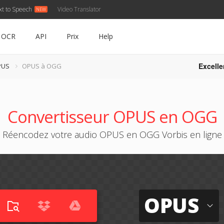
xt to Speech
Video Translator
OCR
API
Prix
Help
Excelle
PUS
OPUS à OGG
Convertisseur OPUS en OGG
Réencodez votre audio OPUS en OGG Vorbis en ligne
OPUS