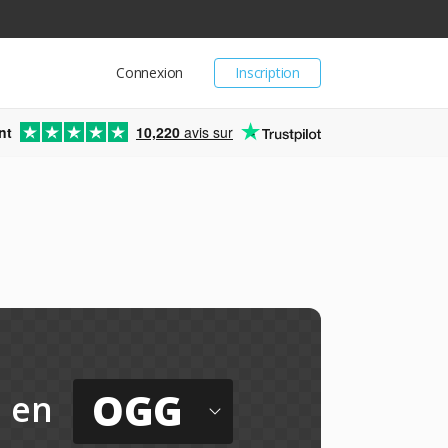
Connexion
Inscription
nt
10,220
avis sur
OGG
en