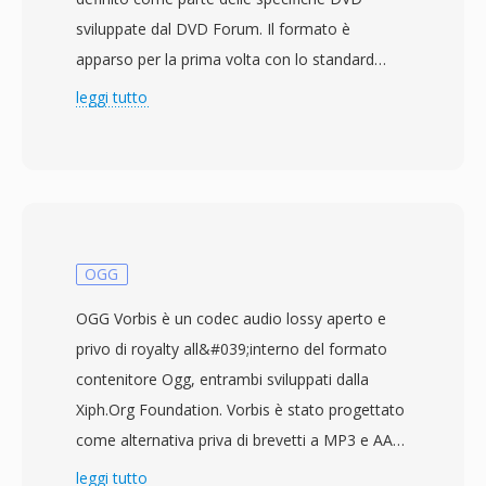
sviluppate dal DVD Forum. Il formato è
apparso per la prima volta con lo standard
DVD finalizzato nel settembre 1996 ed è stato
leggi tutto
da allora utilizzato su miliardi di dischi DVD
prodotti in tutto il mondo. I file VOB si basano
sul formato program stream MPEG-2,
contenendo video MPEG-2 multiplexato
insieme ad audio in formato AC-3 (Dolby
Digital), DTS, MPEG-1 Layer II o LPCM. Oltre
OGG
ad audio e video, i file VOB trasportano anche
OGG Vorbis è un codec audio lossy aperto e
flussi di sottotitoli DVD come sovrapposizioni
privo di royalty all&#039;interno del formato
bitmap, dati di navigazione per
contenitore Ogg, entrambi sviluppati dalla
l&#039;interazione con i menu e informazioni
Xiph.Org Foundation. Vorbis è stato progettato
sui punti dei capitoli. I file risiedono nella
come alternativa priva di brevetti a MP3 e AAC,
directory VIDEO_TS di un disco DVD, con
utilizzando la codifica con trasformata discreta
leggi tutto
convenzioni di denominazione (VTS_01_1.VOB,