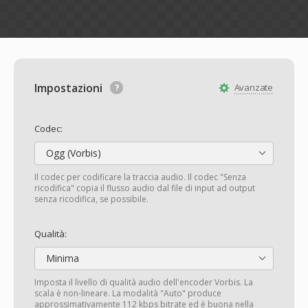
Impostazioni
Avanzate
Codec:
Ogg (Vorbis)
Il codec per codificare la traccia audio. Il codec "Senza
ricodifica" copia il flusso audio dal file di input ad output
senza ricodifica, se possibile.
Qualità:
Minima
Imposta il livello di qualità audio dell'encoder Vorbis. La
scala è non-lineare. La modalità "Auto" produce
approssimativamente 112 kbps bitrate ed è buona nella