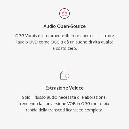
per anni come codec di streaming primario
di contenuti DVD esistenti.
proprio per questo motivo. Il formato gestisce
inoltre il degrado qualitativo a bassi bitrate in
Audio Open-Source
modo più elegante rispetto a molti concorrenti,
OGG Vorbis è interamente libero e aperto — estrarre
motivo per cui resta popolare nei videogiochi
l'audio DVD come OGG ti dà un suono di alta qualità
dove lo spazio è limitato e migliaia di effetti
a costo zero.
sonori competono per lo spazio disponibile.
VLC, Firefox, Chrome e Android forniscono tutti
la decodifica nativa di Vorbis.
Estrazione Veloce
Solo il flusso audio necessita di elaborazione,
rendendo la conversione VOB in OGG molto più
rapida della transcodifica video completa.