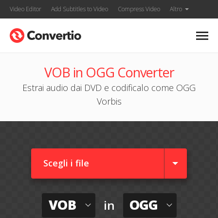
Video Editor
Add Subtitles to Video
Compress Video
Altro
VOB in OGG Converter
Estrai audio dai DVD e codificalo come OGG
Vorbis
Scegli i file
VOB
OGG
in