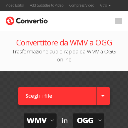
Video Editor
Add Subtitles to Video
Compress Video
Altro
Convertitore da WMV a OGG
Trasformazione audio rapida da WMV a OGG
online
Scegli i file
WMV
OGG
in