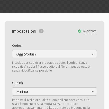
Impostazioni
Avanzate
Codec:
Ogg (Vorbis)
Il codec per codificare la traccia audio. Il codec "Senza
ricodifica" copia il flusso audio dal file di input ad output
senza ricodifica, se possibile.
Qualità:
Minima
Imposta il livello di qualità audio dell'encoder Vorbis. La
scala è non-lineare. La modalità "Auto" produce
approssimativamente 112 kbps bitrate ed è buona nella