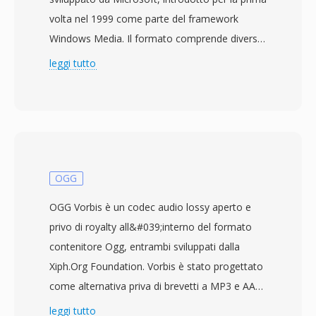
volta nel 1999 come parte del framework
Windows Media. Il formato comprende diverse
generazioni di codec, dal WMV 7 originale fino
leggi tutto
a WMV 9 (standardizzato anche come VC-1
dalla SMPTE con la specifica 421M). I file WMV
sono tipicamente contenuti nel wrapper ASF
(Advanced Systems Format) e utilizzano
l&#039;estensione .wmv per indicare il
contenuto video. WMV 9/VC-1 ha raggiunto
OGG
un&#039;efficienza di compressione
OGG Vorbis è un codec audio lossy aperto e
paragonabile alle prime implementazioni di
privo di royalty all&#039;interno del formato
H.264, offrendo una buona qualità visiva a
contenitore Ogg, entrambi sviluppati dalla
bitrate moderati e guadagnandosi
Xiph.Org Foundation. Vorbis è stato progettato
l&#039;adozione come codec approvato per i
come alternativa priva di brevetti a MP3 e AAC,
contenuti HD DVD e Blu-ray disc. Il formato era
utilizzando la codifica con trasformata discreta
leggi tutto
profondamente integrato nel sistema