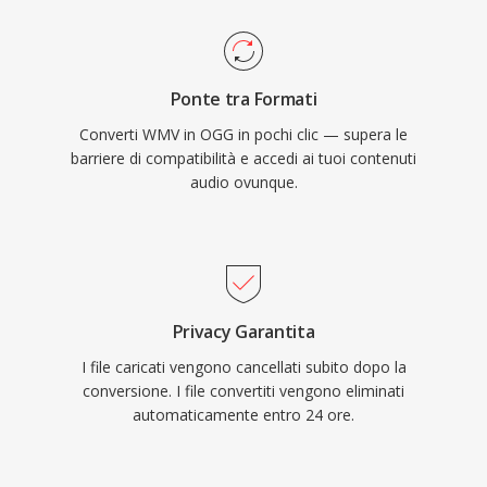
per anni come codec di streaming primario
presente nei sistemi legacy di gestione dei
proprio per questo motivo. Il formato gestisce
contenuti aziendali, nelle librerie multimediali
inoltre il degrado qualitativo a bassi bitrate in
archiviate e nei flussi di lavoro legati
Ponte tra Formati
modo più elegante rispetto a molti concorrenti,
all&#039;ecosistema Windows Media.
Converti WMV in OGG in pochi clic — supera le
motivo per cui resta popolare nei videogiochi
barriere di compatibilità e accedi ai tuoi contenuti
dove lo spazio è limitato e migliaia di effetti
audio ovunque.
sonori competono per lo spazio disponibile.
VLC, Firefox, Chrome e Android forniscono tutti
la decodifica nativa di Vorbis.
Privacy Garantita
I file caricati vengono cancellati subito dopo la
conversione. I file convertiti vengono eliminati
automaticamente entro 24 ore.