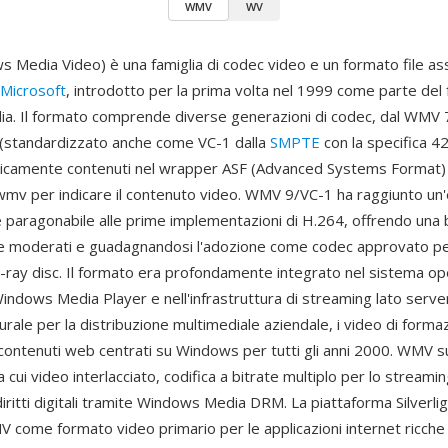
WMV
WV
Media Video) è una famiglia di codec video e un formato file as
Microsoft
, introdotto per la prima volta nel 1999 come parte de
. Il formato comprende diverse generazioni di codec, dal WMV 7
(standardizzato anche come VC-1 dalla
SMPTE
con la specifica 42
camente contenuti nel wrapper ASF (Advanced Systems Format) e
wmv per indicare il contenuto video. WMV 9/VC-1 ha raggiunto un'e
paragonabile alle prime implementazioni di H.264, offrendo una 
ate moderati e guadagnandosi l'adozione come codec approvato per
ray disc. Il formato era profondamente integrato nel sistema op
indows Media Player e nell'infrastruttura di streaming lato serv
urale per la distribuzione multimediale aziendale, i video di forma
 contenuti web centrati su Windows per tutti gli anni 2000. WMV 
ra cui video interlacciato, codifica a bitrate multiplo per lo streami
iritti digitali tramite Windows Media DRM. La piattaforma Silverlig
come formato video primario per le applicazioni internet ricche e