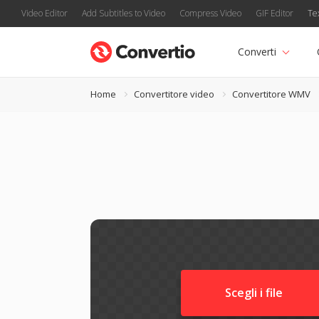
Video Editor
Add Subtitles to Video
Compress Video
GIF Editor
Te
Converti
Home
Convertitore video
Convertitore WMV
Scegli i file