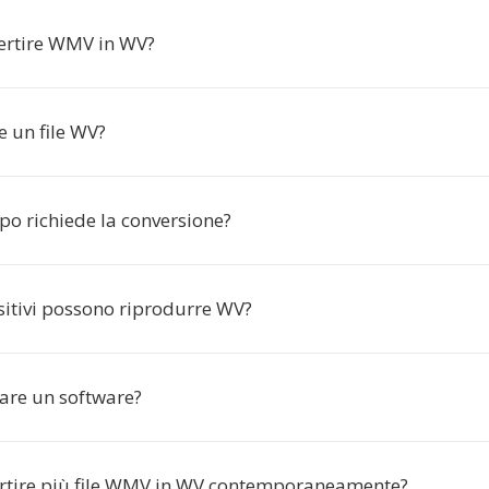
ertire WMV in WV?
e un file WV?
o richiede la conversione?
sitivi possono riprodurre WV?
lare un software?
rtire più file WMV in WV contemporaneamente?