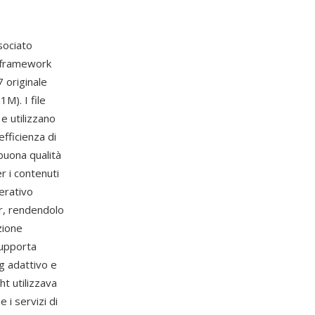
sociato
l framework
 originale
1M). I file
 utilizzano
fficienza di
buona qualità
 i contenuti
erativo
er, rendendolo
zione
supporta
ng adattivo e
ht utilizzava
 i servizi di