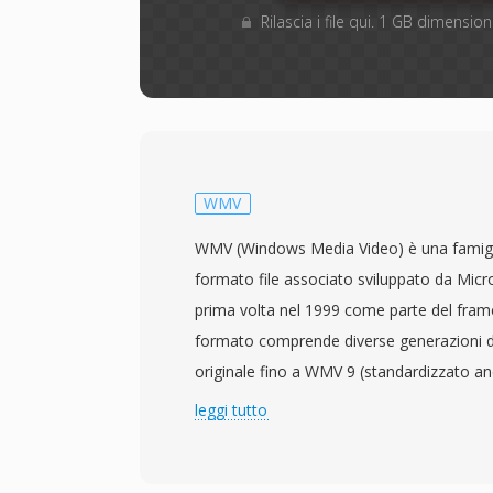
Rilascia i file qui. 1 GB dimensi
WMV
WMV (Windows Media Video) è una famigli
formato file associato sviluppato da Micro
prima volta nel 1999 come parte del fra
formato comprende diverse generazioni d
originale fino a WMV 9 (standardizzato a
SMPTE con la specifica 421M). I file WMV
leggi tutto
contenuti nel wrapper ASF (Advanced Sy
utilizzano l&#039;estensione .wmv per ind