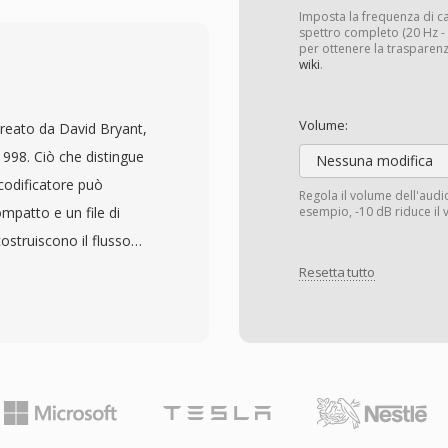
enza di compressione
Imposta la frequenza di 
di H.264, offrendo una
spettro completo (20 Hz - 2
per ottenere la trasparenz
 guadagnandosi
wiki
.
per i contenuti HD DVD
nte integrato nel
Volume:
reato da David Bryant,
Media Player e
 1998. Ciò che distingue
Nessuna modifica
o server, rendendolo una
 codificatore può
Regola il volume dell'aud
ediale aziendale, i video
mpatto e un file di
esempio, -10 dB riduce il 
b centrati su Windows
ostruiscono il flusso
onalità tra cui video
cessitano di portabilità
Resetta tutto
er lo streaming adattivo e
qualità archiviale
ows Media DRM. La
 PCM da 8 a 32 bit interi
&#039;essa WMV come
 di campionamento fino a
nternet ricche e i servizi
pie per i contenuti
 sia largamente spostata
rto. I rapporti di
delle applicazioni, WMV
sless raggiungono