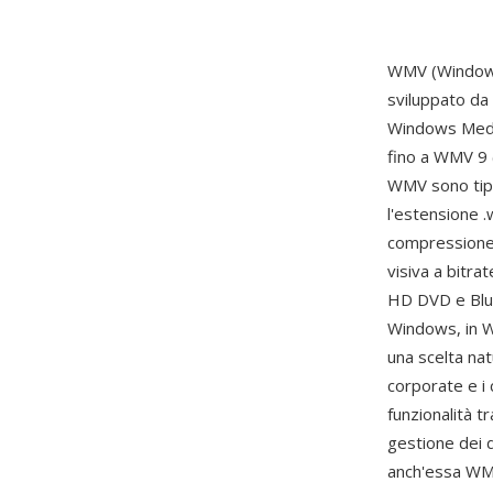
WMV (Windows 
sviluppato da
Windows Media
fino a WMV 9 
WMV sono tipi
l'estensione .
compressione 
visiva a bitr
HD DVD e Blu-
Windows, in W
una scelta nat
corporate e i
funzionalità t
gestione dei d
anch'essa WMV 