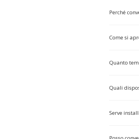
Perché conv
Come si apr
Quanto temp
Quali dispo
Serve instal
Posso conve