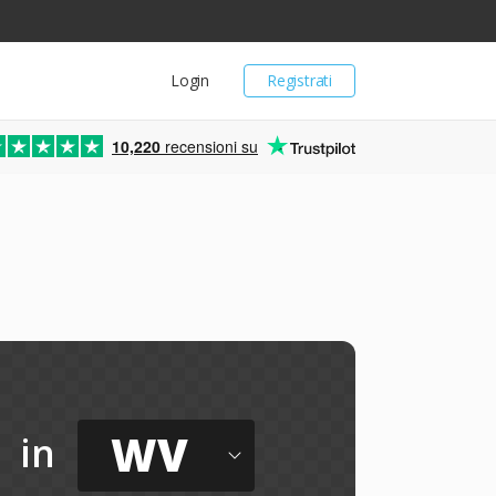
Login
Registrati
10,220
recensioni su
WV
in