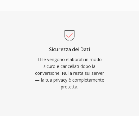
one dei contenuti
ione originale,
ate e nei flussi di lavoro
e migliori su
ia.
re nelle versioni
;elaborazione
pen-source è distribuita
 foobar2000, VLC,
Sicurezza dei Dati
ack supporta anche
I file vengono elaborati in modo
et incorporati e valori
sicuro e cancellati dopo la
conversione. Nulla resta sui server
zative anche della
— la tua privacy è completamente
protetta.