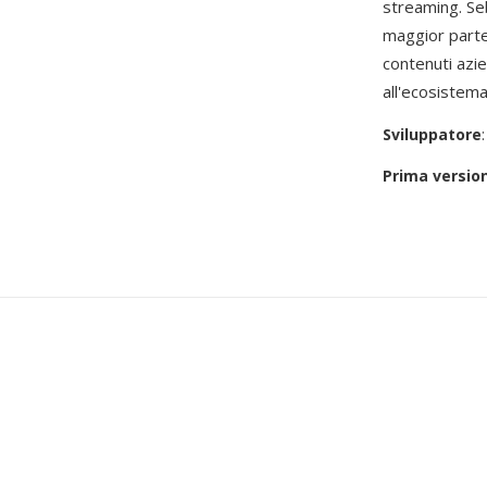
streaming. Se
maggior parte
contenuti azien
all'ecosistem
Sviluppatore
Prima versio