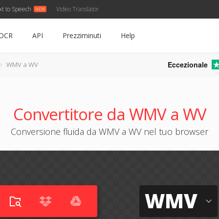
xt to Speech
Video Translator
OCR
API
Prezziminuti
Help
Eccezionale
WMV a WV
Convertitore da WMV a WV
Conversione fluida da WMV a WV nel tuo browser
WMV