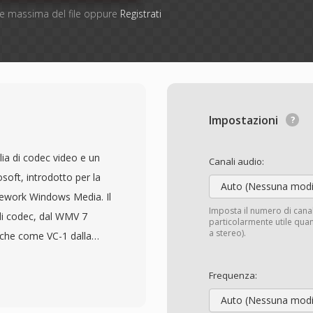
one massima del file oppure
Registrati
Impostazioni
a di codec video e un
Canali audio:
soft, introdotto per la
Auto (Nessuna modi
mework Windows Media. Il
Imposta il numero di cana
i codec, dal WMV 7
particolarmente utile quan
a stereo).
nche come VC-1 dalla
 sono tipicamente
stems Format) e
Frequenza:
icare il contenuto video.
Auto (Nessuna modi