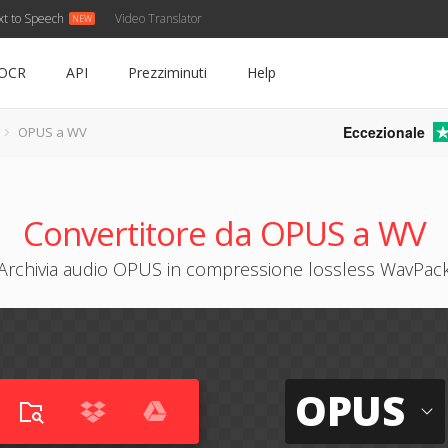
xt to Speech
Video Translator
OCR
API
Prezziminuti
Help
Eccezionale
OPUS a WV
Convertitore da OPUS a WV
Archivia audio OPUS in compressione lossless WavPac
OPUS