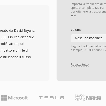
no a 48 kHz e
Imposta la frequenza di 
ndogli la latenza
spettro completo (20 Hz - 2
per ottenere la trasparenz
audio mainstream. Tre
wiki
.
teressante. È
urce, eliminando le
Volume:
reato da David Bryant,
oprietari. Raggiunge una
 1998. Ciò che distingue
Nessuna modifica
trate dell&#039;MP3 e
 codificatore può
Regola il volume dell'aud
 sua bassa latenza lo
mpatto e un file di
esempio, -10 dB riduce il 
così ogni browser
ostruiscono il flusso
tore Opus. WhatsApp,
cessitano di portabilità
Resetta tutto
i a Opus per
qualità archiviale
 PCM da 8 a 32 bit interi
 di campionamento fino a
pie per i contenuti
rto. I rapporti di
sless raggiungono