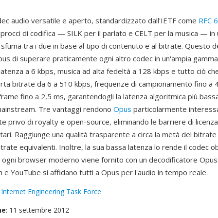
ec audio versatile e aperto, standardizzato dall'IETF come
RFC 
rocci di codifica — SILK per il parlato e CELT per la musica — in 
sfuma tra i due in base al tipo di contenuto e al bitrate. Questo d
us di superare praticamente ogni altro codec in un'ampia gamma di
atenza a 6 kbps, musica ad alta fedeltà a 128 kbps e tutto ciò che
ta bitrate da 6 a 510 kbps, frequenze di campionamento fino a 
frame fino a 2,5 ms, garantendogli la latenza algoritmica più bassa
mainstream. Tre vantaggi rendono
Opus
particolarmente interess
privo di royalty e open-source, eliminando le barriere di licenza
ari. Raggiunge una qualità trasparente a circa la metà del bitrate
trate equivalenti. Inoltre, la sua bassa latenza lo rende il codec o
ogni browser moderno viene fornito con un decodificatore Opu
 e YouTube si affidano tutti a Opus per l'audio in tempo reale.
:
Internet Engineering Task Force
ne
: 11 settembre 2012