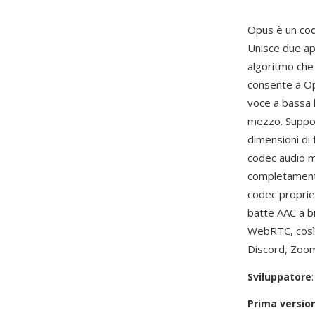
Opus è un cod
Unisce due app
algoritmo che 
consente a Op
voce a bassa l
mezzo. Suppor
dimensioni di 
codec audio 
completamente 
codec propriet
batte AAC a bi
WebRTC, così 
Discord, Zoom
Sviluppatore
Prima versio