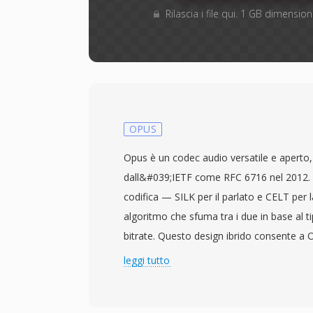
Rilascia i file qui. 1 GB dimensi
OPUS
Opus è un codec audio versatile e aperto,
dall&#039;IETF come RFC 6716 nel 2012. 
codifica — SILK per il parlato e CELT per
algoritmo che sfuma tra i due in base al t
bitrate. Questo design ibrido consente a 
praticamente ogni altro codec in un&#0
leggi tutto
utilizzi: voce a bassa latenza a 6 kbps, mu
128 kbps e tutto ciò che sta nel mezzo. S