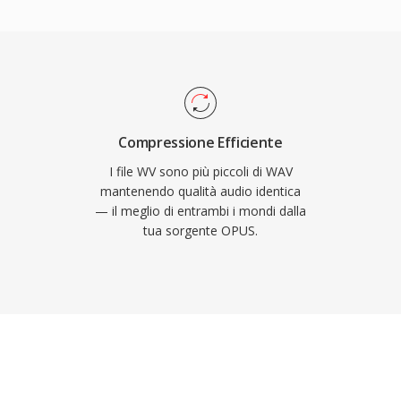
ione originale,
e migliori su
re nelle versioni
;elaborazione
pen-source è distribuita
 foobar2000, VLC,
Compressione Efficiente
ack supporta anche
I file WV sono più piccoli di WAV
et incorporati e valori
mantenendo qualità audio identica
— il meglio di entrambi i mondi dalla
zative anche della
tua sorgente OPUS.