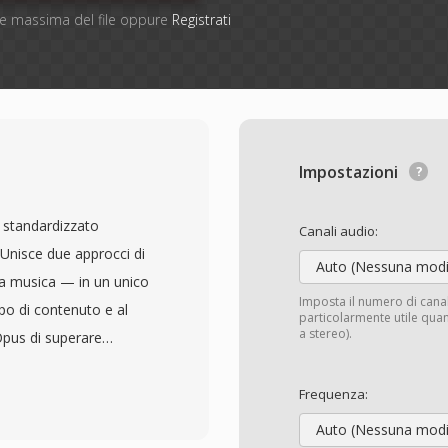
one massima del file oppure
Registrati
Impostazioni
 standardizzato
Canali audio:
Unisce due approcci di
Auto (Nessuna modi
 la musica — in un unico
Imposta il numero di cana
ipo di contenuto e al
particolarmente utile quan
a stereo).
Opus di superare
39;ampia gamma di
sica ad alta fedeltà a
Frequenza:
upporta bitrate da 6 a
Auto (Nessuna modi