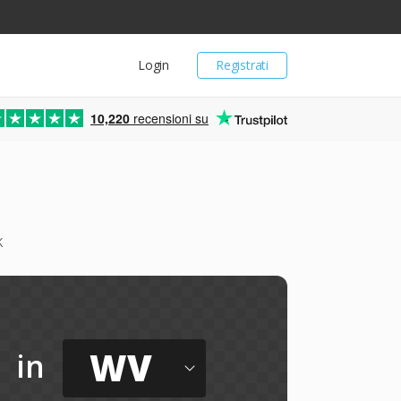
Login
Registrati
10,220
recensioni su
k
WV
in