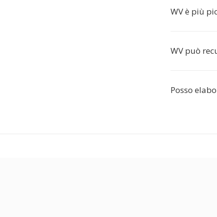
WV è più pi
WV può recu
Posso elabo