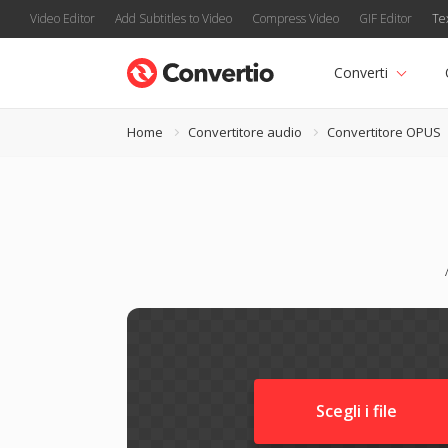
Video Editor
Add Subtitles to Video
Compress Video
GIF Editor
Te
Converti
Home
Convertitore audio
Convertitore OPUS
Scegli i file