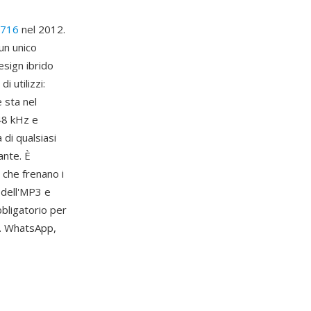
6716
nel 2012.
un unico
esign ibrido
 utilizzi:
 sta nel
48 kHz e
 di qualsiasi
ante. È
 che frenano i
 dell'MP3 e
bbligatorio per
s. WhatsApp,