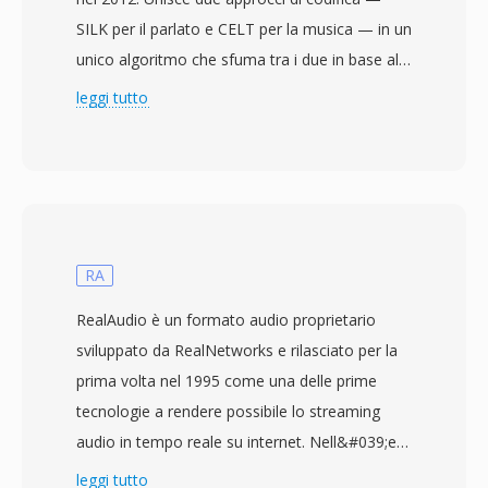
SILK per il parlato e CELT per la musica — in un
unico algoritmo che sfuma tra i due in base al
tipo di contenuto e al bitrate. Questo design
leggi tutto
ibrido consente a Opus di superare
praticamente ogni altro codec in
un&#039;ampia gamma di utilizzi: voce a bassa
latenza a 6 kbps, musica ad alta fedeltà a 128
kbps e tutto ciò che sta nel mezzo. Supporta
bitrate da 6 a 510 kbps, frequenze di
RA
campionamento fino a 48 kHz e dimensioni di
RealAudio è un formato audio proprietario
frame fino a 2,5 ms, garantendogli la latenza
sviluppato da RealNetworks e rilasciato per la
algoritmica più bassa di qualsiasi codec audio
prima volta nel 1995 come una delle prime
mainstream. Tre vantaggi rendono Opus
tecnologie a rendere possibile lo streaming
particolarmente interessante. È
audio in tempo reale su internet. Nell&#039;era
completamente privo di royalty e open-source,
del modem dial-up, RealAudio fu genuinamente
leggi tutto
eliminando le barriere di licenza che frenano i