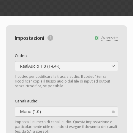
Impostazioni
Avanzate
Codec:
RealAudio 1.0 (14.4K)
Il codec per codificare la traccia audio. Il codec "Senza
ricodifica" copia il flusso audio dal file di input ad output
senza ricodifica, se possibile.
Canali audio:
Mono (1.0)
Imposta il numero di canali audio. Questa impostazione è
particolarmente utile quando si esegue il downmix dei canali
(es. da 5.1 a stereo).