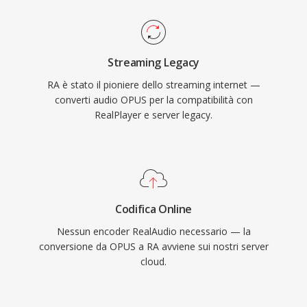
era installato su centinaia di milioni di PC, e
emittenti come la BBC e NPR si affidavano a
RealAudio per i propri streaming online. Un
Streaming Legacy
contributo tecnico duraturo è stato il concetto
RA è stato il pioniere dello streaming internet —
di streaming a bitrate adattivo che ha
converti audio OPUS per la compatibilità con
influenzato standard successivi come HLS e
RealPlayer e server legacy.
DASH. Sebbene soppiantato dai codec
moderni, vasti archivi di contenuti RA della web
radio dei primi tempi esistono ancora e
necessitano di conversione per la riproduzione
sui dispositivi attuali.
Codifica Online
Nessun encoder RealAudio necessario — la
conversione da OPUS a RA avviene sui nostri server
cloud.