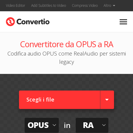
Video Editor
Add Subtitles to Video
Compress Video
Altro
Convertitore da OPUS a RA
Codifica audio OPUS come RealAudio per sistemi
legacy
Scegli i file
OPUS
RA
in