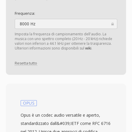
Frequenza:
8000 Hz
Imposta la frequenza di campionamento dell'audio. La
musica con uno spettro completo (20 Hz - 20 kHz) richiede
valori non inferiori a 44.1 kHz per ottenere la trasparenza.
Ulteriori informazioni sono disponibili sul
wiki
.
Resetta tutto
OPUS
Opus è un codec audio versatile e aperto,
standardizzato dall&#039;IETF come RFC 6716
nel 2012. Unisce due approcci di codifica —