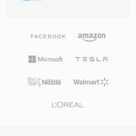
rivoluzionario — permetteva agli utenti di
codec proprietari. Raggiunge una qualità
ascoltare l&#039;audio durante il download
trasparente a circa la metà del bitrate
anzichè attendere il trasferimento
dell&#039;MP3 e batte AAC a bitrate
dell&#039;intero file, un cambio di paradigma
equivalenti. Inoltre, la sua bassa latenza lo
quando una canzone di tre minuti poteva
rende il codec obbligatorio per WebRTC, così
richiedere 30 minuti per essere scaricata. Il
ogni browser moderno viene fornito con un
formato si è evoluto attraverso più generazioni
decodificatore Opus. WhatsApp, Discord,
di codec: le prime versioni utilizzavano codec
Zoom e YouTube si affidano tutti a Opus per
vocali a basso bitrate per modem a 14,4 kbps,
l&#039;audio in tempo reale.
mentre le iterazioni successive (RealAudio 10,
basato su AAC) offrivano una qualità vicina al
CD. I file RA supportano codifica a bitrate
costante e variabile, streaming multi-bitrate
adattivo e algoritmi di buffering progettati per
minimizzare le interruzioni di riproduzione su
connessioni instabili. Al suo apice, RealPlayer