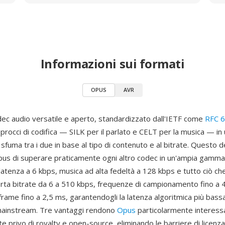
Informazioni sui formati
OPUS
AVR
ec audio versatile e aperto, standardizzato dall'IETF come
RFC 
rocci di codifica — SILK per il parlato e CELT per la musica — in 
sfuma tra i due in base al tipo di contenuto e al bitrate. Questo d
us di superare praticamente ogni altro codec in un'ampia gamma di
atenza a 6 kbps, musica ad alta fedeltà a 128 kbps e tutto ciò che
ta bitrate da 6 a 510 kbps, frequenze di campionamento fino a 
frame fino a 2,5 ms, garantendogli la latenza algoritmica più bassa
mainstream. Tre vantaggi rendono
Opus
particolarmente interess
privo di royalty e open-source, eliminando le barriere di licenza