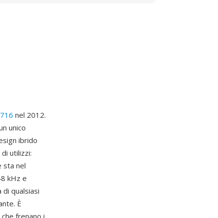
6716
nel 2012.
un unico
esign ibrido
 utilizzi:
 sta nel
48 kHz e
 di qualsiasi
ante. È
 che frenano i