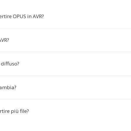
ertire OPUS in AVR?
AVR?
 diffuso?
cambia?
tire più file?