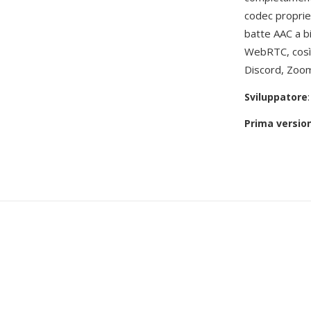
codec propriet
batte AAC a bi
WebRTC, così 
Discord, Zoom
Sviluppatore
Prima versio