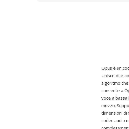
Opus è un cod
Unisce due app
algoritmo che 
consente a Op
voce a bassa l
mezzo. Suppor
dimensioni di 
codec audio 
completamente 