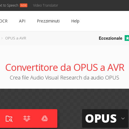
xt to Speech
Video Translator
OCR
API
Prezziminuti
Help
Eccezionale
OPUS a AVR
Convertitore da OPUS a AVR
Crea file Audio Visual Research da audio OPUS
OPUS