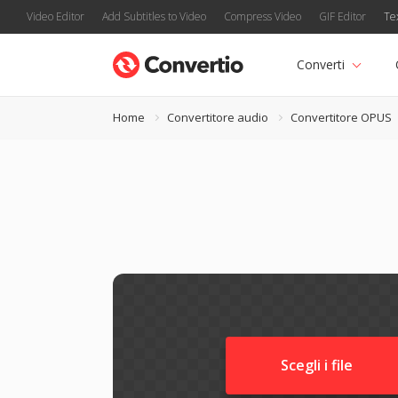
Video Editor
Add Subtitles to Video
Compress Video
GIF Editor
Te
Converti
Home
Convertitore audio
Convertitore OPUS
Scegli i file