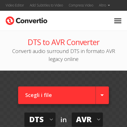
Video Editor
Add Subtitles to Video
Compress Video
Altro
DTS to AVR Converter
Converti audio surround DTS in formato AVR
legacy online
Scegli i file
DTS
AVR
in