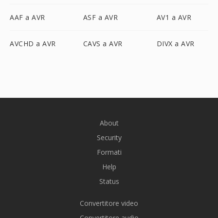
AAF a AVR
ASF a AVR
AV1 a AVR
AVCHD a AVR
CAVS a AVR
DIVX a AVR
About
Security
Formati
Help
Status
Convertitore video
Convertitore audio