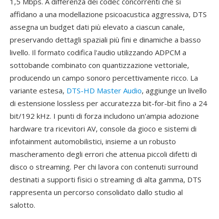
1,5 Mbps. A differenza dei codec concorrenti che si
affidano a una modellazione psicoacustica aggressiva, DTS
assegna un budget dati più elevato a ciascun canale,
preservando dettagli spaziali più fini e dinamiche a basso
livello. Il formato codifica l'audio utilizzando ADPCM a
sottobande combinato con quantizzazione vettoriale,
producendo un campo sonoro percettivamente ricco. La
variante estesa,
DTS-HD Master Audio
, aggiunge un livello
di estensione lossless per accuratezza bit-for-bit fino a 24
bit/192 kHz. I punti di forza includono un'ampia adozione
hardware tra ricevitori AV, console da gioco e sistemi di
infotainment automobilistici, insieme a un robusto
mascheramento degli errori che attenua piccoli difetti di
disco o streaming. Per chi lavora con contenuti surround
destinati a supporti fisici o streaming di alta gamma, DTS
rappresenta un percorso consolidato dallo studio al
salotto.