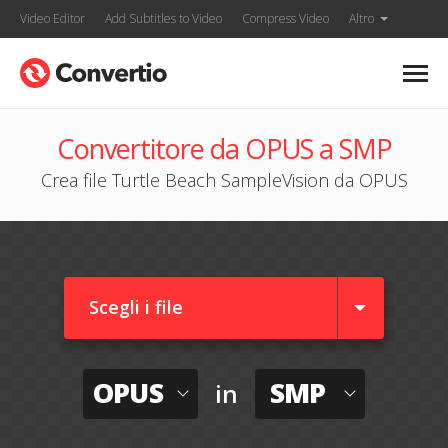
Video Editor
Add Subtitles to Video
Compress Video
Altro
Convertitore da OPUS a SMP
Crea file Turtle Beach SampleVision da OPUS
Scegli i file
OPUS
SMP
in