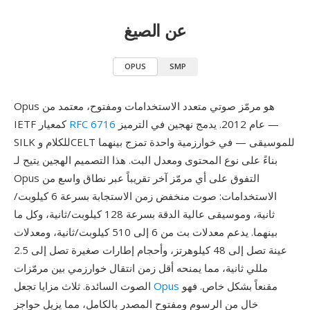
عن الصيغ
OPUS
SMP
Opus هو مرمّز صوتي متعدد الاستخدامات ومفتوح، معتمد من
عام 2012. يدمج نهجين في الترميز —
RFC 6716
IETF كمعيار
SILK للكلام وCELT للموسيقى — في خوارزمية واحدة تمزج بينهما
بناءً على نوع المحتوى ومعدل البت. هذا التصميم الهجين يتيح لـ
Opus التفوق على أي مرمّز آخر تقريباً عبر نطاق واسع من
الاستخدامات: صوت منخفض زمن الاستجابة بسرعة 6 كيلوبت/
ثانية، وموسيقى عالية الدقة بسرعة 128 كيلوبت/ثانية، وكل ما
بينهما. يدعم معدلات بت من 6 إلى 510 كيلوبت/ثانية، ومعدلات
عينة تصل إلى 48 كيلوهرتز، وأحجام إطارات صغيرة تصل إلى 2.5
مللي ثانية، مما يمنحه أقل زمن انتقال خوارزمي بين مرمّزات
مقنعاً بشكل خاص. فهو
Opus
الصوت السائدة. ثلاث مزايا تجعل
خالٍ من الرسوم ومفتوح المصدر بالكامل، مما يزيل حواجز