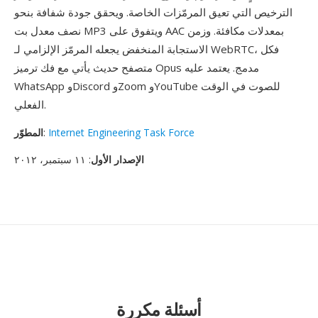
الترخيص التي تعيق المرمّزات الخاصة. ويحقق جودة شفافة بنحو
نصف معدل بت MP3 ويتفوق على AAC بمعدلات مكافئة. وزمن
الاستجابة المنخفض يجعله المرمّز الإلزامي لـ WebRTC، فكل
متصفح حديث يأتي مع فك ترميز Opus مدمج. يعتمد عليه
WhatsApp وDiscord وZoom وYouTube للصوت في الوقت
الفعلي.
Internet Engineering Task Force
:
المطوّر
الإصدار الأول
: ١١ سبتمبر، ٢٠١٢
أسئلة مكررة