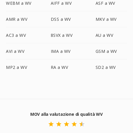
WEBM a WV
AIFF a WV
ASF a WV
AMR a WV
DSS a WV
MKV a WV
AC3 a WV
8SVX a WV
AU a WV
AVI a WV
IMA a WV
GSM a WV
MP2 a WV
RA a WV
SD2 a WV
MOV alla valutazione di qualità WV