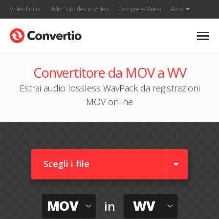
Video Editor
Add Subtitles to Video
Compress Video
Altro
Convertitore da MOV a WV
Estrai audio lossless WavPack da registrazioni
MOV online
Scegli i file
MOV
WV
in