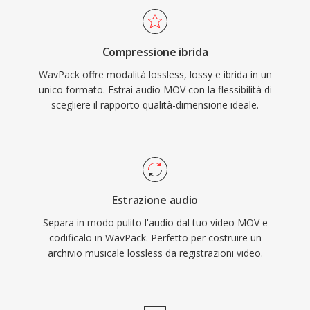
decenni di evoluzione tecnologica video.
source è distribuita sotto licenza BSD ed è
stata integrata in foobar2000, VLC, FFmpeg e
Compressione ibrida
numerosi altri strumenti. WavPack supporta
WavPack offre modalità lossless, lossy e ibrida in un
anche metadati ricchi tramite tag APEv2, cue
unico formato. Estrai audio MOV con la flessibilità di
sheet incorporati e valori ReplayGain, coprendo
scegliere il rapporto qualità-dimensione ideale.
le esigenze organizzative anche della libreria
musicale più meticolosa.
Estrazione audio
Separa in modo pulito l'audio dal tuo video MOV e
codificalo in WavPack. Perfetto per costruire un
archivio musicale lossless da registrazioni video.