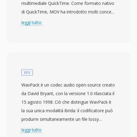
multimediale QuickTime. Come formato nativo
di QuickTime, MOV ha introdotto molti concetti
che hanno successivamente influenzato
leggi tutto
l&#039;ISO base media file format (MPEG-4
Part 12) e i suoi derivati, incluso MP4. Il
contenitore utilizza una struttura gerarchica di
atomi (o box) dove ogni atomo contiene tipi
specifici di dati — dalle tracce video e audio ai
metadati, testo e informazioni di timecode.
WV
MOV supporta una gamma estremamente
WavPack è un codec audio open-source creato
ampia di codec tra cui H.264, HEVC, ProRes,
da David Bryant, con la versione 1.0 rilasciata il
Apple Intermediate Codec, AAC e PCM, tra
15 agosto 1998. Ciò che distingue WavPack è
molti altri. Questa flessibilità nei codec,
la sua unica modalità ibrida: il codificatore può
combinata con funzionalità come il supporto
produrre simultaneamente un file lossy
per tracce multiple, i reference movie e le edit
compatto e un file di correzione separato che,
leggi tutto
list, ha reso MOV un pilastro della produzione
se combinati, ricostruiscono il flusso PCM