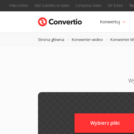
Video Editor
Add Subtitles to Video
Compress Video
GIF Editor
Te
Konwertuj
Strona główna
Konwerter wideo
Konwerter 
Wy
Wybierz pliki