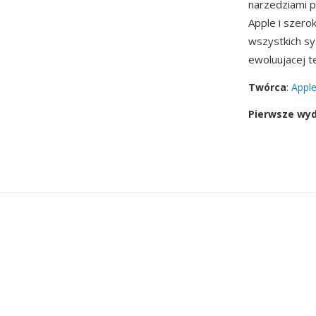
narzedziami p
Apple i szer
wszystkich sy
ewoluujacej t
Twórca
:
Apple
Pierwsze wy