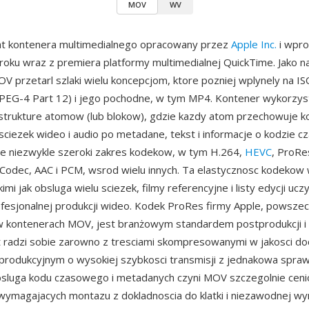
MOV
WV
t kontenera multimedialnego opracowany przez
Apple Inc.
i wpr
roku wraz z premiera platformy multimedialnej QuickTime. Jako 
V przetarl szlaki wielu koncepcjom, ktore pozniej wplynely na I
MPEG-4 Part 12) i jego pochodne, w tym MP4. Kontener wykorzys
 strukture atomow (lub blokow), gdzie kazdy atom przechowuje k
ciezek wideo i audio po metadane, tekst i informacje o kodzie 
e niezwykle szeroki zakres kodekow, w tym H.264,
HEVC
, ProRe
Codec, AAC i PCM, wsrod wielu innych. Ta elastycznosc kodekow 
kimi jak obsluga wielu sciezek, filmy referencyjne i listy edycji uc
esjonalnej produkcji wideo. Kodek ProRes firmy Apple, powszec
 kontenerach MOV, jest branżowym standardem postprodukcji i fi
t radzi sobie zarowno z tresciami skompresowanymi w jakosci doc
produkcyjnym o wysokiej szybkosci transmisji z jednakowa spraw
bsluga kodu czasowego i metadanych czyni MOV szczegolnie cen
wymagajacych montazu z dokladnoscia do klatki i niezawodnej w