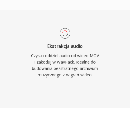
yjnych, utrzymujac
lnego rozmiaru, co jest
ujacej technologii
sze na pewnych
w pozniejszych wersjach
 na wspolczesnym
ostarczana na licencji
, VLC, FFmpeg i wieloma
Ekstrakcja audio
rowniez bogate
Czysto oddziel audio od wideo MOV
usze cue i wartosci
i zakoduj w WavPack. Idealne do
budowania bezstratnego archiwum
acyjne nawet najbardziej
muzycznego z nagrań wideo.