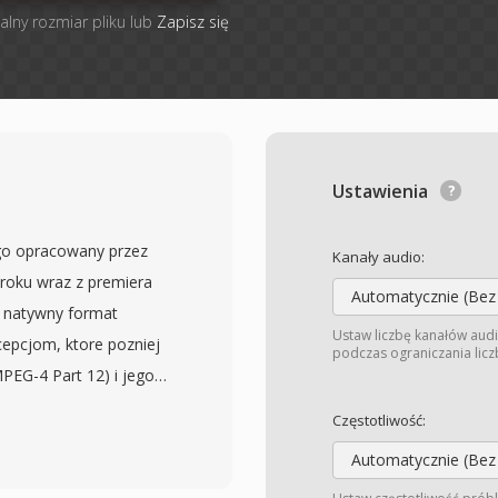
alny rozmiar pliku lub
Zapisz się
Ustawienia
go opracowany przez
Kanały audio:
 roku wraz z premiera
Automatycznie (Bez
o natywny format
Ustaw liczbę kanałów audi
cepcjom, ktore pozniej
podczas ograniczania liczb
MPEG-4 Part 12) i jego
tuje hierarchiczna
Częstotliwość:
zdy atom przechowuje
Automatycznie (Bez
o i audio po metadane,