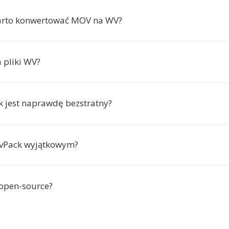
arto konwertować MOV na WV?
 pliki WV?
 jest naprawdę bezstratny?
avPack wyjątkowym?
 open-source?