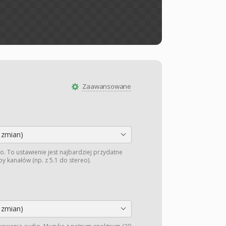
Zaawansowane
 zmian)
o. To ustawienie jest najbardziej przydatne
y kanałów (np. z 5.1 do stereo).
 zmian)