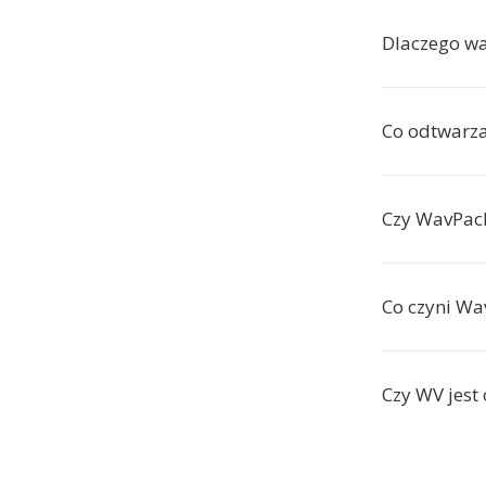
Dlaczego w
Co odtwarza
Czy WavPack
Co czyni W
Czy WV jest