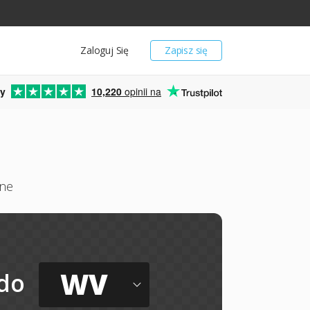
Zaloguj Się
Zapisz się
y
10,220
opinii na
ine
WV
do