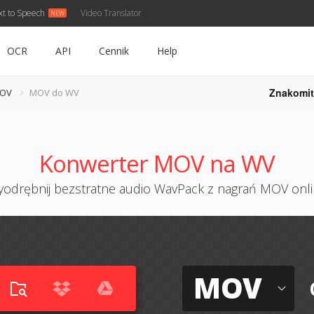
xt to Speech
Video Translator
OCR
API
Cennik
Help
Znakomit
MOV
MOV do WV
Konwerter MOV na WV
odrębnij bezstratne audio WavPack z nagrań MOV onl
MOV