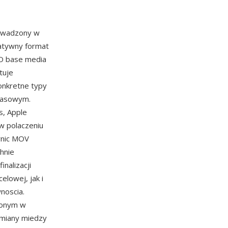
owadzony w
natywny format
SO base media
tuje
onkretne typy
czasowym.
s, Apple
w polaczeniu
zynic MOV
hnie
nalizacji
elowej, jak i
noscia.
ionym w
ymiany miedzy