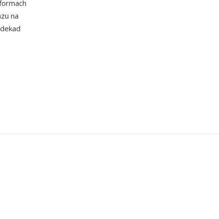
tformach
azu na
 dekad