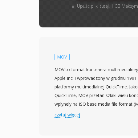
Upuść pliki tutaj. 1 GB Maksym
MOV
MOV to format kontenera multimedialne
Apple Inc. i wprowadzony w grudniu 1991
platformy multimedialnej QuickTime. Jak
QuickTime, MOV przetarl szlaki wielu kon
wplynely na ISO base media file format (
pochodne, w tym MP4. Kontener wykorzys
czytaj więcej
strukture atomow (lub blokow), gdzie ka
konkretne typy danych — od sciezek wide