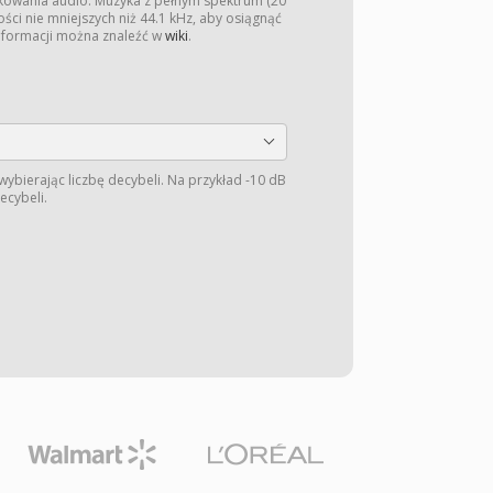
kowania audio. Muzyka z pełnym spektrum (20
ści nie mniejszych niż 44.1 kHz, aby osiągnąć
informacji można znaleźć w
wiki
.
wybierając liczbę decybeli. Na przykład -10 dB
ecybeli.