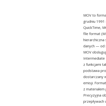
MOV to forma
grudniu 1991 
QuickTime, MO
file format (
hierarchiczna
danych — od s
MOV obsluguj
Intermediate 
z funkcjami ta
podstawa prof
dostarczany w
emisji. Forma
z materialem 
Precyzyjna o
przepływach 