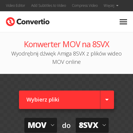
Video Editor
Add Subtitles to Video
Compress Video
Więcej
Konwerter MOV na 8SVX
Wyodrębnij dźwięk Amiga 8SVX z plików wideo
MOV online
Wybierz pliki
MOV
8SVX
do