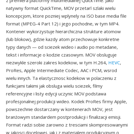
z premiera platformy multimedialnej QuickTime. Jako
natywny format QuickTime, MOV przetarl szlaki wielu
koncepcjom, ktore pozniej wplynely na ISO base media file
format (MPEG-4 Part 12) i jego pochodne, w tym MP4.
Kontener wykorzystuje hierarchiczna strukture atomow
(lub blokow), gdzie kazdy atom przechowuje konkretne
typy danych — od sciezek wideo i audio po metadane,
tekst i informacje o kodzie czasowym. MOV obsluguje
niezwykle szeroki zakres kodekow, w tym H.264,
HEVC
,
ProRes, Apple Intermediate Codec, AAC i PCM, wsrod
wielu innych. Ta elastycznosc kodekow w polaczeniu z
funkcjami takimi jak obsluga wielu sciezek, filmy
referencyjne i listy edycji uczynic MOV podstawa
profesjonalnej produkcji wideo. Kodek ProRes firmy Apple,
powszechnie dostarczany w kontenerach MOV, jest
branżowym standardem postprodukcji i finalizacji emisji.
Format radzi sobie zarowno z tresciami skompresowanymi
w jakosci docelowej, jak i z materialem produkcyjnym o