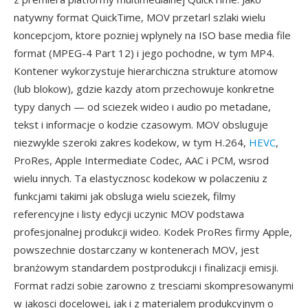
natywny format QuickTime, MOV przetarl szlaki wielu
koncepcjom, ktore pozniej wplynely na ISO base media file
format (MPEG-4 Part 12) i jego pochodne, w tym MP4.
Kontener wykorzystuje hierarchiczna strukture atomow
(lub blokow), gdzie kazdy atom przechowuje konkretne
typy danych — od sciezek wideo i audio po metadane,
tekst i informacje o kodzie czasowym. MOV obsluguje
niezwykle szeroki zakres kodekow, w tym H.264,
HEVC
,
ProRes, Apple Intermediate Codec, AAC i PCM, wsrod
wielu innych. Ta elastycznosc kodekow w polaczeniu z
funkcjami takimi jak obsluga wielu sciezek, filmy
referencyjne i listy edycji uczynic MOV podstawa
profesjonalnej produkcji wideo. Kodek ProRes firmy Apple,
powszechnie dostarczany w kontenerach MOV, jest
branżowym standardem postprodukcji i finalizacji emisji.
Format radzi sobie zarowno z tresciami skompresowanymi
w jakosci docelowej, jak i z materialem produkcyjnym o