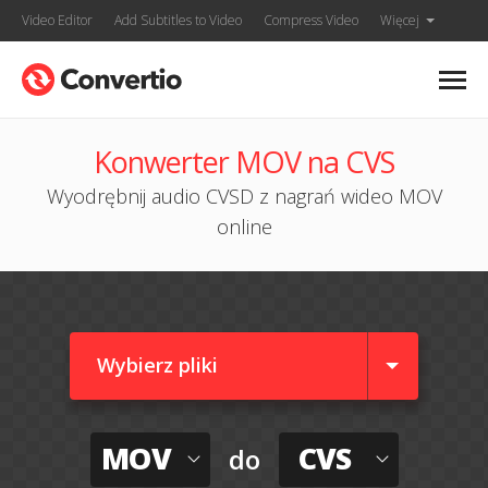
Video Editor
Add Subtitles to Video
Compress Video
Więcej
Konwerter MOV na CVS
Wyodrębnij audio CVSD z nagrań wideo MOV
online
Wybierz pliki
MOV
CVS
do