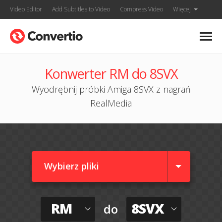
Video Editor
Add Subtitles to Video
Compress Video
Więcej
Konwerter RM do 8SVX
Wyodrębnij próbki Amiga 8SVX z nagrań
RealMedia
Wybierz pliki
RM
8SVX
do