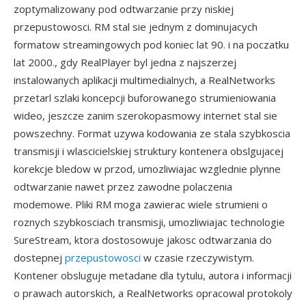
zoptymalizowany pod odtwarzanie przy niskiej
przepustowosci. RM stal sie jednym z dominujacych
formatow streamingowych pod koniec lat 90. i na poczatku
lat 2000., gdy RealPlayer byl jedna z najszerzej
instalowanych aplikacji multimedialnych, a RealNetworks
przetarl szlaki koncepcji buforowanego strumieniowania
wideo, jeszcze zanim szerokopasmowy internet stal sie
powszechny. Format uzywa kodowania ze stala szybkoscia
transmisji i wlascicielskiej struktury kontenera obslgujacej
korekcje bledow w przod, umozliwiajac wzglednie plynne
odtwarzanie nawet przez zawodne polaczenia
modemowe. Pliki RM moga zawierac wiele strumieni o
roznych szybkosciach transmisji, umozliwiajac technologie
SureStream, ktora dostosowuje jakosc odtwarzania do
dostepnej
przepustowosci
w czasie rzeczywistym.
Kontener obsluguje metadane dla tytulu, autora i informacji
o prawach autorskich, a RealNetworks opracowal protokoly