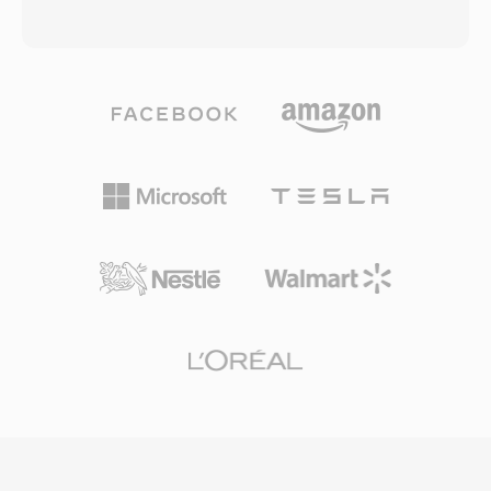
Kolejnym atutem jest bezproblemowa
rekonstruuja oryginalny strumien PCM bit-po-
integracja z profesjonalnymi narzedziami
bicie. Uzytkownicy potrzebujacy przenosnosci
Apple, w tym Logic Pro i GarageBand, gdzie
zabieraja tylko plik stratny; ci, ktorzy chca
AIFF sluzy jako natywny format roboczy.
jakosci archiwalnej, zachowuja oba. Kodek
Kontener obsluguje rozne czestotliwosci
obsluguje audio PCM od 8-bitowego do 32-
probkowania i glebie bitowa do 32 bitow, co
bitowego calkowitego i 32-bitowego
pozwala na prace w trybie high-resolution,
zmiennoprzecinkowego, z czestotliwosciami
przekraczajacym specyfikacje jakosci CD. Dla
probkowania do 768 kHz — specyfikacje
kazdego, kto stawia bezstratna wiernosc
wystarczajaco szerokie dla tresci DSD, ktore
ponad efektywnosc przechowywania, AIFF
WavPack 5 dodal do obslugi. Wspolczynniki
pozostaje niezawodnym wyborem w branzy
kompresji w trybie czysto bezstratnym zwykle
nagraniowej.
osiagaja 40 do 55 procent oryginalnego
rozmiaru, co jest konkurencyjne z FLAC i
czesto nieco lepsze na pewnych materialach.
Wielordzeniowe kodowanie w pozniejszych
wersjach dramatycznie przyspiesza