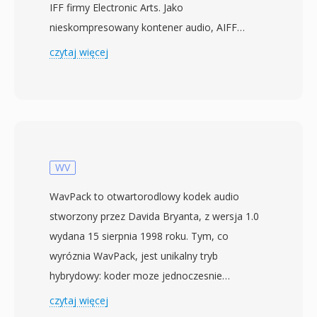
IFF firmy Electronic Arts. Jako
nieskompresowany kontener audio, AIFF
przechowuje dane liniowe PCM w pelnej
czytaj więcej
jakosci CD — zwykle 16-bitowe przy 44,1 kHz
— zachowujac kazdy szczegol oryginalnego
nagrania bez stratnej kompresji. Format
organizuje zawartosc w bloki, ktore moga
rowniez zawierac metadane, takie jak
znaczniki, definicje instrumentow czy
WV
komentarze. Profesjonalni inzynierowie
WavPack to otwartorodlowy kodek audio
dzwieku na macOS czesto polegaja na AIFF,
stworzony przez Davida Bryanta, z wersja 1.0
poniewaz gwarantuje on wierna reprodukcje na
wydana 15 sierpnia 1998 roku. Tym, co
kazdym etapie edycji i masteringu. Istotna
wyróznia WavPack, jest unikalny tryb
zaleta jest brak strat generacyjnych: w
hybrydowy: koder moze jednoczesnie
przeciwienstwie do MP3 czy AAC, wielokrotne
generowac kompaktowy plik stratny i oddzielny
czytaj więcej
zapisywanie nigdy nie pogarsza sygnalu.
plik korekcyjny, ktore w polaczeniu