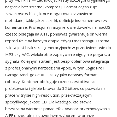
przy 44,1 kHz — zachowujac kazdy szczegol oryginalnego
nagrania bez stratnej kompresji. Format organizuje
zawartosc w bloki, ktore moga rowniez zawierac
metadane, takie jak znaczniki, definicje instrumentow czy
komentarze. Profesjonalni inzynierowie dzwieku na macOS
czesto polegaja na AIFF, poniewaz gwarantuje on wierna
reprodukcje na kazdym etapie edycji i masteringu. Istotna
zaleta jest brak strat generacyjnych: w przeciwienstwie do
MP3 czy AAC, wielokrotne zapisywanie nigdy nie pogarsza
sygnalu. Kolejnym atutem jest bezproblemowa integracja
z profesjonalnymi narzedziami Apple, w tym Logic Pro i
GarageBand, gdzie AIFF sluzy jako natywny format
roboczy. Kontener obsluguje rozne czestotliwosci
probkowania i glebie bitowa do 32 bitow, co pozwala na
prace w trybie high-resolution, przekraczajacym
specyfikacje jakosci CD. Dla kazdego, kto stawia
bezstratna wiernosc ponad efektywnosc przechowywania,
AIFF pozostaje niezawodnym wyborem w branzy