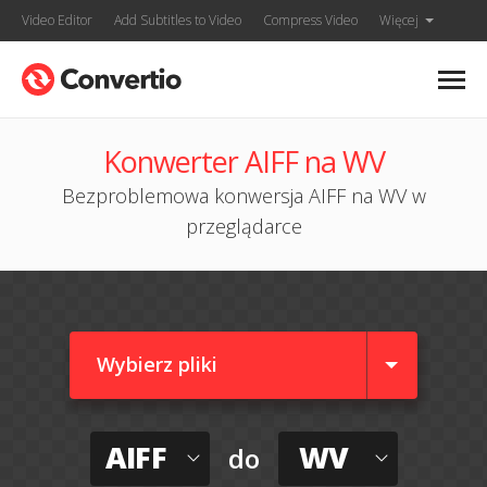
Video Editor
Add Subtitles to Video
Compress Video
Więcej
Konwerter AIFF na WV
Bezproblemowa konwersja AIFF na WV w
przeglądarce
Wybierz pliki
AIFF
WV
do