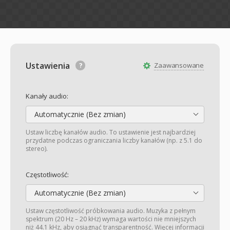
Ustawienia
Zaawansowane
Kanały audio:
Automatycznie (Bez zmian)
Ustaw liczbę kanałów audio. To ustawienie jest najbardziej
przydatne podczas ograniczania liczby kanałów (np. z 5.1 do
stereo).
Częstotliwość:
Automatycznie (Bez zmian)
Ustaw częstotliwość próbkowania audio. Muzyka z pełnym
spektrum (20 Hz – 20 kHz) wymaga wartości nie mniejszych
niż 44.1 kHz, aby osiągnąć transparentność. Więcej informacji