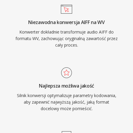
przetwarzanie na wspolczesnym sprzecie.
Otwartorodlowa biblioteka jest dostarczana na
Niezawodna konwersja AIFF na WV
licencji BSD i zostala zintegrowana z
Konwerter dokładnie transformuje audio AIFF do
foobar2000, VLC, FFmpeg i wieloma innymi
formatu WV, zachowując oryginalną zawartość przez
narzedziami. WavPack obsluguje rowniez
cały proces.
bogate metadane przez tagi APEv2, osadzone
arkusze cue i wartosci ReplayGain, pokrywajac
potrzeby organizacyjne nawet najbardziej
skrupulatnych bibliotek muzycznych.
Najlepsza możliwa jakość
Silnik konwersji optymalizuje parametry kodowania,
aby zapewnić najwyższą jakość, jaką format
docelowy może pomieścić.