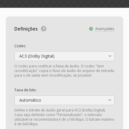
Definições
Avançadas
Codec:
AC3 (Dolby Digital)
O codec para codificar a faixa de áudio. O codec "Sem
recodificação" copia o fluxo de áudio do arquivo de entrada
para o de saída sem recodificação, se possível.
Taxa de bits:
Automático
Define o bitrate de áudio geral para AC3 (Dolby Digital).
Caso seja definido como "Personalizado", o intervalo
utilizável (e recomendado) é de ≥160 kbps. O bitrate máximo
é de 640 kbps.