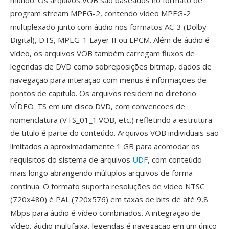
mundo. Os arquivos VOB são baseados no formato de
program stream MPEG-2, contendo vídeo MPEG-2
multiplexado junto com áudio nos formatos AC-3 (Dolby
Digital), DTS, MPEG-1 Layer II ou LPCM. Além de áudio é
vídeo, os arquivos VOB também carregam fluxos de
legendas de DVD como sobreposições bitmap, dados de
navegação para interação com menus é informações de
pontos de capitulo. Os arquivos residem no diretorio
VÍDEO_TS em um disco DVD, com convencoes de
nomenclatura (VTS_01_1.VOB, etc.) refletindo a estrutura
de titulo é parte do conteúdo. Arquivos VOB individuais são
limitados a aproximadamente 1 GB para acomodar os
requisitos do sistema de arquivos
UDF
, com conteúdo
mais longo abrangendo múltiplos arquivos de forma
contínua. O formato suporta resoluções de vídeo NTSC
(720x480) é PAL (720x576) em taxas de bits de até 9,8
Mbps para áudio é vídeo combinados. A integração de
vídeo, áudio multifaixa, legendas é navegação em um único