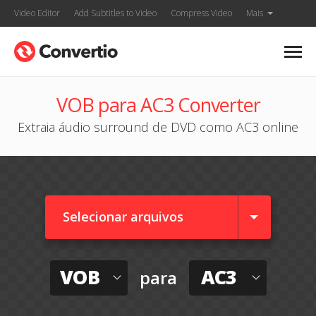
Video Editor
Add Subtitles to Video
Compress Video
Mais
VOB para AC3 Converter
Extraia áudio surround de DVD como AC3 online
Selecionar arquivos
VOB
AC3
para