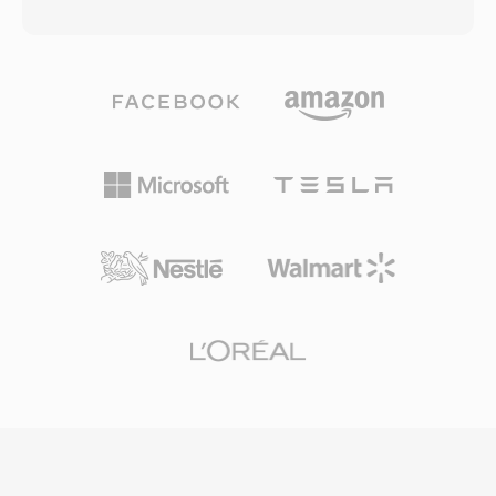
varia de 192 a 640 kbps. O algoritmo aplica
estrutura de titulo é parte do conteúdo.
uma transformada discreta de cosseno
Arquivos VOB individuais são limitados a
modificada com análise psicoacustica para
aproximadamente 1 GB para acomodar os
descartar informações de áudio abaixo do
requisitos do sistema de arquivos UDF, com
limiar da percepcao humana, produzindo
conteúdo mais longo abrangendo múltiplos
arquivos compactos sem perda de qualidade
arquivos de forma contínua. O formato
perceptível. O AC3 tornou-se o padrão de
suporta resoluções de vídeo NTSC (720x480) é
áudio obrigatório para DVD-Vídeo e é
PAL (720x576) em taxas de bits de até 9,8
amplamente utilizado em discos Blu-ray,
Mbps para áudio é vídeo combinados. A
transmissoes de televisão digital (ATSC) é
integração de vídeo, áudio multifaixa, legendas
entrega por streaming. Uma vantagem
é navegação em um único program stream
primaria é a capacidade de som surround
tornou o VOB uma solução completa para
multicanal, levando o áudio espacial
entrega de filmes ao consumidor. Embora
cinematografico para sistemas de home
streaming é formatos de disco mais novos
theater. O formato também mantém excelente
tenham substituído o DVD para conteúdo
clareza de diálogos por meio de seu canal
novo, o VOB permanece extremamente