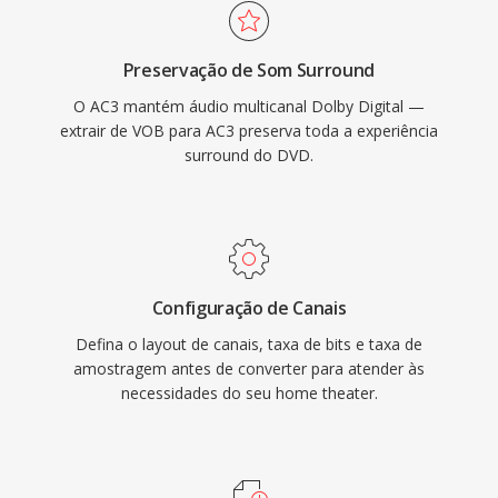
central dedicado, ideal para conteúdo de filmes
relevante para acessar a vasta biblioteca de
é televisão. O amplo suporte a decodificadores
conteúdo DVD existente.
Preservação de Som Surround
de hardware em receivers, TVs é set-top boxes
O AC3 mantém áudio multicanal Dolby Digital —
garante que o áudio AC3 seja reproduzido de
extrair de VOB para AC3 preserva toda a experiência
forma confiável em uma enorme base
surround do DVD.
instalada de eletronicos de consumo.
Configuração de Canais
Defina o layout de canais, taxa de bits e taxa de
amostragem antes de converter para atender às
necessidades do seu home theater.