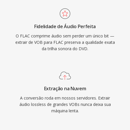
lossless, ressaltando a confiança da indústria
novo, o VOB permanece extremamente
no codec. Três benefícios destacam o FLAC.
relevante para acessar a vasta biblioteca de
Primeiro, restauracao completa bit a bit do
conteúdo DVD existente.
Fidelidade de Áudio Perfeita
sinal original na decodificação. Segundo,
O FLAC comprime áudio sem perder um único bit —
metadados embutidos via comentarios Vorbis
extrair de VOB para FLAC preserva a qualidade exata
é arte de álbum mantém às bibliotecas
da trilha sonora do DVD.
organizadas sem arquivos auxiliares. Terceiro,
licenciamento de código aberto significa
nenhuma patente ou royalties, eliminando
atritos legais para desenvolvedores é
fabricantes de hardware.
Extração na Nuvem
A conversão roda em nossos servidores. Extrair
áudio lossless de grandes VOBs nunca deixa sua
máquina lenta.