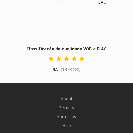
FLAC
Classificação de qualidade VOB a FLAC
4.9
(14 votos)
About
Security
Formatos
Help