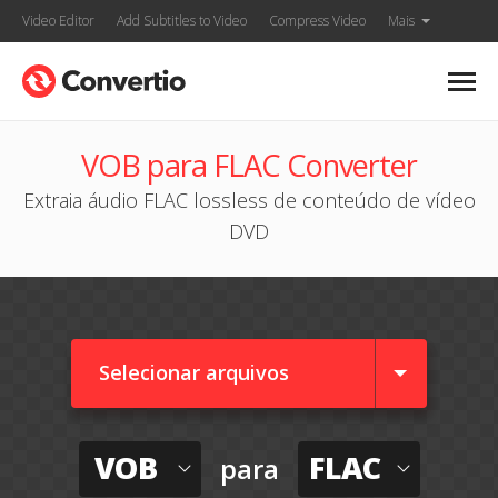
Video Editor
Add Subtitles to Video
Compress Video
Mais
VOB para FLAC Converter
Extraia áudio FLAC lossless de conteúdo de vídeo
DVD
Selecionar arquivos
VOB
FLAC
para