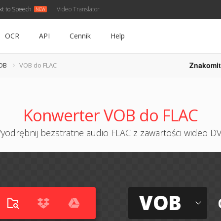
xt to Speech
Video Translator
OCR
API
Cennik
Help
Znakomit
OB
VOB do FLAC
Konwerter VOB do FLAC
yodrębnij bezstratne audio FLAC z zawartości wideo D
VOB