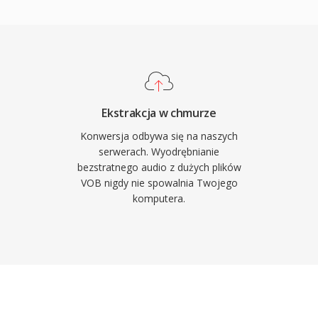
ch tresci DVD.
desktopowa aplikacja
Serwisy streamingowe
FLAC w warstwach
zy do tego kodeka. Trzy
kcyjnym. Po pierwsze,
rzy dekodowaniu. Po
Ekstrakcja w chmurze
tarze Vorbis i okladki
Konwersja odbywa się na naszych
e bez dodatkowych
serwerach. Wyodrębnianie
bezstratnego audio z dużych plików
oznacza brak patentow i
VOB nigdy nie spowalnia Twojego
 deweloperow i
komputera.