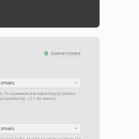
Zaawansowane
 zmian)
o. To ustawienie jest najbardziej przydatne
y kanałów (np. z 5.1 do stereo).
 zmian)