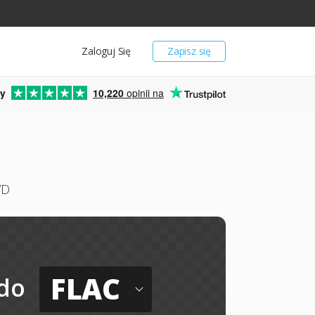
Zaloguj Się
Zapisz się
y
10,220
opinii na
VD
FLAC
do