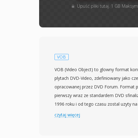
Upuść pliki tutaj. 1 GB Maksym
VOB
VOB (Video Object) to glowny format ko
plytach DVD-Video, zdefiniowany jako cze
opracowanej przez DVD Forum. Format po
pierwszy wraz ze standardem DVD sfina
1996 roku i od tego czasu zostal uzyty na
wyprodukowanych na calym swiecie. Pliki
czytaj więcej
formacie strumienia programowego MPEG
multipleksowane wideo MPEG-2 obok aud