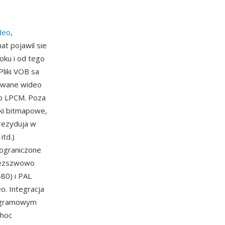
deo
,
t pojawil sie
ku i od tego
Pliki VOB sa
owane wideo
ub LPCM. Poza
dki bitmapowe,
 rezyduja w
td.)
 ograniczone
 bezszwowo
80) i PAL
o. Integracja
rogramowym
Choc