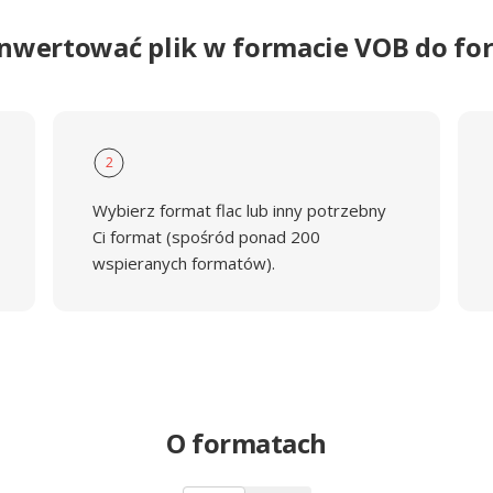
onwertować plik w formacie VOB do fo
2
Wybierz format flac lub inny potrzebny
Ci format (spośród ponad 200
wspieranych formatów).
O formatach