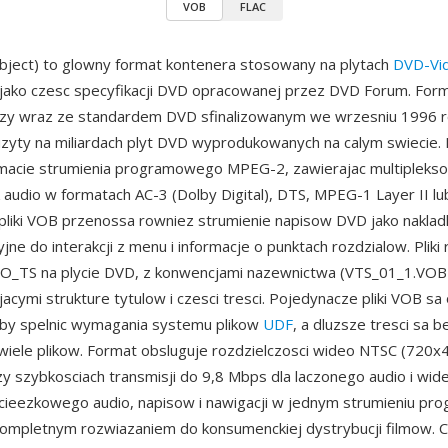
VOB
FLAC
bject) to glowny format kontenera stosowany na plytach
DVD-Vi
jako czesc specyfikacji DVD opracowanej przez DVD Forum. Forma
szy wraz ze standardem DVD sfinalizowanym we wrzesniu 1996 ro
uzyty na miliardach plyt DVD wyprodukowanych na calym swiecie. 
rmacie strumienia programowego MPEG-2, zawierajac multipleks
udio w formatach AC-3 (Dolby Digital), DTS, MPEG-1 Layer II l
 pliki VOB przenossa rowniez strumienie napisow DVD jako nakla
ne do interakcji z menu i informacje o punktach rozdzialow. Pliki
O_TS na plycie DVD, z konwencjami nazewnictwa (VTS_01_1.VOB i
jacymi strukture tytulow i czesci tresci. Pojedynacze pliki VOB sa
aby spelnic wymagania systemu plikow
UDF
, a dluzsze tresci sa
wiele plikow. Format obsluguje rozdzielczosci wideo NTSC (720x4
y szybkosciach transmisji do 9,8 Mbps dla laczonego audio i wide
scieezkowego audio, napisow i nawigacji w jednym strumieniu p
ompletnym rozwiazaniem do konsumenckiej dystrybucji filmow. 