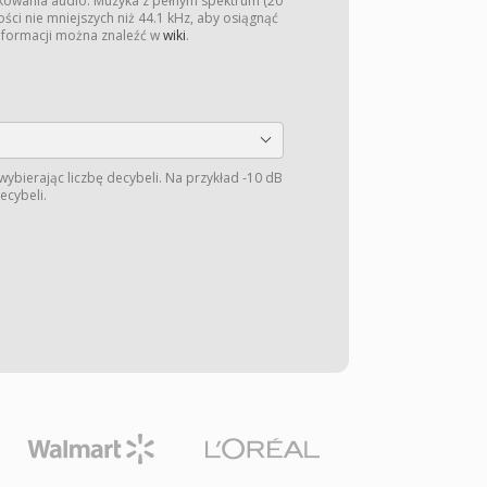
kowania audio. Muzyka z pełnym spektrum (20
ści nie mniejszych niż 44.1 kHz, aby osiągnąć
informacji można znaleźć w
wiki
.
wybierając liczbę decybeli. Na przykład -10 dB
ecybeli.