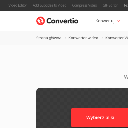
Video Editor
Add Subtitles to Video
Compress Video
GIF Editor
Te
Konwertuj
Strona główna
Konwerter wideo
Konwerter V
W
Wybierz pliki