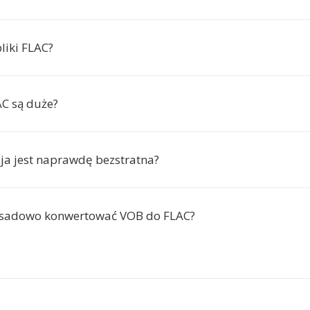
liki FLAC?
AC są duże?
cja jest naprawdę bezstratna?
sadowo konwertować VOB do FLAC?