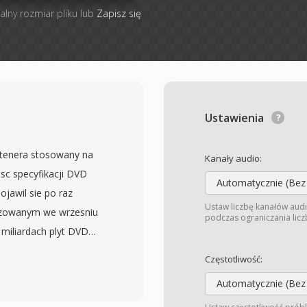
alny rozmiar pliku lub
Zapisz się
Ustawienia
ntenera stosowany na
Kanały audio:
sc specyfikacji DVD
Automatycznie (Bez
jawil sie po raz
Ustaw liczbę kanałów audi
lizowanym we wrzesniu
podczas ograniczania liczb
 miliardach plyt DVD
 VOB sa oparte na
Częstotliwość:
-2, zawierajac
Automatycznie (Bez
io w formatach AC-3