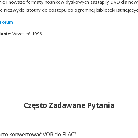
ie i nowsze formaty nosnikow dyskowych zastapily DVD dla nowy
 niezwykle istotny do dostepu do ogromnej biblioteki istniejacyc
Forum
danie
: Wrzesień 1996
Często Zadawane Pytania
arto konwertować VOB do FLAC?