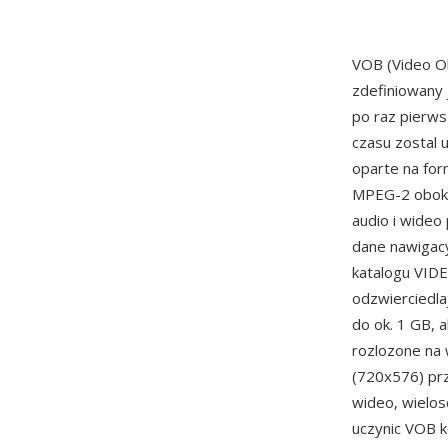
VOB (Video O
zdefiniowany 
po raz pierw
czasu zostal 
oparte na fo
MPEG-2 obok a
audio i wideo
dane nawigacyj
katalogu VIDE
odzwierciedla
do ok. 1 GB, 
rozlozone na 
(720x576) prz
wideo, wielo
uczynic VOB k