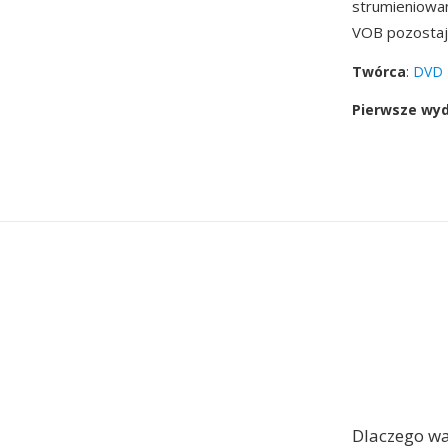
strumieniowan
VOB pozostaje
Twórca
:
DVD 
Pierwsze wy
Dlaczego w