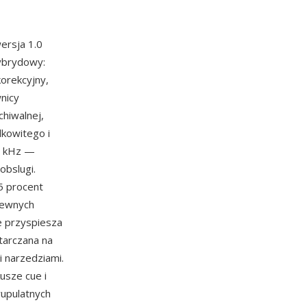
ersja 1.0
hybrydowy:
orekcyjny,
nicy
chiwalnej,
kowitego i
8 kHz —
obslugi.
5 procent
pewnych
e przyspiesza
tarczana na
i narzedziami.
usze cue i
rupulatnych