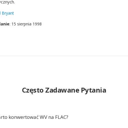
ycznych.
 Bryant
danie
: 15 sierpnia 1998
Często Zadawane Pytania
arto konwertować WV na FLAC?