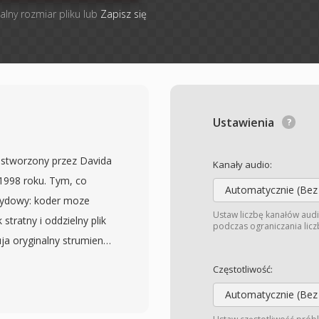
alny rozmiar pliku lub
Zapisz się
Ustawienia
 stworzony przez Davida
Kanały audio:
 1998 roku. Tym, co
Automatycznie (Bez
brydowy: koder moze
Ustaw liczbę kanałów audi
tratny i oddzielny plik
podczas ograniczania liczb
ja oryginalny strumien
acy przenosnosci
Częstotliwość:
 jakosci archiwalnej,
Automatycznie (Bez
PCM od 8-bitowego do