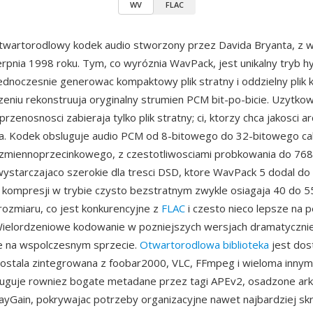
WV
FLAC
twartorodlowy kodek audio stworzony przez Davida Bryanta, z w
rpnia 1998 roku. Tym, co wyróznia WavPack, jest unikalny tryb 
dnoczesnie generowac kompaktowy plik stratny i oddzielny plik k
zeniu rekonstruuja oryginalny strumien PCM bit-po-bicie. Uzytkow
rzenosnosci zabieraja tylko plik stratny; ci, ktorzy chca jakosci ar
a. Kodek obsluguje audio PCM od 8-bitowego do 32-bitowego cal
zmiennoprzecinkowego, z czestotliwosciami probkowania do 76
wystarczajaco szerokie dla tresci DSD, ktore WavPack 5 dodal do 
 kompresji w trybie czysto bezstratnym zwykle osiagaja 40 do 5
rozmiaru, co jest konkurencyjne z
FLAC
i czesto nieco lepsze na 
Wielordzeniowe kodowanie w pozniejszych wersjach dramatyczni
e na wspolczesnym sprzecie.
Otwartorodlowa biblioteka
jest dos
i zostala zintegrowana z foobar2000, VLC, FFmpeg i wieloma innym
uguje rowniez bogate metadane przez tagi APEv2, osadzone ark
ayGain, pokrywajac potrzeby organizacyjne nawet najbardziej sk