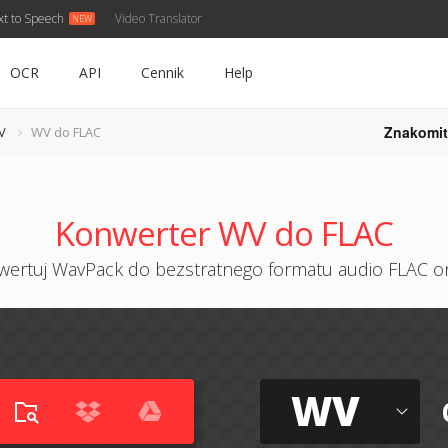
xt to Speech
Video Translator
OCR
API
Cennik
Help
Znakomit
V
WV do FLAC
Konwerter WV do FLAC
ertuj WavPack do bezstratnego formatu audio FLAC o
WV