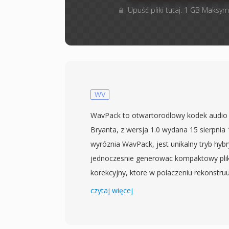
Upuść pliki tutaj. 1 GB Maksym
WV
WavPack to otwartorodlowy kodek audio
Bryanta, z wersja 1.0 wydana 15 sierpnia
wyróznia WavPack, jest unikalny tryb hy
jednoczesnie generowac kompaktowy plik s
korekcyjny, ktore w polaczeniu rekonstruu
PCM bit-po-bicie. Uzytkownicy potrzebuj
czytaj więcej
zabieraja tylko plik stratny; ci, ktorzy chca
zachowuja oba. Kodek obsluguje audio 