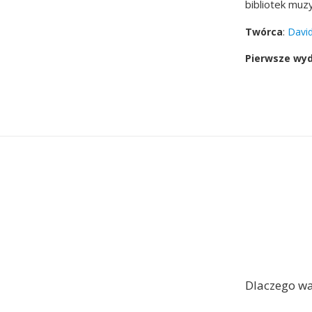
bibliotek muz
Twórca
:
David
Pierwsze wy
Dlaczego w