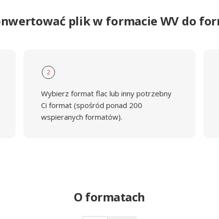
onwertować plik w formacie WV do fo
2
Wybierz format flac lub inny potrzebny
Ci format (spośród ponad 200
wspieranych formatów).
O formatach