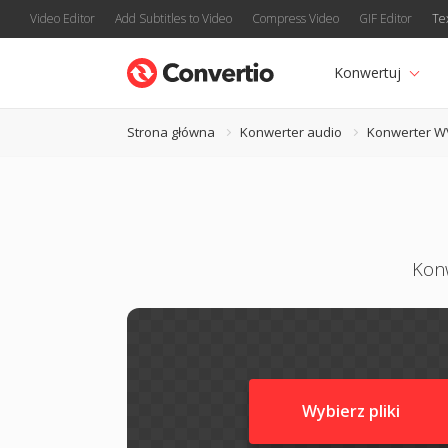
Video Editor
Add Subtitles to Video
Compress Video
GIF Editor
Te
Konwertuj
Strona główna
Konwerter audio
Konwerter W
Konw
Wybierz pliki