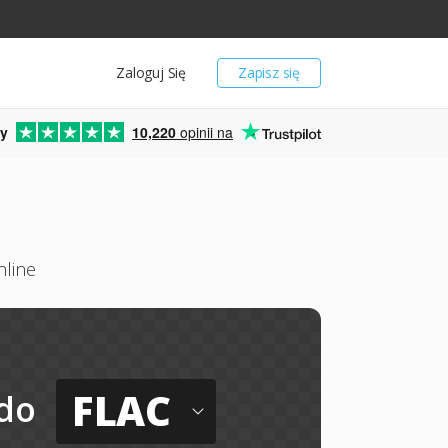
Zaloguj Się
Zapisz się
y
10,220
opinii na
nline
FLAC
do