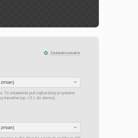
Zaawansowane
 zmian)
o. To ustawienie jest najbardziej przydatne
y kanałów (np. z 5.1 do stereo).
 zmian)