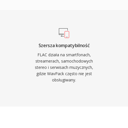
desktopowa aplikacja
Serwisy streamingowe
FLAC w warstwach
zy do tego kodeka. Trzy
kcyjnym. Po pierwsze,
rzy dekodowaniu. Po
Szersza kompatybilność
tarze Vorbis i okladki
FLAC działa na smartfonach,
e bez dodatkowych
streamerach, samochodowych
stereo i serwisach muzycznych,
oznacza brak patentow i
gdzie WavPack często nie jest
 deweloperow i
obsługiwany.