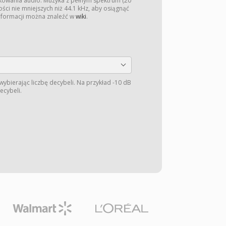
kowania audio. Muzyka z pełnym spektrum (20
ści nie mniejszych niż 44.1 kHz, aby osiągnąć
informacji można znaleźć w
wiki
.
wybierając liczbę decybeli. Na przykład -10 dB
ecybeli.