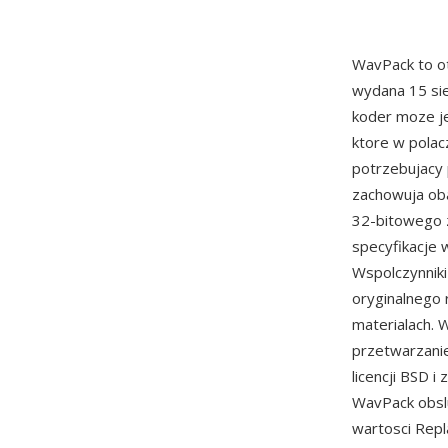
WavPack to o
wydana 15 sie
koder moze je
ktore w polac
potrzebujacy p
zachowuja ob
32-bitowego 
specyfikacje 
Wspolczynniki
oryginalnego 
materialach. 
przetwarzani
licencji BSD 
WavPack obsl
wartosci Repl