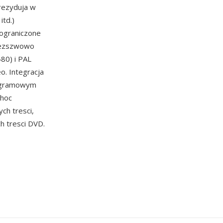
 rezyduja w
td.)
 ograniczone
 bezszwowo
80) i PAL
o. Integracja
rogramowym
Choc
ch tresci,
h tresci DVD.