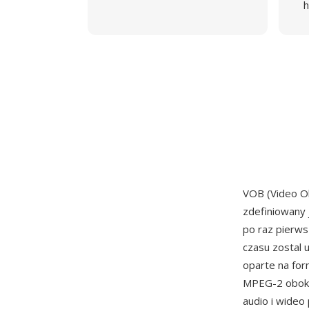
h
VOB (Video O
zdefiniowany 
po raz pierw
czasu zostal 
oparte na fo
MPEG-2 obok a
audio i wideo