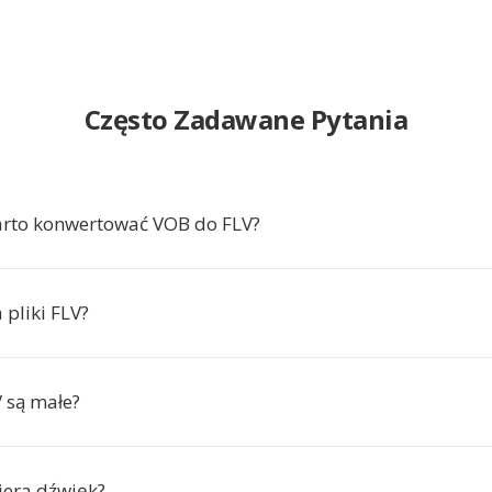
Często Zadawane Pytania
arto konwertować VOB do FLV?
 pliki FLV?
V są małe?
iera dźwięk?