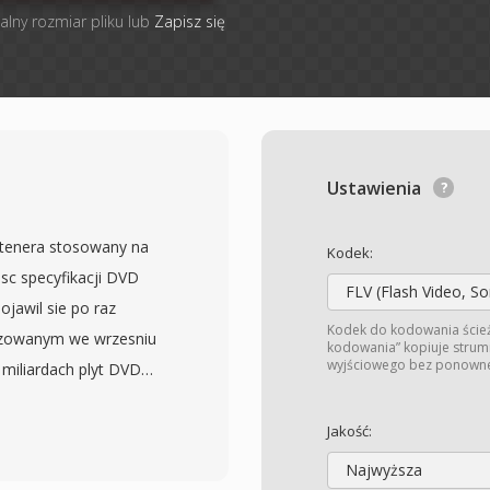
alny rozmiar pliku lub
Zapisz się
Ustawienia
ntenera stosowany na
Kodek:
sc specyfikacji DVD
FLV (Flash Video, S
jawil sie po raz
Kodek do kodowania ście
lizowanym we wrzesniu
kodowania” kopiuje strum
wyjściowego bez ponowneg
 miliardach plyt DVD
 VOB sa oparte na
-2, zawierajac
Jakość:
io w formatach AC-3
Najwyższa