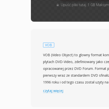
Upuść pliki tutaj. 1 GB Maksym
VOB
VOB (Video Object) to glowny format ko
plytach DVD-Video, zdefiniowany jako cze
opracowanej przez DVD Forum. Format po
pierwszy wraz ze standardem DVD sfina
1996 roku i od tego czasu zostal uzyty na
wyprodukowanych na calym swiecie. Pliki
czytaj więcej
formacie strumienia programowego MPEG
multipleksowane wideo MPEG-2 obok aud