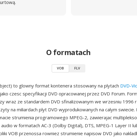
urtową.
O formatach
VOB
FLV
bject) to glowny format kontenera stosowany na plytach
DVD-Vi
jako czesc specyfikacji DVD opracowanej przez DVD Forum. Forma
szy wraz ze standardem DVD sfinalizowanym we wrzesniu 1996 ro
uzyty na miliardach plyt DVD wyprodukowanych na calym swiecie. 
rmacie strumienia programowego MPEG-2, zawierajac multipleks
udio w formatach AC-3 (Dolby Digital), DTS, MPEG-1 Layer II l
 pliki VOB przenossa rowniez strumienie napisow DVD jako nakla