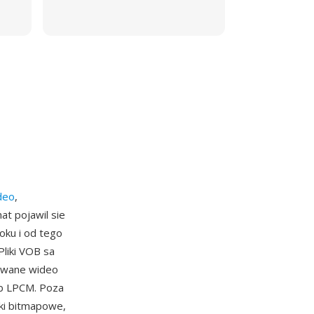
deo
,
t pojawil sie
ku i od tego
Pliki VOB sa
owane wideo
ub LPCM. Poza
dki bitmapowe,