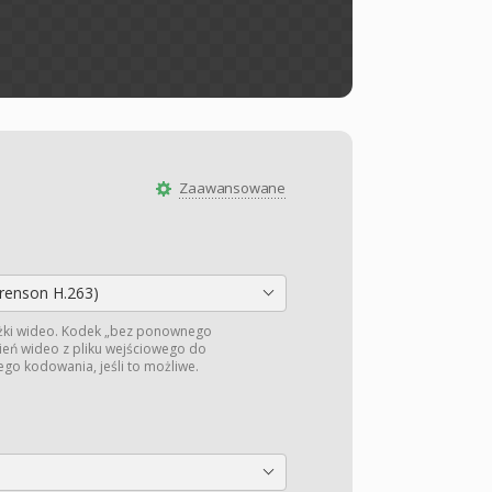
Zaawansowane
orenson H.263)
żki wideo. Kodek „bez ponownego
ień wideo z pliku wejściowego do
o kodowania, jeśli to możliwe.