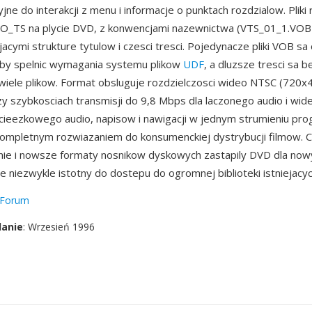
ne do interakcji z menu i informacje o punktach rozdzialow. Pliki
O_TS na plycie DVD, z konwencjami nazewnictwa (VTS_01_1.VOB i
jacymi strukture tytulow i czesci tresci. Pojedynacze pliki VOB sa
aby spelnic wymagania systemu plikow
UDF
, a dluzsze tresci sa
wiele plikow. Format obsluguje rozdzielczosci wideo NTSC (720x4
y szybkosciach transmisji do 9,8 Mbps dla laczonego audio i wide
scieezkowego audio, napisow i nawigacji w jednym strumieniu p
ompletnym rozwiazaniem do konsumenckiej dystrybucji filmow. 
ie i nowsze formaty nosnikow dyskowych zastapily DVD dla nowy
 niezwykle istotny do dostepu do ogromnej biblioteki istniejacyc
Forum
danie
: Wrzesień 1996