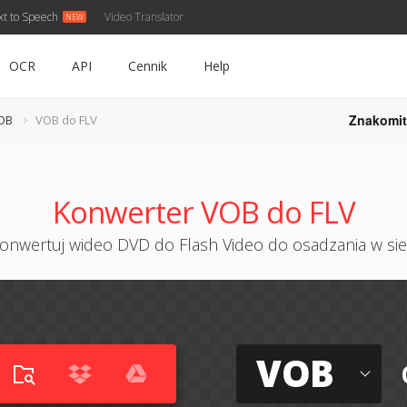
xt to Speech
Video Translator
OCR
API
Cennik
Help
Znakomit
OB
VOB do FLV
Konwerter VOB do FLV
onwertuj wideo DVD do Flash Video do osadzania w sie
VOB