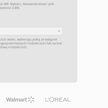
ie VBR. Wybierz „Niestandardowa”, jeśli
pływność (CBR).
zość wideo, wybierając jedną ze wstępnie
jpopularniejszych rozdzielczości lub ręcznie
dową rozdzielczość.