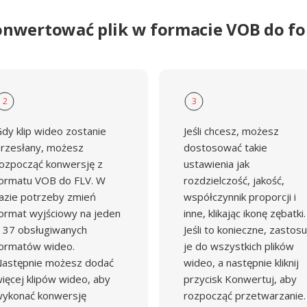
onwertować plik w formacie VOB do f
2
3
dy klip wideo zostanie
Jeśli chcesz, możesz
rzesłany, możesz
dostosować takie
ozpocząć konwersję z
ustawienia jak
ormatu VOB do FLV. W
rozdzielczość, jakość,
azie potrzeby zmień
współczynnik proporcji i
ormat wyjściowy na jeden
inne, klikając ikonę zębatki.
 37 obsługiwanych
Jeśli to konieczne, zastosu
ormatów wideo.
je do wszystkich plików
astępnie możesz dodać
wideo, a następnie kliknij
ięcej klipów wideo, aby
przycisk Konwertuj, aby
ykonać konwersję
rozpocząć przetwarzanie.