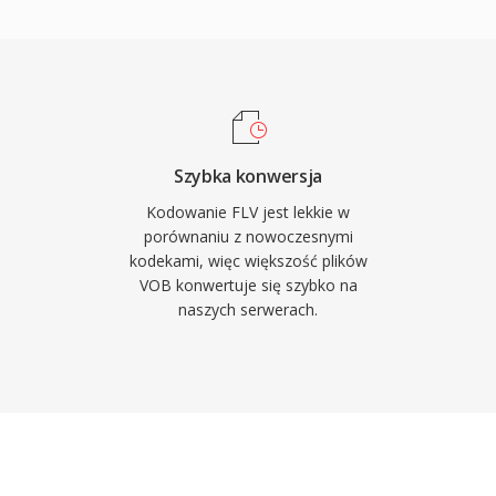
ch tresci DVD.
wiazujac problem
mtych czasow. Pliki FLV
a, po ktorym nastepuja
zliwiajaca szybkie
pobieranie. Kontener
i wyzwalajacymi,
Szybka konwersja
jak nawigacja miedzy
Kodowanie FLV jest lekkie w
czasowa. FLV
porównaniu z nowoczesnymi
kodekami, więc większość plików
niszowego doswiadczenia
VOB konwertuje się szybko na
e zmieniajac rozrywke,
naszych serwerach.
ociaz wideo HTML5 i
oparte na Flashu, pliki
i starszych systemach.