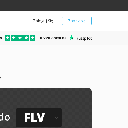
Zaloguj Się
Zapisz się
y
10,220
opinii na
ci
FLV
do