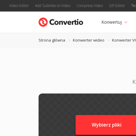
Video Editor
Add Subtitles to Video
Compress Video
GIF Editor
Te
Konwertuj
Strona główna
Konwerter wideo
Konwerter V
K
Wybierz pliki