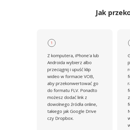
Jak przek
1
Z komputera, iPhone'a lub
G
Androida wybierz albo
p
przeciągnij i upuść klip
r
wideo w formacie VOB,
f
aby przekonwertować go
r
do formatu FLV. Ponadto
f
możesz dodać link z
z
dowolnego źródła online,
f
takiego jak Google Drive
N
czy Dropbox.
w
w