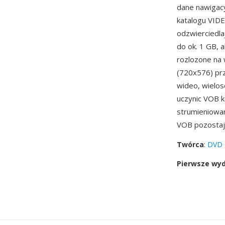
dane nawigacyj
katalogu VIDE
odzwierciedla
do ok. 1 GB, 
rozlozone na 
(720x576) prz
wideo, wielo
uczynic VOB k
strumieniowan
VOB pozostaje
Twórca
:
DVD 
Pierwsze wy