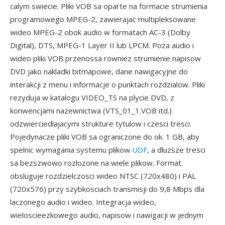
calym swiecie. Pliki VOB sa oparte na formacie strumienia
programowego MPEG-2, zawierajac multipleksowane
wideo MPEG-2 obok audio w formatach AC-3 (Dolby
Digital), DTS, MPEG-1 Layer II lub LPCM. Poza audio i
wideo pliki VOB przenossa rowniez strumienie napisow
DVD jako nakladki bitmapowe, dane nawigacyjne do
interakcji z menu i informacje o punktach rozdzialow. Pliki
rezyduja w katalogu VIDEO_TS na plycie DVD, z
konwencjami nazewnictwa (VTS_01_1.VOB itd.)
odzwierciedlajacymi strukture tytulow i czesci tresci.
Pojedynacze pliki VOB sa ograniczone do ok. 1 GB, aby
spelnic wymagania systemu plikow
UDF
, a dluzsze tresci
sa bezszwowo rozlozone na wiele plikow. Format
obsluguje rozdzielczosci wideo NTSC (720x480) i PAL
(720x576) przy szybkosciach transmisji do 9,8 Mbps dla
laczonego audio i wideo. Integracja wideo,
wieloscieezkowego audio, napisow i nawigacji w jednym