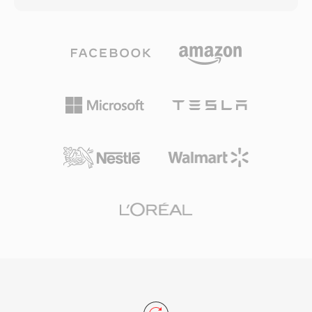
pliki VOB sa ograniczone do ok. 1 GB, aby
wszystkie kolejne kodeki wideo. Wideo MPEG-1
spelnic wymagania systemu plikow UDF, a
osiaga kompresje poprzez kombinacje
dluzsze tresci sa bezszwowo rozlozone na
predykcji kompensowanej ruchem, kodowania
wiele plikow. Format obsluguje rozdzielczosci
dyskretna transformata kosinusowa i
wideo NTSC (720x480) i PAL (720x576) przy
kodowania entropijnego o zmiennej dlugosci,
szybkosciach transmisji do 9,8 Mbps dla
zorganizowanego wokol trzech typow klatek: I-
laczonego audio i wideo. Integracja wideo,
klatki (kodowane wewnetrznie), P-klatki
wieloscieezkowego audio, napisow i nawigacji
(predykcyjne) i B-klatki (predykcyjne
w jednym strumieniu programowym uczynic
dwukierunkowo). Standard celuje w szybkosci
VOB kompletnym rozwiazaniem do
transmisji ok. 1,5 Mbps dla laczonego audio i
konsumenckiej dystrybucji filmow. Choc
wideo, tworzac jakosc porownywalna z tasma
strumieniowanie i nowsze formaty nosnikow
VHS przy rozdzielczosci SIF (352x240 dla
dyskowych zastapily DVD dla nowych tresci,
NTSC). Ten poziom kompresji zostal specjalnie
VOB pozostaje niezwykle istotny do dostepu
dobrany, by odpowiadac przepustowosci
do ogromnej biblioteki istniejacych tresci DVD.
danych napedow CD-ROM o predkosci 1x,
umozliwiajac format Video CD, ktory przyniosl