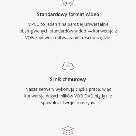
cyfrowe wideo konsumentom na poczatku lat
Standardowy format wideo
90. Komponent audio, szczegolnie Layer III
MPEG to jeden z najbardziej uniwersalnie
(MP3), stal sie najbardziej wplywowym
obsługiwanych standardów wideo — konwersja z
formatem audio w historii. Struktura klatek
VOB zapewnia odtwarzanie treści wszędzie.
I/P/B, podejscie do estymacji ruchu i
kodowanie transformata blokowa ustanowily
architektoniczny szablon stosowany przez
kazdy wiekszy kodek wideo od tamtej pory —
od MPEG-2 przez H.264 i dalej. Choc dawno
Silnik chmurowy
przewyzszony pod wzgledem efektywnosci
Nasze serwery wykonują ciężką pracę, więc
kompresji, MPEG-1 pozostaje obslugiwany
konwersja dużych plików VOB DVD nigdy nie
przez praktycznie kazde oprogramowanie
spowalnia Twojej maszyny.
multimedialne.