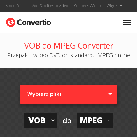
Video Editor
Add Subtitles to Video
Compress Video
Więcej
VOB do MPEG Converter
Przepakuj wideo DVD do standardu MPEG online
Wybierz pliki
VOB
MPEG
do