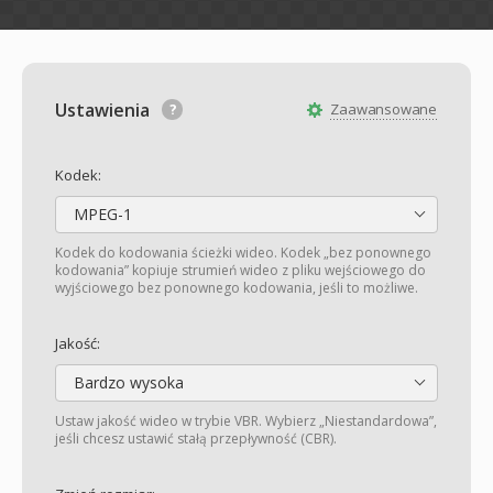
Ustawienia
Zaawansowane
Kodek:
MPEG-1
Kodek do kodowania ścieżki wideo. Kodek „bez ponownego
kodowania” kopiuje strumień wideo z pliku wejściowego do
wyjściowego bez ponownego kodowania, jeśli to możliwe.
Jakość:
Bardzo wysoka
Ustaw jakość wideo w trybie VBR. Wybierz „Niestandardowa”,
jeśli chcesz ustawić stałą przepływność (CBR).