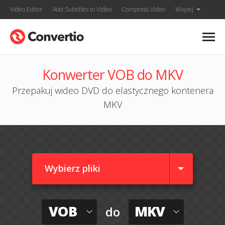
Video Editor
Add Subtitles to Video
Compress Video
Więcej
Konwerter VOB do MKV
Przepakuj wideo DVD do elastycznego kontenera
MKV
Wybierz pliki
VOB
MKV
do