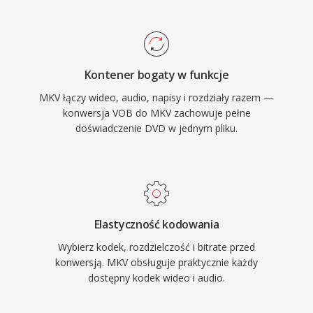
funkcjonalnych dostepnych kontenerow.
do ogromnej biblioteki istniejacych tresci DVD.
Otwarta specyfikacja zapewnia, ze kazdy
deweloper moze zaimplementowac odczyt i
zapis MKV bez oplat licencyjnych, co napedzilo
Kontener bogaty w funkcje
szeroka adopcje w odtwarzaczach
MKV łączy wideo, audio, napisy i rozdziały razem —
multimedialnych, narzedziach do
konwersja VOB do MKV zachowuje pełne
strumieniowania i oprogramowaniu do
doświadczenie DVD w jednym pliku.
kodowania. Zdolnosc opakowania praktycznie
dowolnej kombinacji kodekow w jednym,
dobrze zorganizowanym pliku uczynic MKV
preferowanym kontenerem do dystrybucji
wideo wysokiej jakosci, archiwizacji i
Elastyczność kodowania
osobistych bibliotek medialnych.
Wybierz kodek, rozdzielczość i bitrate przed
konwersją. MKV obsługuje praktycznie każdy
dostępny kodek wideo i audio.