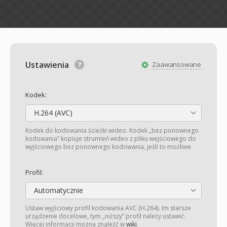
Ustawienia
Zaawansowane
Kodek:
H.264 (AVC)
Kodek do kodowania ścieżki wideo. Kodek „bez ponownego
kodowania” kopiuje strumień wideo z pliku wejściowego do
wyjściowego bez ponownego kodowania, jeśli to możliwe.
Profil:
Automatycznie
Ustaw wyjściowy profil kodowania AVC (H.264). Im starsze
urządzenie docelowe, tym „niższy” profil należy ustawić.
Więcej informacji można znaleźć w
wiki
.