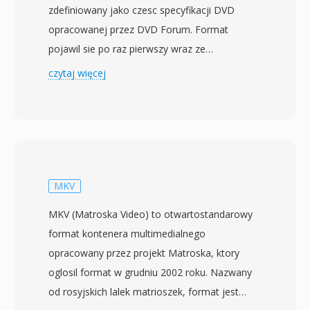
zdefiniowany jako czesc specyfikacji DVD
opracowanej przez DVD Forum. Format
pojawil sie po raz pierwszy wraz ze
standardem DVD sfinalizowanym we wrzesniu
czytaj więcej
1996 roku i od tego czasu zostal uzyty na
miliardach plyt DVD wyprodukowanych na
calym swiecie. Pliki VOB sa oparte na formacie
strumienia programowego MPEG-2, zawierajac
multipleksowane wideo MPEG-2 obok audio w
formatach AC-3 (Dolby Digital), DTS, MPEG-1
MKV
Layer II lub LPCM. Poza audio i wideo pliki VOB
MKV (Matroska Video) to otwartostandarowy
przenossa rowniez strumienie napisow DVD
format kontenera multimedialnego
jako nakladki bitmapowe, dane nawigacyjne do
opracowany przez projekt Matroska, ktory
interakcji z menu i informacje o punktach
oglosil format w grudniu 2002 roku. Nazwany
rozdzialow. Pliki rezyduja w katalogu VIDEO_TS
od rosyjskich lalek matrioszek, format jest
na plycie DVD, z konwencjami nazewnictwa