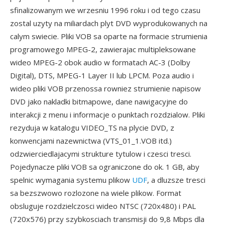
sfinalizowanym we wrzesniu 1996 roku i od tego czasu
zostal uzyty na miliardach plyt DVD wyprodukowanych na
calym swiecie. Pliki VOB sa oparte na formacie strumienia
programowego MPEG-2, zawierajac multipleksowane
wideo MPEG-2 obok audio w formatach AC-3 (Dolby
Digital), DTS, MPEG-1 Layer II lub LPCM. Poza audio i
wideo pliki VOB przenossa rowniez strumienie napisow
DVD jako nakladki bitmapowe, dane nawigacyjne do
interakcji z menu i informacje o punktach rozdzialow. Pliki
rezyduja w katalogu VIDEO_TS na plycie DVD, z
konwencjami nazewnictwa (VTS_01_1.VOB itd.)
odzwierciedlajacymi strukture tytulow i czesci tresci.
Pojedynacze pliki VOB sa ograniczone do ok. 1 GB, aby
spelnic wymagania systemu plikow
UDF
, a dluzsze tresci
sa bezszwowo rozlozone na wiele plikow. Format
obsluguje rozdzielczosci wideo NTSC (720x480) i PAL
(720x576) przy szybkosciach transmisji do 9,8 Mbps dla