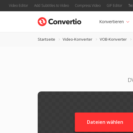
Video Editor
Add Subtitles to Video
Compress Video
GIF Editor
Te
Konvertieren
Startseite
Video-Konverter
VOB-Konverter
DV
Dateien wählen