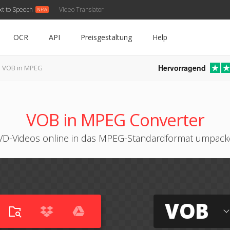
xt to Speech
Video Translator
OCR
API
Preisgestaltung
Help
Hervorragend
VOB in MPEG
VOB in MPEG Converter
D-Videos online in das MPEG-Standardformat umpac
VOB