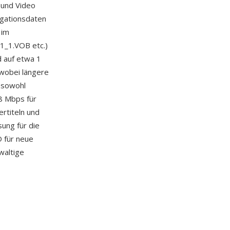
 und Video
igationsdaten
 im
1_1.VOB etc.)
d auf etwa 1
wobei längere
 sowohl
8 Mbps für
ertiteln und
ung für die
 für neue
waltige