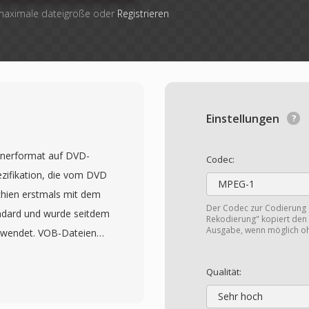
 maximale dateigröße oder
Registrieren
Einstellungen
ainerformat auf DVD-
Codec:
pezifikation, die vom DVD
MPEG-1
chien erstmals mit dem
Der Codec zur Codierung
ndard und wurde seitdem
Rekodierung" kopiert den 
Ausgabe, wenn möglich o
erwendet. VOB-Dateien
ream-Format und
zusammen mit Audio in
Qualität:
MPEG-1 Layer II oder
Sehr hoch