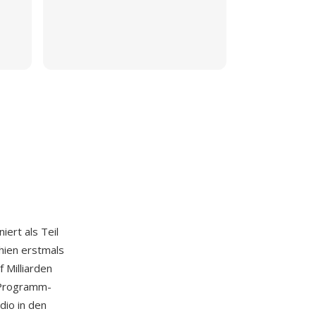
niert als Teil
hien erstmals
 Milliarden
-Programm-
io in den