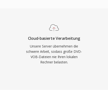
Mbps für kombiniertes
ergleichbar mit VHS-
C). Diese
t, um dem
en zu entsprechen,
 digitales Video in den
Cloud-basierte Verarbeitung
 brachte. Die
Unsere Server übernehmen die
I (MP3), wurde zum
schwere Arbeit, sodass große DVD-
VOB-Dateien nie Ihren lokalen
chte. Die I/P/B-Frame-
Rechner belasten.
 und die blockbasierte
hitektonische Vorlage,
m folgt — von MPEG-2
 der
ird MPEG-1 von praktisch
t.