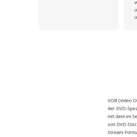
w
u
u
VOB (Video Ob
der DVD-Spezi
mit dem im Se
von DVD-Disc
Stream-Forma