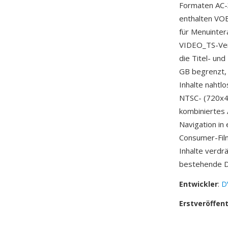
Formaten AC-3
enthalten VOB
für Menuinter
VIDEO_TS-Ver
die Titel- und
GB begrenzt,
Inhalte nahtl
NTSC- (720x48
kombiniertes 
Navigation in
Consumer-Fil
Inhalte verdr
bestehende D
Entwickler
:
D
Erstveröffen