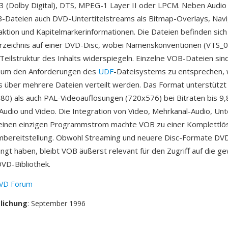
 (Dolby Digital), DTS, MPEG-1 Layer II oder LPCM. Neben Audio
-Dateien auch DVD-Untertitelstreams als Bitmap-Overlays, Nav
aktion und Kapitelmarkerinformationen. Die Dateien befinden sich
zeichnis auf einer DVD-Disc, wobei Namenskonventionen (VTS_0
 Teilstruktur des Inhalts widerspiegeln. Einzelne VOB-Dateien sin
 um den Anforderungen des
UDF
-Dateisystems zu entsprechen, 
os über mehrere Dateien verteilt werden. Das Format unterstützt
0) als auch PAL-Videoauflösungen (720x576) bei Bitraten bis 9,
Audio und Video. Die Integration von Video, Mehrkanal-Audio, Unt
 einen einzigen Programmstrom machte VOB zu einer Komplettlös
mbereitstellung. Obwohl Streaming und neuere Disc-Formate DVD
ängt haben, bleibt VOB äußerst relevant für den Zugriff auf die ge
VD-Bibliothek.
VD Forum
tlichung
: September 1996