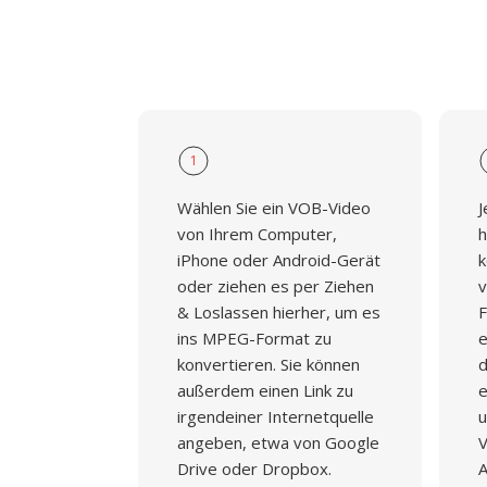
1
Wählen Sie ein VOB-Video
J
von Ihrem Computer,
h
iPhone oder Android-Gerät
k
oder ziehen es per Ziehen
v
& Loslassen hierher, um es
F
ins MPEG-Format zu
e
konvertieren. Sie können
d
außerdem einen Link zu
e
irgendeiner Internetquelle
u
angeben, etwa von Google
V
Drive oder Dropbox.
A