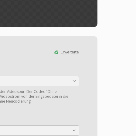
Erweiterte
 der Videospur. Der Codec "Ohne
Videostrom von der Eingabedatei in die
hne Neucodierung.