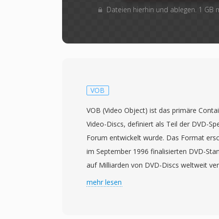
Dateien hierhin und ablegen. 1 GB
VOB
VOB (Video Object) ist das primäre Cont
Video-Discs, definiert als Teil der DVD-S
Forum entwickelt wurde. Das Format ers
im September 1996 finalisierten DVD-Sta
auf Milliarden von DVD-Discs weltweit v
basieren auf dem MPEG-2-Programm-St
mehr lesen
enthalten gemultiplextes MPEG-2-Video 
den Formaten AC-3 (Dolby Digital), DTS, 