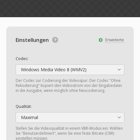
Einstellungen
Erweiterte
Codec:
Windows Media Video 8 (WMV2)
Der Codec zur Codierung der Videospur. Der Codec "Ohne
Rekodierung" kopiert den Videostrom von der Eingabedatei
in die Ausgabe, wenn möglich ohne Neucodierung.
Qualität:
Maximal
Stellen Sie die Videoqualität in einem VBR-Modus ein. Wählen
Sie "Benutzerdefiniert", wenn Sie eine feste Bitrate (CBR)
einstellen müssen.