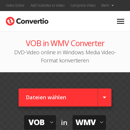
Video Editor
Add Subtitles to Video
Compress Video
Mehr
VOB in WMV Converter
DVD-Video online in Windows Media Video-
Format konvertieren
Dateien wählen
VOB
WMV
in