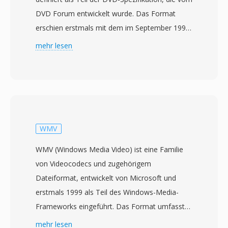
DVD Forum entwickelt wurde. Das Format
erschien erstmals mit dem im September 1996
finalisierten DVD-Standard und wurde seitdem
mehr lesen
auf Milliarden von DVD-Discs weltweit
verwendet. VOB-Dateien basieren auf dem
MPEG-2-Programm-Stream-Format und
enthalten gemultiplextes MPEG-2-Video
zusammen mit Audio in den Formaten AC-3
(Dolby Digital), DTS, MPEG-1 Layer II oder
WMV
LPCM. Neben Audio und Video enthalten VOB-
WMV (Windows Media Video) ist eine Familie
Dateien auch DVD-Untertitelstreams als
von Videocodecs und zugehörigem
Bitmap-Overlays, Navigationsdaten für
Dateiformat, entwickelt von Microsoft und
Menuinteraktion und
erstmals 1999 als Teil des Windows-Media-
Kapitelmarkerinformationen. Die Dateien
Frameworks eingeführt. Das Format umfasst
befinden sich im VIDEO_TS-Verzeichnis auf
mehrere Codec-Generationen, von WMV 7 bis
mehr lesen
einer DVD-Disc, wobei Namenskonventionen