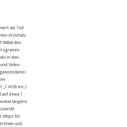
niert als Teil
hien erstmals
 Milliarden
-Programm-
io in den
 und Video
igationsdaten
 im
1_1.VOB etc.)
d auf etwa 1
wobei längere
 sowohl
8 Mbps für
ertiteln und