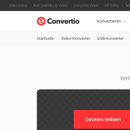
Video Editor
Add Subtitles to Video
Compress Video
GIF Editor
Te
Konvertieren
Startseite
Video-Konverter
VOB-Konverter
Verl
Dateien wählen