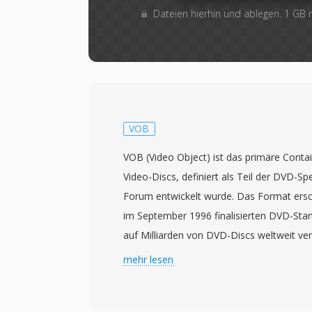
Dateien hierhin und ablegen. 1 GB
VOB
VOB (Video Object) ist das primäre Cont
Video-Discs, definiert als Teil der DVD-S
Forum entwickelt wurde. Das Format ers
im September 1996 finalisierten DVD-Sta
auf Milliarden von DVD-Discs weltweit v
basieren auf dem MPEG-2-Programm-St
mehr lesen
enthalten gemultiplextes MPEG-2-Video 
den Formaten AC-3 (Dolby Digital), DTS, 