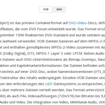
VOB
WAV
ject) ist das primäre Containerformat auf
DVD-Video
-Discs, defi
fikation, die vom DVD Forum entwickelt wurde. Das Format ersc
ptember 1996 finalisierten DVD-Standard und wurde seitdem auf
s weltweit verwendet. VOB-Dateien basieren auf dem MPEG-2
t und enthalten gemultiplextes MPEG-2-Video zusammen mit Aud
 (Dolby Digital), DTS, MPEG-1 Layer II oder LPCM. Neben Audio
-Dateien auch DVD-Untertitelstreams als Bitmap-Overlays, Nav
aktion und Kapitelmarkerinformationen. Die Dateien befinden sich
zeichnis auf einer DVD-Disc, wobei Namenskonventionen (VTS_0
 Teilstruktur des Inhalts widerspiegeln. Einzelne VOB-Dateien sin
 um den Anforderungen des
UDF
-Dateisystems zu entsprechen, 
os über mehrere Dateien verteilt werden. Das Format unterstützt
0) als auch PAL-Videoauflösungen (720x576) bei Bitraten bis 9,
Audio und Video. Die Integration von Video, Mehrkanal-Audio, Unt