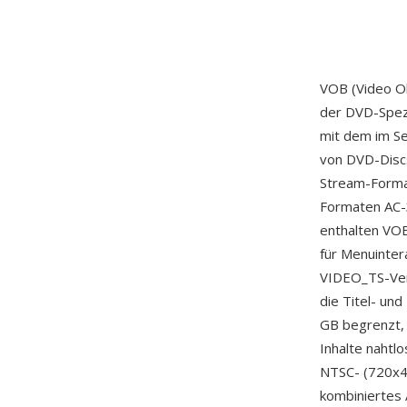
VOB (Video Ob
der DVD-Spezi
mit dem im Se
von DVD-Disc
Stream-Forma
Formaten AC-3
enthalten VOB
für Menuinter
VIDEO_TS-Ver
die Titel- und
GB begrenzt,
Inhalte nahtl
NTSC- (720x48
kombiniertes 