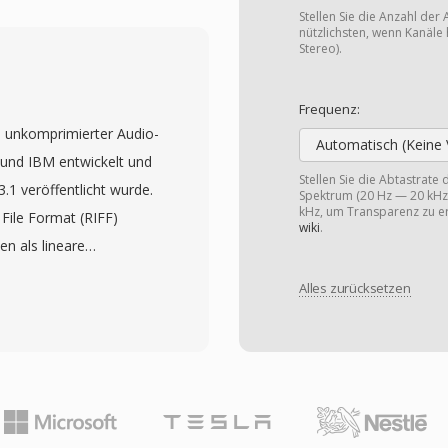
 VOB-Dateien auch DVD-
Stellen Sie die Anzahl der 
avigationsdaten für
nützlichsten, wenn Kanäle 
Stereo).
ationen. Die Dateien
f einer DVD-Disc, wobei
Frequenz:
die Titel- und
n unkomprimierter Audio-
nzelne VOB-Dateien sind
Automatisch (Keine 
und IBM entwickelt und
rungen des UDF-
Stellen Sie die Abtastrate
1 veröffentlicht wurde.
Spektrum (20 Hz — 20 kHz)
re Inhalte nahtlos über
kHz, um Transparenz zu er
File Format (RIFF)
rmat unterstützt sowohl
wiki
.
n als lineare
sungen (720x576) bei
 mit Metadaten, die
dio und Video. Die
Alles zurücksetzen
hreiben. Diese
ntertiteln und
facto-Standard für
trom machte VOB zu
 zu einem universell
lmbereitstellung.
as von praktisch jedem
te DVD für neue Inhalte
yer unterstützt wird.
ant für den Zugriff auf
-Bit-Samples bei 44,1