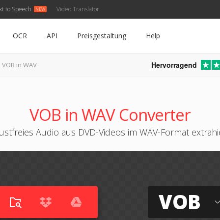
xt to Speech
Video Translator
OCR
API
Preisgestaltung
Help
Hervorragend
VOB in WAV
VOB in WAV Converter
ustfreies Audio aus DVD-Videos im WAV-Format extrah
VOB