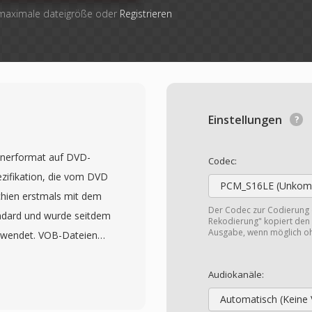
 maximale dateigröße oder
Registrieren
Einstellungen
ainerformat auf DVD-
Codec:
pezifikation, die vom DVD
PCM_S16LE (Unkomp
chien erstmals mit dem
Der Codec zur Codierung
ndard und wurde seitdem
Rekodierung" kopiert den 
Ausgabe, wenn möglich o
erwendet. VOB-Dateien
ream-Format und
zusammen mit Audio in
Audiokanäle:
MPEG-1 Layer II oder
Automatisch (Keine 