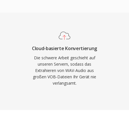
flows routinemässig 24-
bis 192 kHz einsetzen.
e Klangtreue: Da
t, sind die
Abbildung der
für Mastering und
Cloud-basierte Konvertierung
bettete Metadaten über
Die schwere Arbeit geschieht auf
und Produktionsnotizen
unseren Servern, sodass das
Extrahieren von WAV-Audio aus
ist die Dateigröße —
großen VOB-Dateien Ihr Gerät nie
t etwa 10 MB — und die
verlangsamt.
, das RF64 jedoch