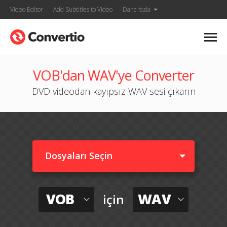
Video Editor
Add Subtitles to Video
Daha fazla
VOB'dan WAV'ye Converter
DVD videodan kayıpsız WAV sesi çıkarın
Dosyaları Seçin
VOB
WAV
için