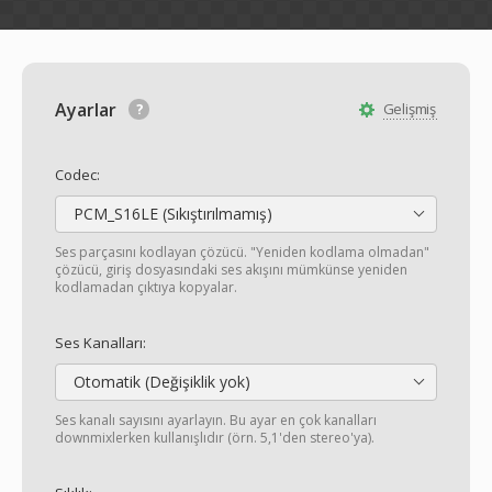
Ayarlar
Gelişmiş
Codec:
PCM_S16LE (Sıkıştırılmamış)
Ses parçasını kodlayan çözücü. "Yeniden kodlama olmadan"
çözücü, giriş dosyasındaki ses akışını mümkünse yeniden
kodlamadan çıktıya kopyalar.
Ses Kanalları:
Otomatik (Değişiklik yok)
Ses kanalı sayısını ayarlayın. Bu ayar en çok kanalları
downmixlerken kullanışlıdır (örn. 5,1'den stereo'ya).