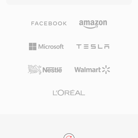
yaklaşık 1 GB ile sınırlıdır; daha uzun içerikler
hızı, bit derinliği ve kanal sayısını tanımlayan üst
sorunsuz biçimde birden fazla dosyaya yayılır.
verilerle birlikte depolar. Bu doğrudan yapı,
Format, birleşik ses ve video için 9,8
WAV&#039;ı Windows üzerinde sıkıştırılmamış
Mbps&#039;ye kadar bit hızlarında hem NTSC
ses için fiili standart ve mevcut neredeyse tüm
(720x480) hem de PAL (720x576) video
işletim sistemleri, ses editörleri ve medya
çözünürlüklerini destekler. Video, çok parçalı
oynatıcılar genelinde evrensel olarak kabul
ses, altyazılar ve gezinmenin tek bir program
gören bir değişim formatı yapmıştır. CD
akışında bütünleştirilmesi, VOB&#039;ü tüketici
kalitesinde WAV dosyaları 44,1 kHz
film dağıtımı için eksiksiz bir çözüm haline
stereo&#039;da 16 bit örnekler kullanırken,
getirmiştir. Akış ve daha yeni disk formatları
profesyonel iş akışları düzenli olarak 192
yeni içerik için DVD&#039;nın yerini almış olsa
kHz&#039;e kadar hızlarda 24 bit veya 32 bit
da VOB, mevcut geniş DVD içerik
kayan nokta örnekleri kullanır. Büyük avantajı
kütüphanesine erişim için büyük önem
sıfır kayıplı doğruluktur: standart WAV sıkıştırma
taşımaya devam etmektedir.
uygulamadığından, depolanan veri orijinal
kaydın tam dijital bir temsilidir ve bu özellik onu
mastering ve arşivleme için tercih edilen