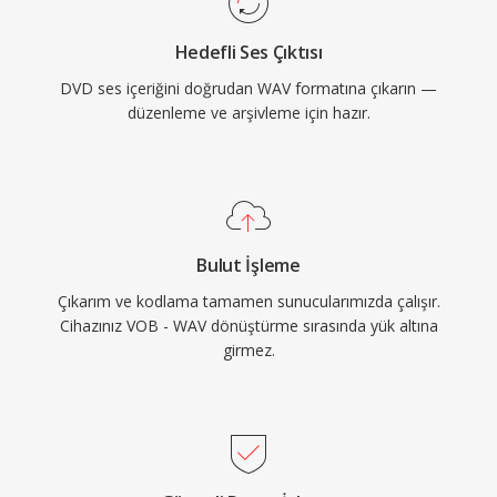
seçenek yapar. WAV ayrıca INFO ve BWF
Hedefli Ses Çıktısı
yığınları aracılığıyla gömülü üst verileri
DVD ses içeriğini doğrudan WAV formatına çıkarın —
destekleyerek zaman damgaları ve prodüksiyon
düzenleme ve arşivleme için hazır.
notlarına olanak tanır. Temel ödünleşim dosya
boyutudur — bir dakikalık CD kalitesinde stereo
yaklaşık 10 MB yer kaplar — ve 32 bit RIFF
yapısı 4 GB sınırı getirirken RF64 bu tavanı
kaldırmaktadır.
Bulut İşleme
Çıkarım ve kodlama tamamen sunucularımızda çalışır.
Cihazınız VOB - WAV dönüştürme sırasında yük altına
girmez.