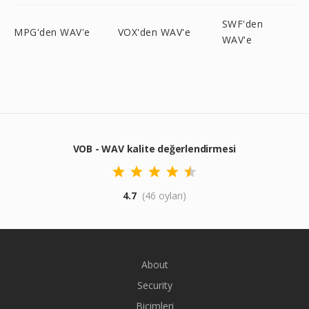
SWF'den
MPG'den WAV'e
VOX'den WAV'e
WAV'e
VOB - WAV kalite değerlendirmesi
4.7
(46 oyları)
About
Security
Biçimleri