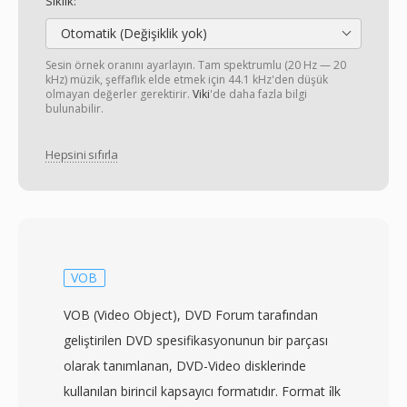
Sıklık:
Otomatik (Değişiklik yok)
Sesin örnek oranını ayarlayın. Tam spektrumlu (20 Hz — 20
kHz) müzik, şeffaflık elde etmek için 44.1 kHz'den düşük
olmayan değerler gerektirir.
Viki
'de daha fazla bilgi
bulunabilir.
Hepsini sıfırla
VOB
VOB (Video Object), DVD Forum tarafından
geliştirilen DVD spesifikasyonunun bir parçası
olarak tanımlanan, DVD-Video disklerinde
kullanılan birincil kapsayıcı formatıdır. Format i̇lk