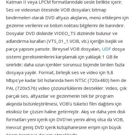
Katman II veya LPCM formatlarındaki sesle birlikte içerir.
Ses ve videonun ötesinde VOB dosyaları; bitmap
bindirmeleri olarak DVD altyazı akışlarını, menü etkileşimi için
gezinme verilerini ve bölüm noktası bilgilerini de barındırır.
Dosyalar DVD diskinde VIDEO_TS dizininde bulunur ve
adlandırma kuralları (VTS_01_1.VOB, vb.) içeriğin başlık ve
parça yapısını yansıtır. Bireysel VOB dosyaları,
UDF
dosya
sistemi gereksinimlerini karşılamak için yaklaşık 1 GB ile
sınırlıdır; daha uzun içerikler sorunsuz biçimde birden fazla
dosyaya yayılır. Format, birleşik ses ve video için 9,8
Mbps'ye kadar bit hızlarında hem NTSC (720x480) hem de
PAL (720x576) video çözünürlüklerini destekler. Video, çok
parçalı ses, altyazılar ve gezinmenin tek bir program
akışında bütünleştirilmesi, VOB'ü tüketici film dağıtımı için
eksiksiz bir çözüm haline getirmiştir. Akış ve daha yeni disk
formatları yeni içerik için DVD'nın yerini almış olsa da VOB,
mevcut geniş DVD içerik kütüphanesine erişim için büyük