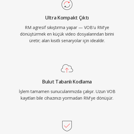
meta veri destekler ve RealNetworks, verimli ağ
dağıtımı için format ile birlikte RTSP ve PNA
Ultra Kompakt Çıktı
akış protokollerini geliştirmiştir. RM&#039;deki
RM agresif sıkıştırma yapar — VOB'u RM'ye
sıkıştırma dönemine göre etkileyici kabul
dönüştürmek en küçük video dosyalarından birini
edilmiş olup rakip yaklaşımların zorlandığı 20-30
üretir; alan kısıtlı senaryolar için idealdir.
kbps gibi düşük bit hızlarında izlenebilir video
sunabilmekteydi. RealMedia büyük ölçüde
modern akış teknolojileri tarafından yerini almış
olsa da, RM dosyaları erken i̇nternet
döneminden — RealMedia&#039;yı en popüler
Bulut Tabanlı Kodlama
olduğu dönemde benimsemiş haber kuruluşları,
İşlem tamamen sunucularımızda çalışır. Uzun VOB
eğitim kurumları ve medya kütüphaneleri dahil
kayıtları bile cihazınızı yormadan RM'ye dönüşür.
— arşivlerde varlığını sürdürmektedir.