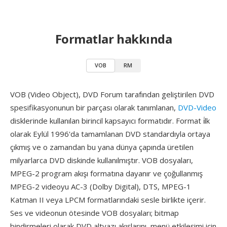
Formatlar hakkında
VOB
RM
VOB (Video Object), DVD Forum tarafından geliştirilen DVD
spesifikasyonunun bir parçası olarak tanımlanan,
DVD-Video
disklerinde kullanılan birincil kapsayıcı formatıdır. Format i̇lk
olarak Eylül 1996'da tamamlanan DVD standardıyla ortaya
çıkmış ve o zamandan bu yana dünya çapında üretilen
milyarlarca DVD diskinde kullanılmıştır. VOB dosyaları,
MPEG-2 program akışı formatına dayanır ve çoğullanmış
MPEG-2 videoyu AC-3 (Dolby Digital), DTS, MPEG-1
Katman II veya LPCM formatlarındaki sesle birlikte içerir.
Ses ve videonun ötesinde VOB dosyaları; bitmap
bindirmeleri olarak DVD altyazı akışlarını, menü etkileşimi için