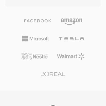
paketler. RM, 1990&#039;ların sonu ve
yaklaşık 1 GB ile sınırlıdır; daha uzun içerikler
2000&#039;lerin başında geniş bant
sorunsuz biçimde birden fazla dosyaya yayılır.
yaygınlaşmadan önce RealPlayer&#039;ın en
Format, birleşik ses ve video için 9,8
çok yüklenen medya uygulamalarından biri
Mbps&#039;ye kadar bit hızlarında hem NTSC
olduğu ve RealNetworks&#039;ün
(720x480) hem de PAL (720x576) video
tamponlanmış akış video kavramına öncülük
çözünürlüklerini destekler. Video, çok parçalı
ettiği dönemde baskın akış formatlarından biri
ses, altyazılar ve gezinmenin tek bir program
haline gelmiştir. Format, sabit bit hızı kodlama
akışında bütünleştirilmesi, VOB&#039;ü tüketici
ve i̇leri hata düzeltme destekleyen tescilli bir
film dağıtımı için eksiksiz bir çözüm haline
kapsayıcı yapısı kullanarak güvenilmez çevirmeli
getirmiştir. Akış ve daha yeni disk formatları
bağlantılarda bile makul düzeyde akıcı oynatma
yeni içerik için DVD&#039;nın yerini almış olsa
sağlar. RM dosyaları farklı bit hızlarında birden
da VOB, mevcut geniş DVD içerik
fazla akış içerebilir ve SureStream teknolojisi
kütüphanesine erişim için büyük önem
sayesinde kullanılabilir bant genişliğine gerçek
taşımaya devam etmektedir.
zamanlı olarak oynatma kalitesini uyarlayabilir.
Kapsayıcı başlık, yazar ve telif hakkı bilgileri için