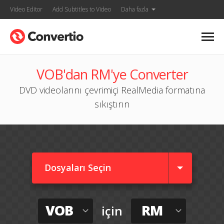
Video Editor
Add Subtitles to Video
Daha fazla
VOB'dan RM'ye Converter
DVD videolarını çevrimiçi RealMedia formatına
sıkıştırın
Dosyaları Seçin
VOB
RM
için