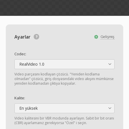
Ayarlar
Gelişmiş
Codec:
RealVideo 1.0
Video parçasını kodlayan çözücü. "Yeniden kodlama
olmadan" çözücü, giriş dosyasındaki video akışını mümkünse
yeniden kodlamadan çıktıya kopyalar.
Kalite:
En yüksek
Video kalitesini bir VBR modunda ayarlayın. Sabit bir bit oranı
(CBR) ayarlamanız gerekiyorsa "Özel" i seçin.