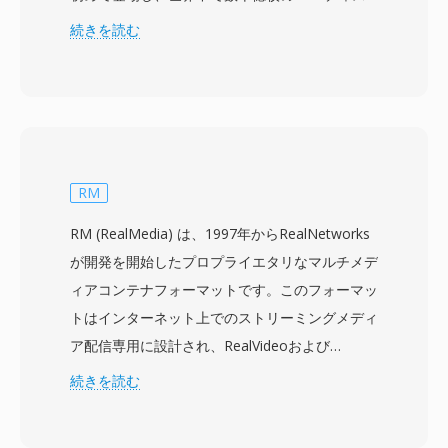
クに使用されてきました。VOBファイルは
続きを読む
MPEG-2プログラムストリームフォーマットを基
盤とし、MPEG-2映像とAC-3 (Dolby Digital)、
DTS、MPEG-1 Layer II、またはLPCMフォーマ
ットのオーディオを多重化して格納します。音声
と映像以外に、VOBファイルはビットマップオ
ーバーレイとしてのDVD字幕ストリーム、メニ
RM
ューインタラクション用のナビゲーションデー
RM (RealMedia) は、1997年からRealNetworks
タ、チャプターポイント情報も格納します。ファ
が開発を開始したプロプライエタリなマルチメデ
イルはDVDディスクのVIDEO_TSディレクトリに
ィアコンテナフォーマットです。このフォーマッ
置かれ、命名規則 (VTS_01_1.VOBなど) はコンテ
トはインターネット上でのストリーミングメディ
ンツのタイトルとパート構造を反映しています。
ア配信専用に設計され、RealVideoおよび
個々のVOBファイルはUDFファイルシステム要
RealAudioコーデックを低帯域幅再生に最適化さ
続きを読む
件に対応するため約1 GBに制限されており、よ
れたコンテナにパッケージしています。RMは
り長いコンテンツは複数のファイルにシームレス
1990年代後半から2000年代初頭にかけて支配的
にまたがります。フォーマットはNTSC