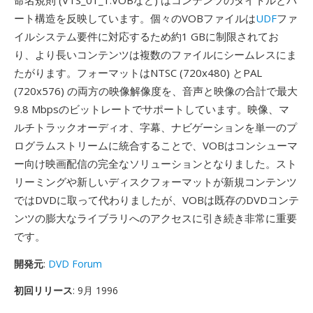
命名規則 (VTS_01_1.VOBなど) はコンテンツのタイトルとパ
ート構造を反映しています。個々のVOBファイルは
UDF
ファ
イルシステム要件に対応するため約1 GBに制限されてお
り、より長いコンテンツは複数のファイルにシームレスにま
たがります。フォーマットはNTSC (720x480) とPAL
(720x576) の両方の映像解像度を、音声と映像の合計で最大
9.8 Mbpsのビットレートでサポートしています。映像、マ
ルチトラックオーディオ、字幕、ナビゲーションを単一のプ
ログラムストリームに統合することで、VOBはコンシューマ
ー向け映画配信の完全なソリューションとなりました。スト
リーミングや新しいディスクフォーマットが新規コンテンツ
ではDVDに取って代わりましたが、VOBは既存のDVDコンテ
ンツの膨大なライブラリへのアクセスに引き続き非常に重要
です。
開発元
:
DVD Forum
初回リリース
: 9月 1996