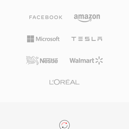
なストリーミングフォーマットの一つとなり、当
(720x480) とPAL (720x576) の両方の映像解像度
時RealPlayerは最も広くインストールされたメデ
を、音声と映像の合計で最大9.8 Mbpsのビット
ィアアプリケーションの一つであり、
レートでサポートしています。映像、マルチトラ
RealNetworksはブロードバンドが普及する以前
ックオーディオ、字幕、ナビゲーションを単一の
にバッファ付きストリーミングビデオの概念を先
プログラムストリームに統合することで、VOB
駆けました。フォーマットは固定ビットレートエ
はコンシューマー向け映画配信の完全なソリュー
ンコーディングと前方誤り訂正をサポートするプ
ションとなりました。ストリーミングや新しいデ
ロプライエタリなコンテナ構造を使用し、不安定
ィスクフォーマットが新規コンテンツではDVD
なダイヤルアップ回線でも比較的スムーズな再生
に取って代わりましたが、VOBは既存のDVDコ
を可能にしました。RMファイルは異なるビット
ンテンツの膨大なライブラリへのアクセスに引き
レートの複数のストリームを格納でき、
続き非常に重要です。
SureStreamテクノロジーにより利用可能な帯域
幅にリアルタイムで再生品質を適応させます。コ
ンテナはタイトル、作者、著作権情報のメタデー
タをサポートし、RealNetworksは効率的なネッ
トワーク配信のためにRTSPおよびPNAストリー