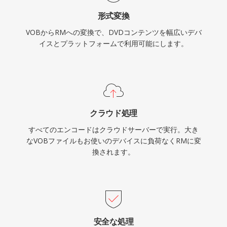
ミングプロトコルもフォーマットと並行して開発
形式変換
しました。RMの圧縮はその時代としては印象的
VOBからRMへの変換で、DVDコンテンツを幅広いデバ
で、競合するアプローチが苦戦する中、20-30
イスとプラットフォームで利用可能にします。
kbpsという低ビットレートでも視聴可能な映像
を配信しました。RealMediaは現代のストリーミ
ング技術に大きく取って代わられましたが、RM
ファイルは初期のインターネット時代のアーカイ
ブ、特にRealMediaの全盛期に採用した報道機
クラウド処理
関、教育機関、メディアライブラリに残っていま
すべてのエンコードはクラウドサーバーで実行。大き
す。
なVOBファイルもお使いのデバイスに負荷なくRMに変
換されます。
安全な処理