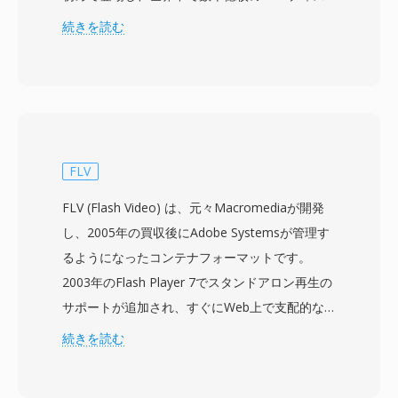
クに使用されてきました。VOBファイルは
続きを読む
MPEG-2プログラムストリームフォーマットを基
盤とし、MPEG-2映像とAC-3 (Dolby Digital)、
DTS、MPEG-1 Layer II、またはLPCMフォーマ
ットのオーディオを多重化して格納します。音声
と映像以外に、VOBファイルはビットマップオ
ーバーレイとしてのDVD字幕ストリーム、メニ
FLV
ューインタラクション用のナビゲーションデー
FLV (Flash Video) は、元々Macromediaが開発
タ、チャプターポイント情報も格納します。ファ
し、2005年の買収後にAdobe Systemsが管理す
イルはDVDディスクのVIDEO_TSディレクトリに
るようになったコンテナフォーマットです。
置かれ、命名規則 (VTS_01_1.VOBなど) はコンテ
2003年のFlash Player 7でスタンドアロン再生の
ンツのタイトルとパート構造を反映しています。
サポートが追加され、すぐにWeb上で支配的な
個々のVOBファイルはUDFファイルシステム要
動画フォーマットとなり、2000年代後半には
続きを読む
件に対応するため約1 GBに制限されており、よ
YouTube、Hulu、Vimeoなどのプラットフォー
り長いコンテンツは複数のファイルにシームレス
ムを支えました。FLVファイルは通常、
にまたがります。フォーマットはNTSC