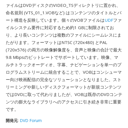
ァイルはDVDディスクのVIDEO_TSディレクトリに置かれ、
命名規則 (VTS_01_1.VOBなど) はコンテンツのタイトルとパ
ート構造を反映しています。個々のVOBファイルは
UDF
ファ
イルシステム要件に対応するため約1 GBに制限されてお
り、より長いコンテンツは複数のファイルにシームレスにま
たがります。フォーマットはNTSC (720x480) とPAL
(720x576) の両方の映像解像度を、音声と映像の合計で最大
9.8 Mbpsのビットレートでサポートしています。映像、マ
ルチトラックオーディオ、字幕、ナビゲーションを単一のプ
ログラムストリームに統合することで、VOBはコンシューマ
ー向け映画配信の完全なソリューションとなりました。スト
リーミングや新しいディスクフォーマットが新規コンテンツ
ではDVDに取って代わりましたが、VOBは既存のDVDコンテ
ンツの膨大なライブラリへのアクセスに引き続き非常に重要
です。
開発元
:
DVD Forum