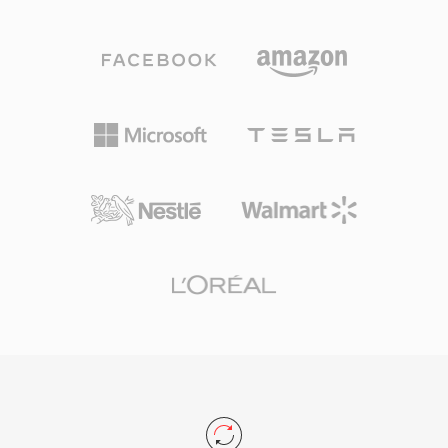
Sorenson SparkまたはVP6コーデックでエンコ
(720x480) とPAL (720x576) の両方の映像解像度
ードされた映像とMP3またはADPCMオーディオ
を、音声と映像の合計で最大9.8 Mbpsのビット
を、ストリーミング配信に最適化された軽量なプ
レートでサポートしています。映像、マルチトラ
ロプライエタリコンテナに格納します。FLVの主
ックオーディオ、字幕、ナビゲーションを単一の
な強みは、どこにでもインストールされていた
プログラムストリームに統合することで、VOB
Flash Playerプラグインを通じて、異なるオペレ
はコンシューマー向け映画配信の完全なソリュー
ーティングシステムやブラウザ間で一貫した動画
ションとなりました。ストリーミングや新しいデ
再生を提供し、当時Web動画を悩ませていたフ
ィスクフォーマットが新規コンテンツではDVD
ラグメンテーションの問題を解決したことでし
に取って代わりましたが、VOBは既存のDVDコ
た。FLVファイルはコンパクトなヘッダーに続い
ンテンツの膨大なライブラリへのアクセスに引き
てタグ付きデータパケットで構成され、高速シー
続き非常に重要です。
クと効率的なプログレッシブダウンロードを可能
にする構造です。コンテナはキューポイント付き
の埋め込みメタデータをサポートし、チャプター
ナビゲーションやタイムドイベントなどのインタ
ラクティブ機能を実現しました。FLVはオンライ