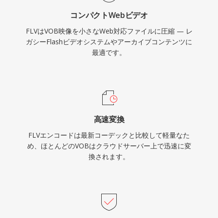
ンビデオを不安定なニッチ体験から主流のメディ
コンパクトWebビデオ
アへと変革し、インターネット上のエンターテイ
FLVはVOB映像を小さなWeb対応ファイルに圧縮 — レ
ンメント、教育、コミュニケーションの在り方を
ガシーFlashビデオシステムやアーカイブコンテンツに
根本的に変えました。HTML5ビデオと最新のコ
最適です。
ーデックがFlashベースの配信に取って代わりま
したが、FLVファイルは無数のアーカイブやレガ
シーシステムに残っています。
高速変換
FLVエンコードは最新コーデックと比較して軽量なた
め、ほとんどのVOBはクラウドサーバー上で迅速に変
換されます。