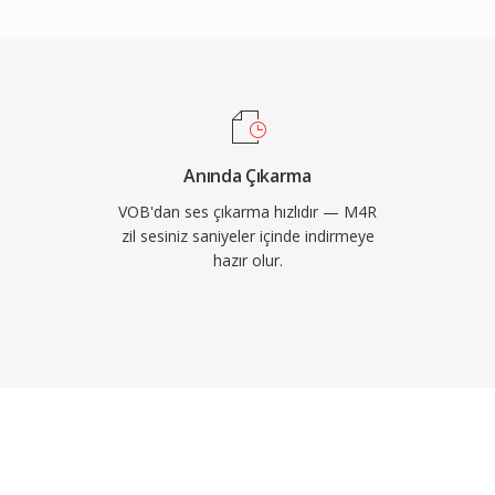
r da bunu kolaylıkla
 sesi, aramalar, alarmlar
ntegre olur. Pratik
irDrop aracılığıyla
ğıtım, küçük dosya
aliteli oynatma ve
Anında Çıkarma
reysel zil sesleri atama
VOB'dan ses çıkarma hızlıdır — M4R
zil sesiniz saniyeler içinde indirmeye
hazır olur.