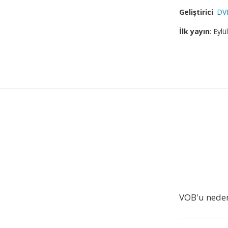
Geliştirici
:
DV
İlk yayın
: Eylü
VOB'u nede