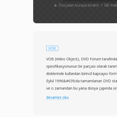
Dosyaları buraya bırakın. 1 GB m
VOB
VOB (Video Object), DVD Forum tarafından
spesifikasyonunun bir parçası olarak tan
disklerinde kullanılan birincil kapsayıcı form
Eylül 1996&#039;da tamamlanan DVD stan
ve o zamandan bu yana dünya çapında üre
diskinde kullanılmıştır. VOB dosyaları, MP
devamını oku
formatına dayanır ve çoğullanmış MPEG-2
Digital), DTS, MPEG-1 Katman II veya LPC