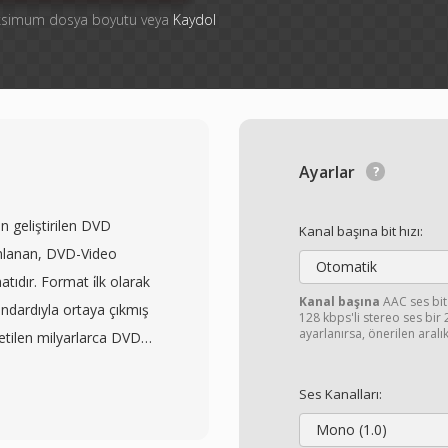
aksimum dosya boyutu veya
Kaydol
Ayarlar
 geliştirilen DVD
Kanal başına bit hızı:
ımlanan, DVD-Video
Otomatik
atıdır. Format i̇lk olarak
Kanal başına
AAC ses bit
dardıyla ortaya çıkmış
128 kbps'li stereo ses bir
ayarlanırsa, önerilen aralı
tilen milyarlarca DVD
EG-2 program akışı
 videoyu AC-3 (Dolby
Ses Kanalları:
M formatlarındaki sesle
Mono (1.0)