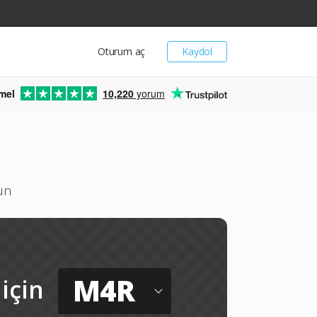
Oturum aç
Kaydol
mel
10,220
yorum
un
M4R
için