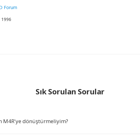
D Forum
l 1996
Sık Sorulan Sorular
n M4R'ye dönüştürmeliyim?