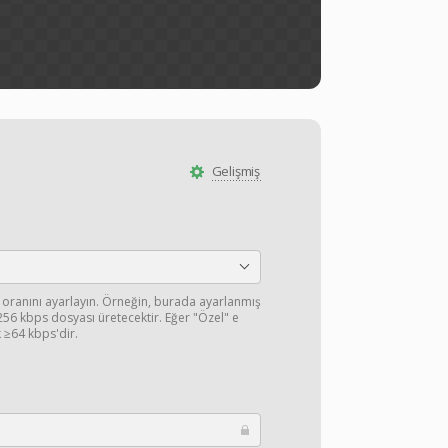
Gelişmiş
 oranını ayarlayın. Örneğin, burada ayarlanmış
 256 kbps dosyası üretecektir. Eğer "Özel" e
k ≥64 kbps'dir.