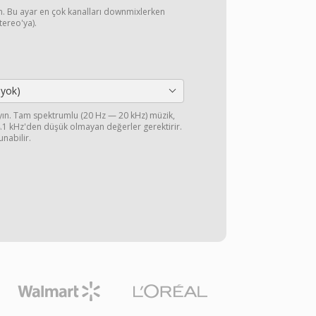
yın. Bu ayar en çok kanalları downmixlerken
stereo'ya).
 yok)
ayın. Tam spektrumlu (20 Hz — 20 kHz) müzik,
44.1 kHz'den düşük olmayan değerler gerektirir.
unabilir.