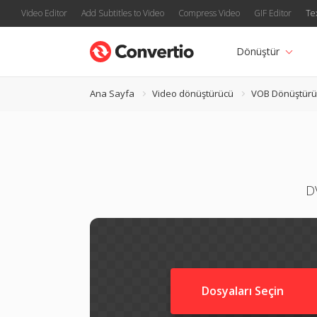
Video Editor
Add Subtitles to Video
Compress Video
GIF Editor
Te
Dönüştür
Ana Sayfa
Video dönüştürücü
VOB Dönüştürü
D
Dosyaları Seçin