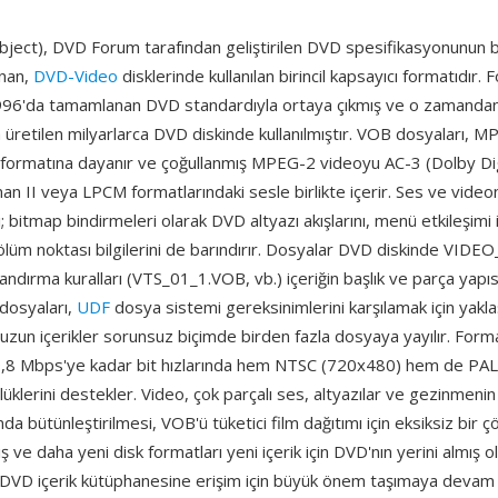
ject), DVD Forum tarafından geliştirilen DVD spesifikasyonunun b
anan,
DVD-Video
disklerinde kullanılan birincil kapsayıcı formatıdır. F
1996'da tamamlanan DVD standardıyla ortaya çıkmış ve o zamanda
üretilen milyarlarca DVD diskinde kullanılmıştır. VOB dosyaları, 
 formatına dayanır ve çoğullanmış MPEG-2 videoyu AC-3 (Dolby Dig
 II veya LPCM formatlarındaki sesle birlikte içerir. Ses ve vide
 bitmap bindirmeleri olarak DVD altyazı akışlarını, menü etkileşimi
bölüm noktası bilgilerini de barındırır. Dosyalar DVD diskinde VIDEO
andırma kuralları (VTS_01_1.VOB, vb.) içeriğin başlık ve parça yapısı
dosyaları,
UDF
dosya sistemi gereksinimlerini karşılamak için yakla
ha uzun içerikler sorunsuz biçimde birden fazla dosyaya yayılır. Forma
 9,8 Mbps'ye kadar bit hızlarında hem NTSC (720x480) hem de PA
üklerini destekler. Video, çok parçalı ses, altyazılar ve gezinmenin
da bütünleştirilmesi, VOB'ü tüketici film dağıtımı için eksiksiz bir 
ış ve daha yeni disk formatları yeni içerik için DVD'nın yerini almış 
DVD içerik kütüphanesine erişim için büyük önem taşımaya devam