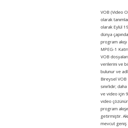
VOB (Video Ob
olarak tanıml
olarak Eylül 
dünya çapında 
program akışı
MPEG-1 Katman
VOB dosyaları;
verilerini ve 
bulunur ve adl
Bireysel VOB 
sınırlıdır; da
ve video için
video çözünürl
program akışın
getirmiştir. Ak
mevcut geniş 