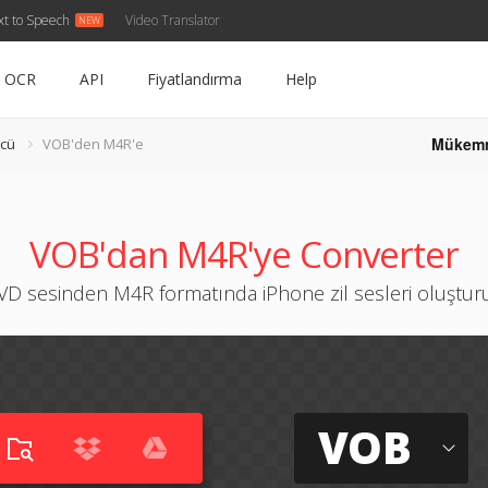
xt to Speech
Video Translator
OCR
API
Fiyatlandırma
Help
Mükem
cü
VOB'den M4R'e
VOB'dan M4R'ye Converter
VD sesinden M4R formatında iPhone zil sesleri oluştur
VOB