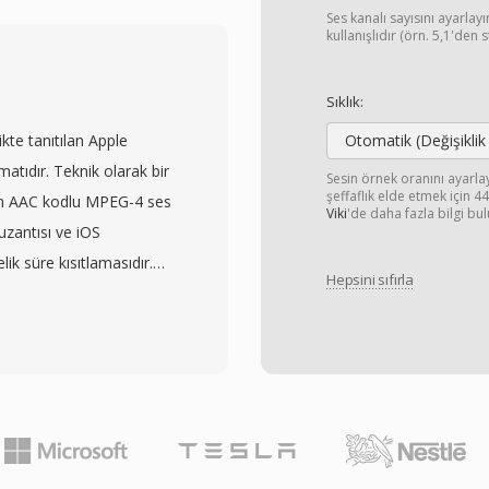
OB dosyaları; bitmap
Ses kanalı sayısını ayarla
menü etkileşimi için
kullanışlıdır (örn. 5,1'den 
ni de barındırır.
e bulunur ve adlandırma
Sıklık:
k ve parça yapısını
kte tanıtılan Apple
Otomatik (Değişiklik
a sistemi
rmatıdır. Teknik olarak bir
Sesin örnek oranını ayarl
B ile sınırlıdır; daha
şeffaflık elde etmek için 
lan AAC kodlu MPEG-4 ses
Viki
'de daha fazla bilgi bul
a dosyaya yayılır.
uzantısı ve iOS
ps&#039;ye kadar bit
ik süre kısıtlamasıdır.
AL (720x576) video
Hepsini sıfırla
layıcı altyapısının
lı ses, altyazılar ve
il sesleri üretmesini
eştirilmesi,
rçalarının zil sesi
iksiz bir çözüm haline
geller. M4R oluşturmak,
ı yeni içerik için
zin verilen uzunluğa
mevcut geniş DVD içerik
çerir. iTunes (veya yeni
aşımaya devam
 yerleşik iş akışları