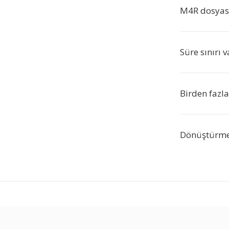
M4R dosyasın
Süre sınırı 
Birden fazla
Dönüştürme s