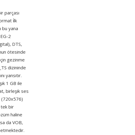
ir parçası
ormat i̇lk
n bu yana
MPEG-2
ital), DTS,
onun ötesinde
 için gezinme
_TS dizininde
nı yansıtır.
şık 1 GB ile
t, birleşik ses
L (720x576)
 tek bir
çözüm haline
olsa da VOB,
 etmektedir.