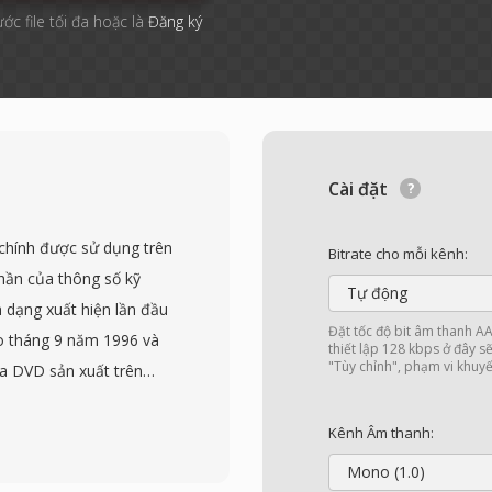
ước file tối đa hoặc là
Đăng ký
Cài đặt
 chính được sử dụng trên
Bitrate cho mỗi kênh:
hần của thông số kỹ
Tự động
 dạng xuất hiện lần đầu
Đặt tốc độ bit âm thanh 
o tháng 9 năm 1996 và
thiết lập 128 kbps ở đây s
"Tùy chỉnh", phạm vi khuyế
ĩa DVD sản xuất trên
ạng MPEG-2 program
ênh cùng âm thanh ở
Kênh Âm thanh:
 MPEG-1 Layer II hoặc
Mono (1.0)