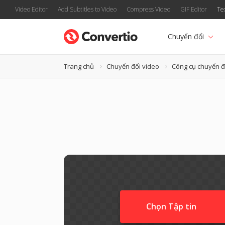
Video Editor
Add Subtitles to Video
Compress Video
GIF Editor
Te
Chuyển đổi
Trang chủ
Chuyển đổi video
Công cụ chuyển 
Chọn Tập tin