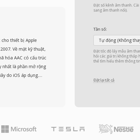
B còn mang luồng phụ đề
Đặt số kênh âm thanh. Cài đ
iều hướng cho tương tác
sang âm thanh nổi).
 nằm trong thư mục
ên (VTS_01_1.VOB, v.v.)
Tần số:
i dung. Mỗi tệp VOB bị
cho thiết bị Apple
Tự động (Không tha
 cầu hệ thống tệp UDF,
2007. Về mặt kỹ thuật,
Đặt tốc độ lấy mẫu âm tha
ệp một cách liền mạch.
hỏi các giá trị không thấp
ã hóa AAC có cấu trúc
thể tìm hiểu thêm thông ti
NTSC (720x480) và PAL
y nhất là phần mở rộng
cho âm thanh và video
iây do iOS áp dụng.
rack, phụ đề và điều
Đặt lại tất cả
 mã hóa AAC hiện có có
đã biến VOB thành giải
i ở cấp codec, trong khi
 dùng. Mặc dù truyền
ạc thông thường xuất
i hơn đã thay thế DVD
ợc lại. Tạo M4R bao
 để truy cập thư viện
ng AAC, cắt theo độ dài
ple Music trên macOS
trình tích hợp sẵn, và