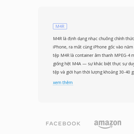
LPCM. Ngoài âm thanh và video, tệp VO
DVD dưới dạng lớp phủ bitmap, dữ liệu đ
menu và thông tin điểm chương. Các tệp
VIDEO_TS trên đĩa DVD, với quy ước đặt t
M4R
phản ánh cấu trúc tiêu đề và phần của nộ
M4R là định dạng nhạc chuông chính thức 
giới hạn khoảng 1 GB để phù hợp với yêu
iPhone, ra mắt cùng iPhone gốc vào năm 
với nội dung dài hơn trải đều qua nhiều t
tệp M4R là container âm thanh MPEG-4 m
Định dạng hỗ trợ cả độ phân giải video 
giống hệt M4A — sự khác biệt thực sự du
(720x576) ở tốc độ bit lên đến 9,8 Mbps 
tệp và giới hạn thời lượng khoảng 30-40 g
kết hợp. Sự tích hợp video, âm thanh đa t
Apple chọn cách tiếp cận này để hạ tầng
xem thêm
hướng vào một program stream duy nhất 
thể tạo nhạc chuông mà không cần sửa đổ
pháp hoàn chỉnh cho phân phối phim tiêu
phần mở rộng riêng biệt ngăn các bản nh
phát trực tuyến và các định dạng đĩa mớ
hiện trong trình chọn nhạc chuông và ngư
cho nội dung mới, VOB vẫn cực kỳ phù hợp
gồm mã hóa đoạn âm thanh ngắn dưới dạ
nội dung DVD hiện có khổng lồ.
cho phép và đổi tên tệp. iTunes (hoặc Ap
gần đây) và GarageBand đều cung cấp quy 