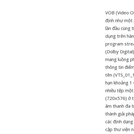
VOB (Video Ob
định như một 
lần đầu cùng 
dụng trên hàn
program stre
(Dolby Digita
mang luồng ph
thông tin điể
tên (VTS_01_1.
hạn khoảng 1 
nhiều tệp một
(720x576) ở t
âm thanh đa t
thành giải ph
các định dạng
cập thư viện 