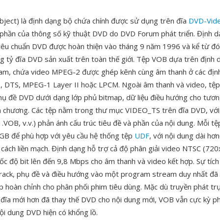
ject) là định dạng bộ chứa chính được sử dụng trên đĩa
DVD-Vid
phần của thông số kỹ thuật DVD do DVD Forum phát triển. Định d
tiêu chuẩn DVD được hoàn thiện vào tháng 9 năm 1996 và kể từ đ
g tỷ đĩa DVD sản xuất trên toàn thế giới. Tệp VOB dựa trên địn
am, chứa video MPEG-2 được ghép kênh cùng âm thanh ở các địn
l), DTS, MPEG-1 Layer II hoặc LPCM. Ngoài âm thanh và video, tệ
ụ đề DVD dưới dạng lớp phủ bitmap, dữ liệu điều hướng cho tươ
m chương. Các tệp nằm trong thư mục VIDEO_TS trên đĩa DVD, với
VOB, v.v.) phản ánh cấu trúc tiêu đề và phần của nội dung. Mỗi tệ
GB để phù hợp với yêu cầu hệ thống tệp
UDF
, với nội dung dài hơn
 cách liền mạch. Định dạng hỗ trợ cả độ phân giải video NTSC (72
ốc độ bit lên đến 9,8 Mbps cho âm thanh và video kết hợp. Sự tích
rack, phụ đề và điều hướng vào một program stream duy nhất đã
áp hoàn chỉnh cho phân phối phim tiêu dùng. Mặc dù truyền phát tr
 đĩa mới hơn đã thay thế DVD cho nội dung mới, VOB vẫn cực kỳ p
nội dung DVD hiện có khổng lồ.