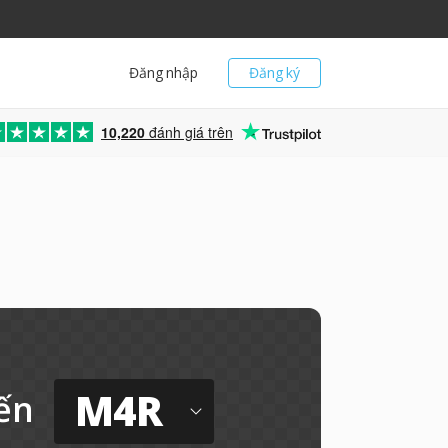
Đăng nhập
Đăng ký
10,220
đánh giá trên
M4R
ến