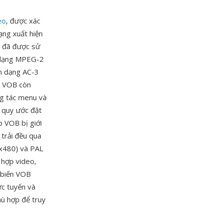
eo
, được xác
ạng xuất hiện
ó đã được sử
h dạng MPEG-2
h dạng AC-3
p VOB còn
ng tác menu và
 quy ước đặt
p VOB bị giới
 trải đều qua
0x480) và PAL
 hợp video,
 biến VOB
ực tuyến và
hù hợp để truy