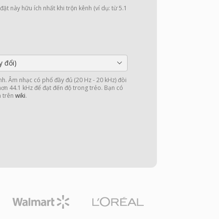
ặt này hữu ích nhất khi trộn kênh (ví dụ: từ 5.1
y đổi)
nh. Âm nhạc có phổ đầy đủ (20 Hz - 20 kHz) đòi
 hơn 44.1 kHz để đạt đến độ trong trẻo. Bạn có
n trên
wiki
.