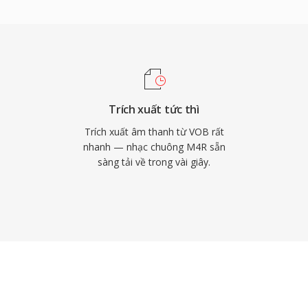
ý tương tự. Sau khi đồng
ài đặt iOS cho cuộc gọi,
 Ưu điểm thực tế bao gồm
 qua đồng bộ iTunes
 codec AAC ngay cả ở kích
ng riêng cho từng liên
Trích xuất tức thì
Trích xuất âm thanh từ VOB rất
nhanh — nhạc chuông M4R sẵn
sàng tải về trong vài giây.