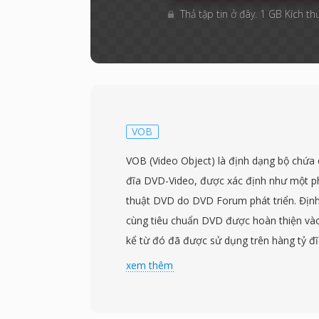
Thả tập tin ở đây. 1 GB Kích th
VOB
VOB (Video Object) là định dạng bộ chứa
đĩa DVD-Video, được xác định như một p
thuật DVD do DVD Forum phát triển. Định
cùng tiêu chuẩn DVD được hoàn thiện và
kể từ đó đã được sử dụng trên hàng tỷ đ
toàn thế giới. Tệp VOB dựa trên định d
xem thêm
stream, chứa video MPEG-2 được ghép k
các định dạng AC-3 (Dolby Digital), DTS,