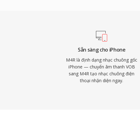
các công cụ bên thứ ba như Audacity xử l
bộ hoặc tải về, nhạc chuông tích hợp với c
báo thức và cảnh báo theo từng liên hệ.
triển khai dễ dàng đến bất kỳ iPhone nào
hoặc AirDrop, phát lại chất lượng cao từ
thước tệp nhỏ, và khả năng gán nhạc chuô
Sẵn sàng cho iPhone
hệ để nhận diện người gọi ngay lập tức.
M4R là định dạng nhạc chuông gốc
iPhone — chuyển âm thanh VOB
sang M4R tạo nhạc chuông điện
thoại nhận diện ngay.