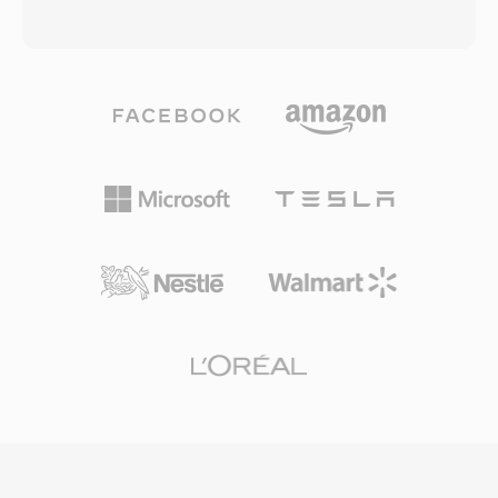
dụng FLAC cho gói lossless, khẳng định niềm
chọn cách tiếp cận này để hạ tầng mã hóa AAC
tin của ngành vào codec này. Ba lợi ích nổi bật
hiện có có thể tạo nhạc chuông mà không cần
khiến FLAC hấp dẫn. Thứ nhất, khôi phục hoàn
sửa đổi ở cấp codec, trong khi phần mở rộng
toàn bit-for-bit tín hiệu gốc khi giải mã. Thứ hai,
riêng biệt ngăn các bản nhạc thông thường
siêu dữ liệu nhúng qua Vorbis comments và
xuất hiện trong trình chọn nhạc chuông và
ảnh bìa album giúp thư viện nhạc có tổ chức
ngược lại. Tạo M4R bao gồm mã hóa đoạn âm
mà không cần tệp đi kèm. Thứ ba, giấy phép
thanh ngắn dưới dạng AAC, cắt theo độ dài cho
mã nguồn mở không có bằng sáng chế hay phí
phép và đổi tên tệp. iTunes (hoặc Apple Music
bản quyền, loại bỏ rào cản pháp lý cho nhà
trên macOS gần đây) và GarageBand đều cung
phát triển và nhà sản xuất phần cứng.
cấp quy trình tích hợp sẵn, và các công cụ bên
thứ ba như Audacity xử lý tương tự. Sau khi
đồng bộ hoặc tải về, nhạc chuông tích hợp với
cài đặt iOS cho cuộc gọi, báo thức và cảnh báo
theo từng liên hệ. Ưu điểm thực tế bao gồm
triển khai dễ dàng đến bất kỳ iPhone nào qua
đồng bộ iTunes hoặc AirDrop, phát lại chất