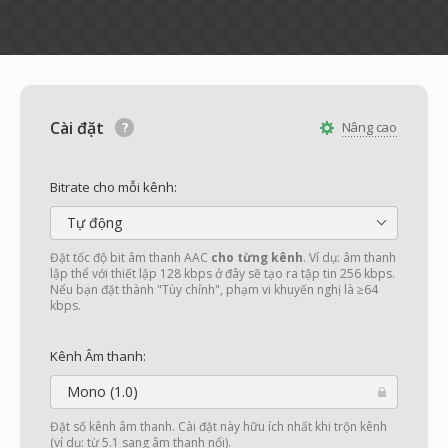
Cài đặt
Nâng cao
Bitrate cho mỗi kênh:
Tự động
Đặt tốc độ bit âm thanh AAC
cho từng kênh
. Ví dụ: âm thanh
lập thể với thiết lập 128 kbps ở đây sẽ tạo ra tập tin 256 kbps.
Nếu bạn đặt thành "Tùy chỉnh", phạm vi khuyến nghị là ≥64
kbps.
Kênh Âm thanh:
Mono (1.0)
Đặt số kênh âm thanh. Cài đặt này hữu ích nhất khi trộn kênh
(ví dụ: từ 5.1 sang âm thanh nổi).