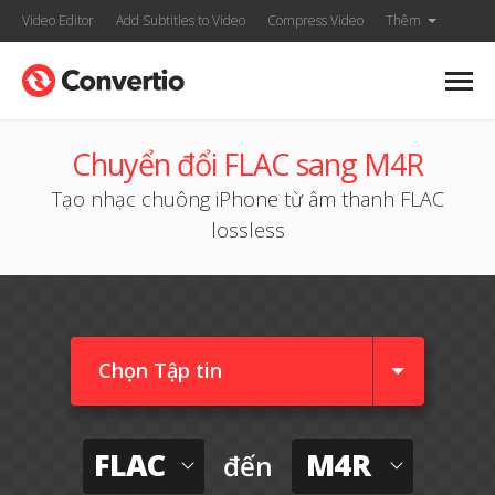
Video Editor
Add Subtitles to Video
Compress Video
Thêm
Chuyển đổi FLAC sang M4R
Tạo nhạc chuông iPhone từ âm thanh FLAC
lossless
Chọn Tập tin
FLAC
M4R
đến