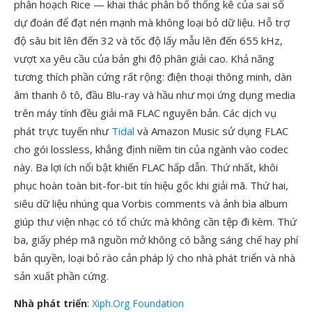
phân hoạch Rice — khai thác phân bố thống kê của sai số
dự đoán để đạt nén mạnh mà không loại bỏ dữ liệu. Hỗ trợ
độ sâu bit lên đến 32 và tốc độ lấy mẫu lên đến 655 kHz,
vượt xa yêu cầu của bản ghi độ phân giải cao. Khả năng
tương thích phần cứng rất rộng: điện thoại thông minh, dàn
âm thanh ô tô, đầu Blu-ray và hầu như mọi ứng dụng media
trên máy tính đều giải mã FLAC nguyên bản. Các dịch vụ
phát trực tuyến như
Tidal
và Amazon Music sử dụng FLAC
cho gói lossless, khẳng định niềm tin của ngành vào codec
này. Ba lợi ích nổi bật khiến FLAC hấp dẫn. Thứ nhất, khôi
phục hoàn toàn bit-for-bit tín hiệu gốc khi giải mã. Thứ hai,
siêu dữ liệu nhúng qua Vorbis comments và ảnh bìa album
giúp thư viện nhạc có tổ chức mà không cần tệp đi kèm. Thứ
ba, giấy phép mã nguồn mở không có bằng sáng chế hay phí
bản quyền, loại bỏ rào cản pháp lý cho nhà phát triển và nhà
sản xuất phần cứng.
Nhà phát triển
:
Xiph.Org Foundation