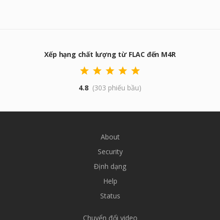
Xếp hạng chất lượng từ FLAC đến M4R
4.8
(303 phiếu bầu)
About
Security
Định dạng
Help
Status
Chuyển đổi video