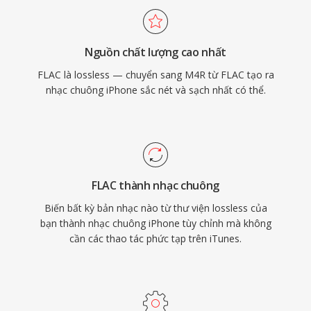
lượng cao từ codec AAC ngay cả ở kích thước
tệp nhỏ, và khả năng gán nhạc chuông riêng
Nguồn chất lượng cao nhất
cho từng liên hệ để nhận diện người gọi ngay
FLAC là lossless — chuyển sang M4R từ FLAC tạo ra
lập tức.
nhạc chuông iPhone sắc nét và sạch nhất có thể.
FLAC thành nhạc chuông
Biến bất kỳ bản nhạc nào từ thư viện lossless của
bạn thành nhạc chuông iPhone tùy chỉnh mà không
cần các thao tác phức tạp trên iTunes.