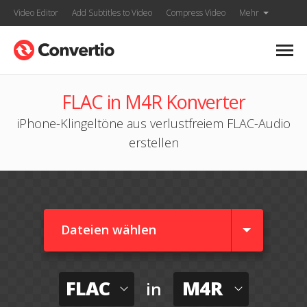
Video Editor
Add Subtitles to Video
Compress Video
Mehr
FLAC in M4R Konverter
iPhone-Klingeltöne aus verlustfreiem FLAC-Audio
erstellen
Dateien wählen
FLAC
M4R
in