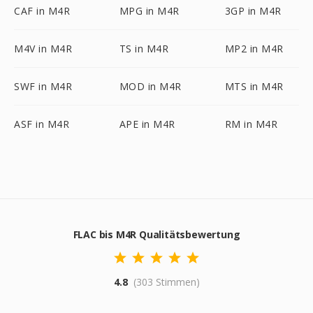
CAF in M4R
MPG in M4R
3GP in M4R
M4V in M4R
TS in M4R
MP2 in M4R
SWF in M4R
MOD in M4R
MTS in M4R
ASF in M4R
APE in M4R
RM in M4R
FLAC bis M4R Qualitätsbewertung
4.8
(303 Stimmen)