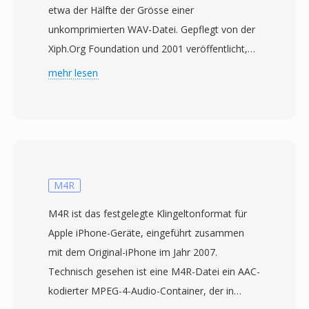
etwa der Hälfte der Grösse einer
unkomprimierten WAV-Datei. Gepflegt von der
Xiph.Org Foundation und 2001 veröffentlicht,
wurde FLAC schnell zum De-facto-Standard für
mehr lesen
verlustfreie Musikarchivierung. Der Encoder
wendet lineare Vorhersage an, um jeden
Audioblock zu modellieren, und kodiert das
Residuum dann mittels Rice-Partitionierung —
die statistische Verteilung der Vorhersagefehler
wird für starke Kompression ausgenutzt, ohne
M4R
Daten zu verwerfen. Bittiefen bis 32 und
M4R ist das festgelegte Klingeltonformat für
Abtastraten bis 655 kHz werden unterstützt
Apple iPhone-Geräte, eingeführt zusammen
und übertreffen die Anforderungen
mit dem Original-iPhone im Jahr 2007.
hochauflösender Aufnahmen. Die
Technisch gesehen ist eine M4R-Datei ein AAC-
Hardwareunterstützung ist umfassend:
kodierter MPEG-4-Audio-Container, der in
Smartphones, Autoradios, Blu-ray-Player und