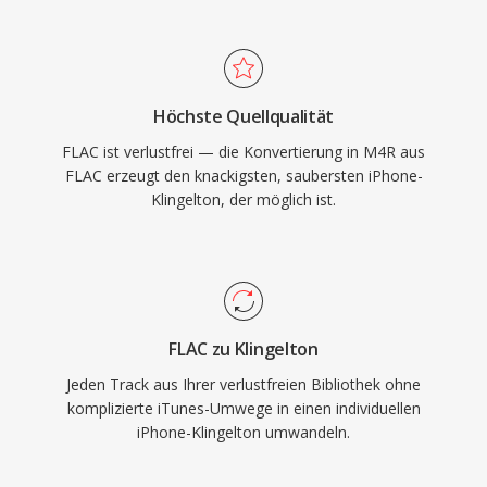
Drittanbieter-Tools wie Audacity beherrschen
den Vorgang ebenso. Nach der Synchronisation
oder dem Download integriert sich der
Klingelton in die iOS-Einstellungen für Anrufe,
Höchste Quellqualität
Wecker und kontaktspezifische
FLAC ist verlustfrei — die Konvertierung in M4R aus
Benachrichtigungen. Zu den praktischen
FLAC erzeugt den knackigsten, saubersten iPhone-
Vorteilen gehören die muhelose Bereitstellung
Klingelton, der möglich ist.
auf jedem iPhone via iTunes-Sync oder
AirDrop, hochwertige Wiedergabe durch den
AAC-Codec auch bei kleinen Dateien und die
Möglichkeit, einzelnen Kontakten individuelle
Klingeltöne zuzuweisen.
FLAC zu Klingelton
Jeden Track aus Ihrer verlustfreien Bibliothek ohne
komplizierte iTunes-Umwege in einen individuellen
iPhone-Klingelton umwandeln.