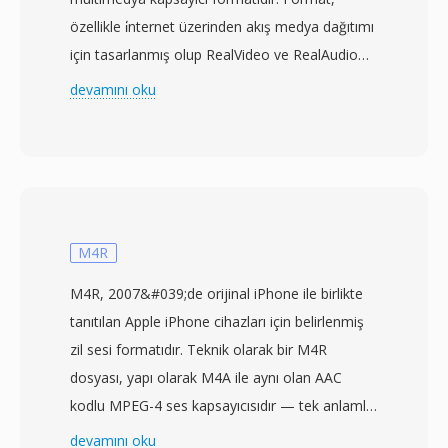
özellikle i̇nternet üzerinden akış medya dağıtımı
için tasarlanmış olup RealVideo ve RealAudio
codec&#039;lerini düşük bant genişliğinde
devamını oku
oynatma için optimize edilmiş bir kapsayıcıda
paketler. RM, 1990&#039;ların sonu ve
2000&#039;lerin başında geniş bant
yaygınlaşmadan önce RealPlayer&#039;ın en
çok yüklenen medya uygulamalarından biri
olduğu ve RealNetworks&#039;ün
M4R
tamponlanmış akış video kavramına öncülük
M4R, 2007&#039;de orijinal iPhone ile birlikte
ettiği dönemde baskın akış formatlarından biri
tanıtılan Apple iPhone cihazları için belirlenmiş
haline gelmiştir. Format, sabit bit hızı kodlama
zil sesi formatıdır. Teknik olarak bir M4R
ve i̇leri hata düzeltme destekleyen tescilli bir
dosyası, yapı olarak M4A ile aynı olan AAC
kapsayıcı yapısı kullanarak güvenilmez çevirmeli
kodlu MPEG-4 ses kapsayıcısıdır — tek anlamlı
bağlantılarda bile makul düzeyde akıcı oynatma
farklar dosya uzantısı ve iOS tarafından
devamını oku
sağlar. RM dosyaları farklı bit hızlarında birden