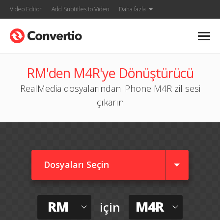
Video Editor
Add Subtitles to Video
Daha fazla
RM'den M4R'ye Dönüştürücü
RealMedia dosyalarından iPhone M4R zil sesi
çıkarın
Dosyaları Seçin
RM
M4R
için