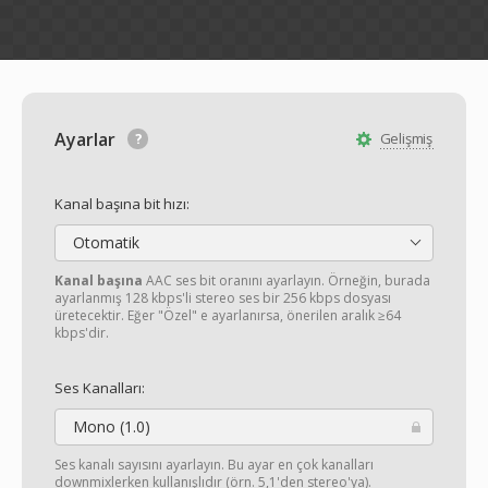
Ayarlar
Gelişmiş
Kanal başına bit hızı:
Otomatik
Kanal başına
AAC ses bit oranını ayarlayın. Örneğin, burada
ayarlanmış 128 kbps'li stereo ses bir 256 kbps dosyası
üretecektir. Eğer "Özel" e ayarlanırsa, önerilen aralık ≥64
kbps'dir.
Ses Kanalları:
Mono (1.0)
Ses kanalı sayısını ayarlayın. Bu ayar en çok kanalları
downmixlerken kullanışlıdır (örn. 5,1'den stereo'ya).