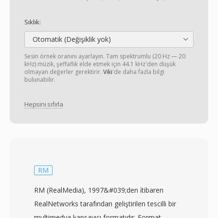
Sıklık:
Otomatik (Değişiklik yok)
Sesin örnek oranını ayarlayın. Tam spektrumlu (20 Hz — 20
kHz) müzik, şeffaflık elde etmek için 44.1 kHz'den düşük
olmayan değerler gerektirir.
Viki
'de daha fazla bilgi
bulunabilir.
Hepsini sıfırla
RM
RM (RealMedia), 1997&#039;den i̇tibaren
RealNetworks tarafından geliştirilen tescilli bir
multimedya kapsayıcı formatıdır. Format,