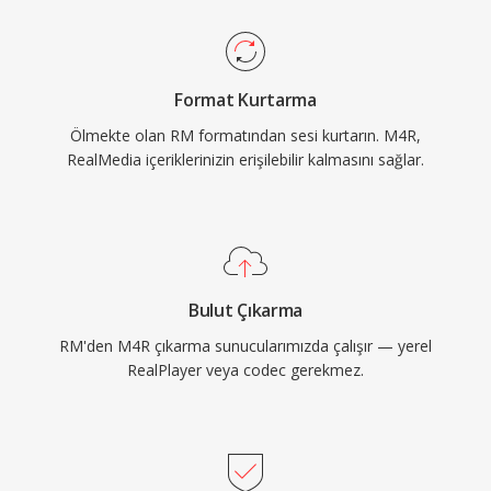
olur. Pratik avantajları arasında iTunes eşitleme
— arşivlerde varlığını sürdürmektedir.
veya AirDrop aracılığıyla herhangi bir
iPhone&#039;a zahmetsiz dağıtım, küçük
Format Kurtarma
dosya boyutlarında bile AAC kodekinden yüksek
Ölmekte olan RM formatından sesi kurtarın. M4R,
kaliteli oynatma ve anında arayan kimliği için
RealMedia içeriklerinizin erişilebilir kalmasını sağlar.
belirli kişilere bireysel zil sesleri atama imkanı
yer alır.
Bulut Çıkarma
RM'den M4R çıkarma sunucularımızda çalışır — yerel
RealPlayer veya codec gerekmez.