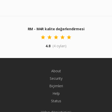
RM - M4R kalite değerlendirmesi
4.8
(4 oyları)
About
Security
Biçimleri
Help
Status