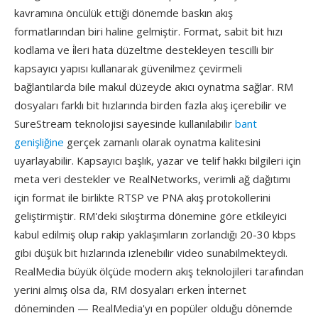
kavramına öncülük ettiği dönemde baskın akış
formatlarından biri haline gelmiştir. Format, sabit bit hızı
kodlama ve i̇leri hata düzeltme destekleyen tescilli bir
kapsayıcı yapısı kullanarak güvenilmez çevirmeli
bağlantılarda bile makul düzeyde akıcı oynatma sağlar. RM
dosyaları farklı bit hızlarında birden fazla akış içerebilir ve
SureStream teknolojisi sayesinde kullanılabilir
bant
genişliğine
gerçek zamanlı olarak oynatma kalitesini
uyarlayabilir. Kapsayıcı başlık, yazar ve telif hakkı bilgileri için
meta veri destekler ve RealNetworks, verimli ağ dağıtımı
için format ile birlikte RTSP ve PNA akış protokollerini
geliştirmiştir. RM'deki sıkıştırma dönemine göre etkileyici
kabul edilmiş olup rakip yaklaşımların zorlandığı 20-30 kbps
gibi düşük bit hızlarında izlenebilir video sunabilmekteydi.
RealMedia büyük ölçüde modern akış teknolojileri tarafından
yerini almış olsa da, RM dosyaları erken i̇nternet
döneminden — RealMedia'yı en popüler olduğu dönemde