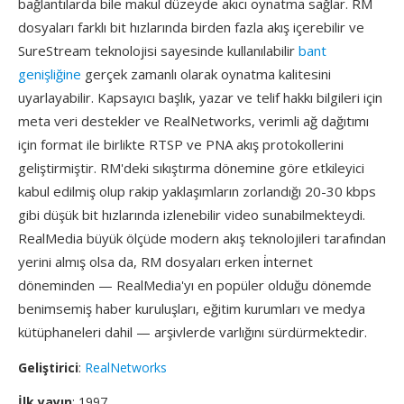
bağlantılarda bile makul düzeyde akıcı oynatma sağlar. RM
dosyaları farklı bit hızlarında birden fazla akış içerebilir ve
SureStream teknolojisi sayesinde kullanılabilir
bant
genişliğine
gerçek zamanlı olarak oynatma kalitesini
uyarlayabilir. Kapsayıcı başlık, yazar ve telif hakkı bilgileri için
meta veri destekler ve RealNetworks, verimli ağ dağıtımı
için format ile birlikte RTSP ve PNA akış protokollerini
geliştirmiştir. RM'deki sıkıştırma dönemine göre etkileyici
kabul edilmiş olup rakip yaklaşımların zorlandığı 20-30 kbps
gibi düşük bit hızlarında izlenebilir video sunabilmekteydi.
RealMedia büyük ölçüde modern akış teknolojileri tarafından
yerini almış olsa da, RM dosyaları erken i̇nternet
döneminden — RealMedia'yı en popüler olduğu dönemde
benimsemiş haber kuruluşları, eğitim kurumları ve medya
kütüphaneleri dahil — arşivlerde varlığını sürdürmektedir.
Geliştirici
:
RealNetworks
İlk yayın
: 1997