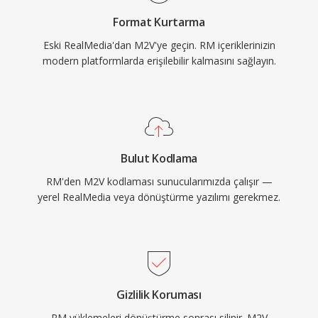
— ses veya senkronizasyon bilgisi
Format Kurtarma
bulunmadığından — tam oynatma için ayrı bir
Eski RealMedia'dan M2V'ye geçin. RM içeriklerinizin
ses dosyasıyla eşleştirilmesi gerekir. DVD
modern platformlarda erişilebilir kalmasını sağlayın.
yazarlık yazılımları genellikle AC3 veya LPCM
ses dosyalarının yanı sıra M2V girişi bekler ve bu
durum formatı profesyonel disk mastering ve
yayın hazırlama iş akışlarında temel bir ara adım
haline getirir.
Bulut Kodlama
RM'den M2V kodlaması sunucularımızda çalışır —
yerel RealMedia veya dönüştürme yazılımı gerekmez.
Gizlilik Koruması
RM yüklemeleri dönüştürme sonrası silinir. M2V