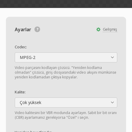
Ayarlar
Gelişmiş
Codec:
MPEG-2
Video parçasını kodlayan çözücü. "Yeniden kodlama
olmadan" çözücü, giriş dosyasındaki video akışını mümkünse
yeniden kodlamadan çıktıya kopyalar.
Kalite:
Çok yüksek
Video kalitesini bir VBR modunda ayarlayın. Sabit bir bit oranı
(CBR) ayarlamanız gerekiyorsa "Özel" i seçin.