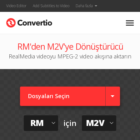
Video Editor
Add Subtitles to Video
Daha fazla
RM'den M2V'ye Dönüştürücü
RealMedia videoyu MPEG-2 video akışına aktarın
Dosyaları Seçin
RM
M2V
için