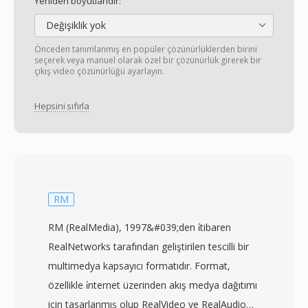
Yeniden boyutlandır:
Değişiklik yok
Önceden tanımlanmış en popüler çözünürlüklerden birini
seçerek veya manuel olarak özel bir çözünürlük girerek bir
çıkış video çözünürlüğü ayarlayın.
Hepsini sıfırla
RM
RM (RealMedia), 1997&#039;den i̇tibaren
RealNetworks tarafından geliştirilen tescilli bir
multimedya kapsayıcı formatıdır. Format,
özellikle i̇nternet üzerinden akış medya dağıtımı
için tasarlanmış olup RealVideo ve RealAudio