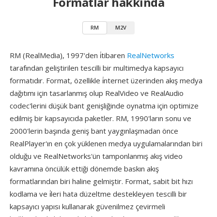
Formatlar hakkında
RM
M2V
RM (RealMedia), 1997'den i̇tibaren
RealNetworks
tarafından geliştirilen tescilli bir multimedya kapsayıcı
formatıdır. Format, özellikle i̇nternet üzerinden akış medya
dağıtımı için tasarlanmış olup RealVideo ve RealAudio
codec'lerini düşük bant genişliğinde oynatma için optimize
edilmiş bir kapsayıcıda paketler. RM, 1990'ların sonu ve
2000'lerin başında geniş bant yaygınlaşmadan önce
RealPlayer'ın en çok yüklenen medya uygulamalarından biri
olduğu ve RealNetworks'ün tamponlanmış akış video
kavramına öncülük ettiği dönemde baskın akış
formatlarından biri haline gelmiştir. Format, sabit bit hızı
kodlama ve i̇leri hata düzeltme destekleyen tescilli bir
kapsayıcı yapısı kullanarak güvenilmez çevirmeli