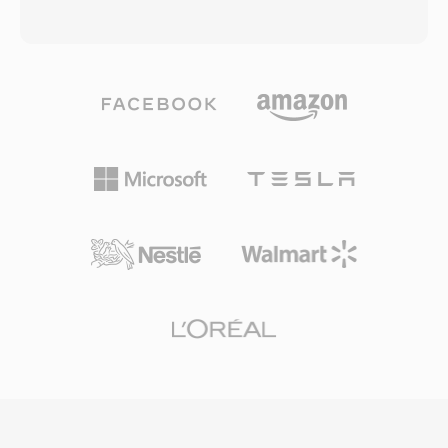
kHz&#039;den 96 kHz&#039;e kadar
kod modülasyonu (LPCM) olarak — örnekleme
örnekleme hızlarını ve 48 kanala kadar desteği
hızı, bit derinliği ve kanal sayısını tanımlayan üst
sayesinde sesli aramalardan surround sese her
verilerle birlikte depolar. Bu doğrudan yapı,
şeye uygundur. Üçüncü olarak, Apple ve diğer
WAV&#039;ı Windows üzerinde sıkıştırılmamış
firmaların geniş endüstriyel benimsemesi,
ses için fiili standart ve mevcut neredeyse tüm
neredeyse tüm modern cihaz, tarayıcı ve
işletim sistemleri, ses editörleri ve medya
medya oynatıcının AAC içeriğini ek eklenti
oynatıcılar genelinde evrensel olarak kabul
gerektirmeden yerel olarak işlemesini sağlar.
gören bir değişim formatı yapmıştır. CD
kalitesinde WAV dosyaları 44,1 kHz
stereo&#039;da 16 bit örnekler kullanırken,
profesyonel iş akışları düzenli olarak 192
kHz&#039;e kadar hızlarda 24 bit veya 32 bit
kayan nokta örnekleri kullanır. Büyük avantajı
sıfır kayıplı doğruluktur: standart WAV sıkıştırma
uygulamadığından, depolanan veri orijinal
kaydın tam dijital bir temsilidir ve bu özellik onu