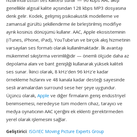
hızlarında üstün ses kalitesi sunar — 96 kbps AAC akışı
genellikle algısal kalite açısından 128 kbps MP3 dosyasına
denk gelir. Kodek, gelişmiş psikoakustik modelleme ve
zamansal gürültü şekillendirme ile birleştirilmiş modifiye
ayrık kosinüs dönüşümü kullanır. AAC, Apple ekosisteminin
(iTunes, iPhone, iPad), YouTube'un ve birçok akış hizmetinin
varsayılan ses formatı olarak kullanılmaktadır. İlk avantajı
mükemmel sıkıştırma verimliliğidir — önemli ölçüde daha az
depolama alanı ve bant genişliği kullanarak yüksek kaliteli
ses sunar. İkinci olarak, 8 kHz'den 96 kHz'e kadar
örnekleme hızlarını ve 48 kanala kadar desteği sayesinde
sesli aramalardan surround sese her şeye uygundur.
Üçüncü olarak,
Apple
ve diğer firmaların geniş endüstriyel
benimsemesi, neredeyse tüm modern cihaz, tarayıcı ve
medya oynatıcının AAC içeriğini ek eklenti gerektirmeden
yerel olarak işlemesini sağlar.
Geliştirici
:
ISO/IEC Moving Picture Experts Group