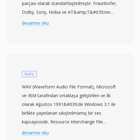
parçası olarak standartlaştırılmıştır. Fraunhofer,
Dolby, Sony, Nokia ve AT&amp;T&#039;nın
ortak çalışmasıyla tasarlanan AAC, eşdeğer
devamını oku
veya daha düşük bit hızlarında üstün ses kalitesi
sunar — 96 kbps AAC akışı genellikle algısal
kalite açısından 128 kbps MP3 dosyasına denk
gelir. Kodek, gelişmiş psikoakustik modelleme
ve zamansal gürültü şekillendirme ile
birleştirilmiş modifiye ayrık kosinüs dönüşümü
WAV
kullanır. AAC, Apple ekosisteminin (iTunes,
WAV (Waveform Audio File Format), Microsoft
iPhone, iPad), YouTube&#039;un ve birçok akış
ve IBM tarafından ortaklaşa geliştirilen ve i̇lk
hizmetinin varsayılan ses formatı olarak
olarak Ağustos 1991&#039;de Windows 3.1 ile
kullanılmaktadır. İlk avantajı mükemmel
birlikte yayınlanan sıkıştırılmamış bir ses
sıkıştırma verimliliğidir — önemli ölçüde daha
kapsayıcısıdır. Resource Interchange File
az depolama alanı ve bant genişliği kullanarak
Format (RIFF) üzerine inşa edilen WAV, ses
devamını oku
yüksek kaliteli ses sunar. İkinci olarak, 8
verilerini — en yaygın olarak doğrusal darbe-