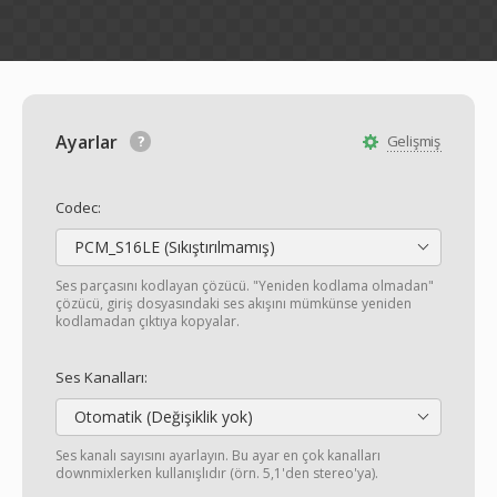
Ayarlar
Gelişmiş
Codec:
PCM_S16LE (Sıkıştırılmamış)
Ses parçasını kodlayan çözücü. "Yeniden kodlama olmadan"
çözücü, giriş dosyasındaki ses akışını mümkünse yeniden
kodlamadan çıktıya kopyalar.
Ses Kanalları:
Otomatik (Değişiklik yok)
Ses kanalı sayısını ayarlayın. Bu ayar en çok kanalları
downmixlerken kullanışlıdır (örn. 5,1'den stereo'ya).