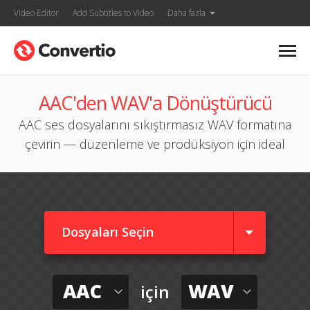
Video Editor
Add Subtitles to Video
Daha fazla
AAC'den WAV'a Dönüştürücü
AAC ses dosyalarını sıkıştırmasız WAV formatına
çevirin — düzenleme ve prodüksiyon için ideal
Dosyaları Seçin
AAC
WAV
için