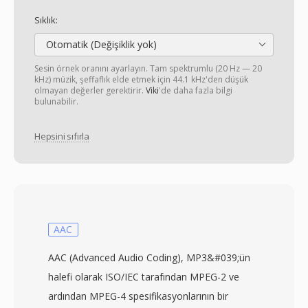
Sıklık:
Otomatik (Değişiklik yok)
Sesin örnek oranını ayarlayın. Tam spektrumlu (20 Hz — 20
kHz) müzik, şeffaflık elde etmek için 44.1 kHz'den düşük
olmayan değerler gerektirir.
Viki
'de daha fazla bilgi
bulunabilir.
Hepsini sıfırla
AAC
AAC (Advanced Audio Coding), MP3&#039;ün
halefi olarak ISO/IEC tarafından MPEG-2 ve
ardından MPEG-4 spesifikasyonlarının bir