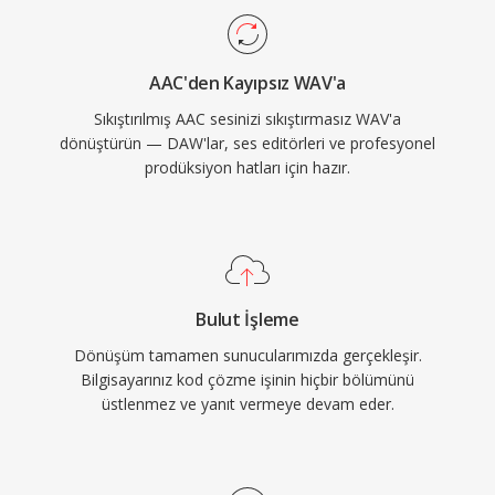
mastering ve arşivleme için tercih edilen
seçenek yapar. WAV ayrıca INFO ve BWF
AAC'den Kayıpsız WAV'a
yığınları aracılığıyla gömülü üst verileri
Sıkıştırılmış AAC sesinizi sıkıştırmasız WAV'a
destekleyerek zaman damgaları ve prodüksiyon
dönüştürün — DAW'lar, ses editörleri ve profesyonel
notlarına olanak tanır. Temel ödünleşim dosya
prodüksiyon hatları için hazır.
boyutudur — bir dakikalık CD kalitesinde stereo
yaklaşık 10 MB yer kaplar — ve 32 bit RIFF
yapısı 4 GB sınırı getirirken RF64 bu tavanı
kaldırmaktadır.
Bulut İşleme
Dönüşüm tamamen sunucularımızda gerçekleşir.
Bilgisayarınız kod çözme işinin hiçbir bölümünü
üstlenmez ve yanıt vermeye devam eder.