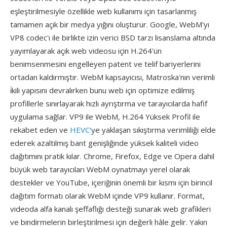
eşleştirilmesiyle özellikle web kullanımı için tasarlanmış
tamamen açık bir medya yığını oluşturur. Google, WebM'yı
VP8 codec'ı ile birlikte izin verici BSD tarzı lisanslama altında
yayımlayarak açık web videosu için H.264'ün
benimsenmesini engelleyen patent ve telif bariyerlerini
ortadan kaldırmıştır. WebM kapsayıcısı, Matroska'nın verimli
i̇kili yapısını devralırken bunu web için optimize edilmiş
profillerle sınırlayarak hızlı ayrıştırma ve tarayıcılarda hafif
uygulama sağlar. VP9 ile WebM, H.264 Yüksek Profil ile
rekabet eden ve
HEVC
'ye yaklaşan sıkıştırma verimliliği elde
ederek azaltılmış bant genişliğinde yüksek kaliteli video
dağıtımını pratik kılar. Chrome, Firefox, Edge ve Opera dahil
büyük web tarayıcıları WebM oynatmayı yerel olarak
destekler ve YouTube, içeriğinin önemli bir kısmı için birincil
dağıtım formatı olarak WebM içinde VP9 kullanır. Format,
videoda alfa kanalı şeffaflığı desteği sunarak web grafikleri
ve bindirmelerin birleştirilmesi için değerli hâle gelir. Yakın