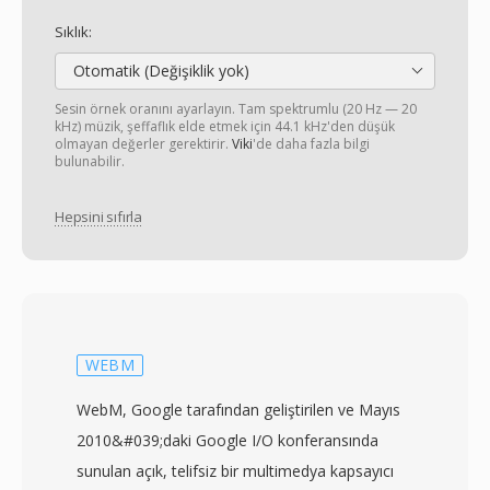
Sıklık:
Otomatik (Değişiklik yok)
Sesin örnek oranını ayarlayın. Tam spektrumlu (20 Hz — 20
kHz) müzik, şeffaflık elde etmek için 44.1 kHz'den düşük
olmayan değerler gerektirir.
Viki
'de daha fazla bilgi
bulunabilir.
Hepsini sıfırla
WEBM
WebM, Google tarafından geliştirilen ve Mayıs
2010&#039;daki Google I/O konferansında
sunulan açık, telifsiz bir multimedya kapsayıcı