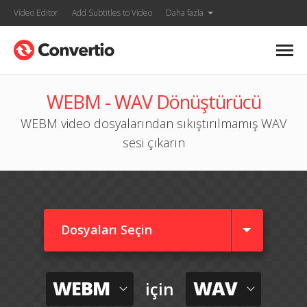
Video Editor
Add Subtitles to Video
Daha fazla
WEBM - WAV Dönüştürücü
WEBM video dosyalarından sıkıştırılmamış WAV
sesi çıkarın
Dosyaları Seçin
WEBM
WAV
için