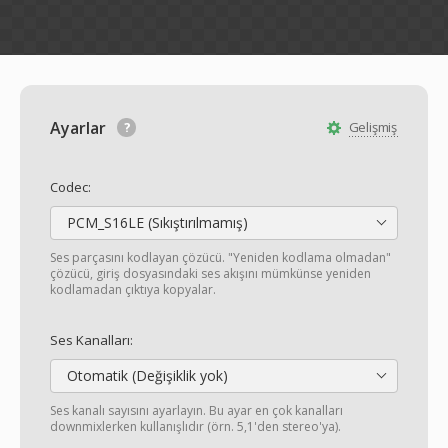
Ayarlar
Gelişmiş
Codec:
PCM_S16LE (Sıkıştırılmamış)
Ses parçasını kodlayan çözücü. "Yeniden kodlama olmadan"
çözücü, giriş dosyasındaki ses akışını mümkünse yeniden
kodlamadan çıktıya kopyalar.
Ses Kanalları:
Otomatik (Değişiklik yok)
Ses kanalı sayısını ayarlayın. Bu ayar en çok kanalları
downmixlerken kullanışlıdır (örn. 5,1'den stereo'ya).