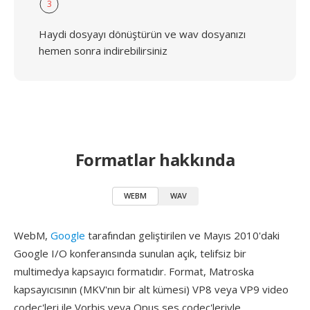
3
Haydi dosyayı dönüştürün ve wav dosyanızı
hemen sonra indirebilirsiniz
Formatlar hakkında
WEBM
WAV
WebM,
Google
tarafından geliştirilen ve Mayıs 2010'daki
Google I/O konferansında sunulan açık, telifsiz bir
multimedya kapsayıcı formatıdır. Format, Matroska
kapsayıcısının (MKV'nın bir alt kümesi) VP8 veya VP9 video
codec'leri ile Vorbis veya Opus ses codec'leriyle