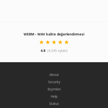
WEBM - WAV kalite değerlendirmesi
4.8
(4,345 oyları)
About
Security
Biçimleri
Help
Status