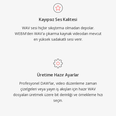
yapmaktadır.
mastering ve arşivleme için tercih edilen
seçenek yapar. WAV ayrıca INFO ve BWF
Kayıpsız Ses Kalitesi
yığınları aracılığıyla gömülü üst verileri
WAV sesi hiçbir sıkıştırma olmadan depolar.
destekleyerek zaman damgaları ve prodüksiyon
WEBM'den WAV'a çıkarma kaynak videodan mevcut
notlarına olanak tanır. Temel ödünleşim dosya
en yüksek sadakatli sesi verir.
boyutudur — bir dakikalık CD kalitesinde stereo
yaklaşık 10 MB yer kaplar — ve 32 bit RIFF
yapısı 4 GB sınırı getirirken RF64 bu tavanı
kaldırmaktadır.
Üretime Hazır Ayarlar
Profesyonel DAW'lar, video düzenleme zaman
çizelgeleri veya yayın iş akışları için hazır WAV
dosyaları üretmek üzere bit derinliği ve örnekleme hızı
seçin.