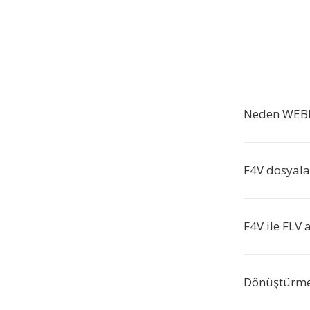
Neden WEBM
F4V dosyalar
F4V ile FLV 
Dönüştürme 