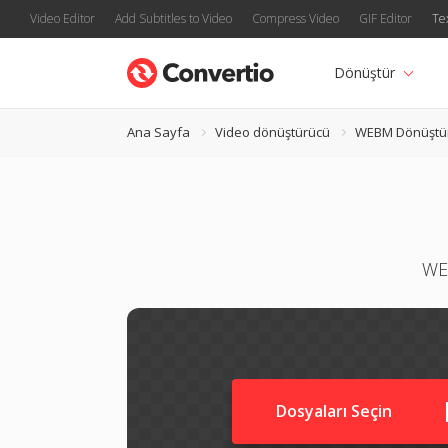
Video Editor
Add Subtitles to Video
Compress Video
GIF Editor
Te
Dönüştür
Ana Sayfa
Video dönüştürücü
WEBM Dönüştü
WE
Dosyaları Seçin