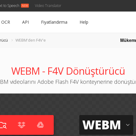
xt to Speech
Video Translator
OCR
API
Fiyatlandırma
Help
Mükem
rücü
WEBM'den F4V'e
WEBM - F4V Dönüştürücü
BM videolarını Adobe Flash F4V konteynerine dönüştü
WEBM