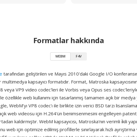
Formatlar hakkında
WEBM
F4V
e
tarafından geliştirilen ve Mayıs 2010'daki Google I/O konferans
 bir multimedya kapsayıcı formatıdır. Format, Matroska kapsayıcısını
P8 veya VP9 video codec'leri ile Vorbis veya Opus ses codec'leriyl
yle özellikle web kullanımı için tasarlanmış tamamen açık bir medya y
gle, WebM'yı VP8 codec'ı ile birlikte izin verici BSD tarzı lisanslama
açık web videosu için H.264'ün benimsenmesini engelleyen patent 
rtadan kaldırmıştır. WebM kapsayıcısı, Matroska'nın verimli i̇kili yapı
nu web için optimize edilmiş profillerle sınırlayarak hızlı ayrıştırma