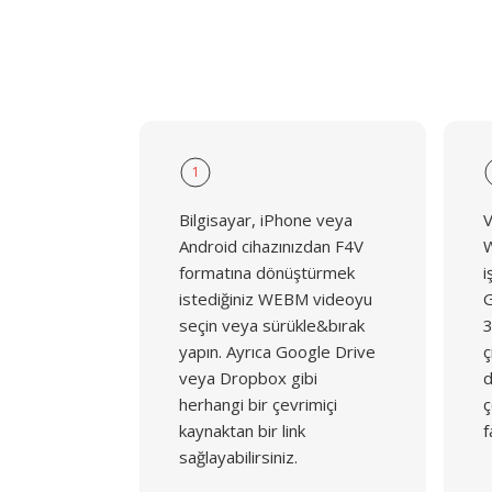
1
Bilgisayar, iPhone veya
V
Android cihazınızdan F4V
W
formatına dönüştürmek
i
istediğiniz WEBM videoyu
G
seçin veya sürükle&bırak
3
yapın. Ayrıca Google Drive
ç
veya Dropbox gibi
d
herhangi bir çevrimiçi
ç
kaynaktan bir link
f
sağlayabilirsiniz.