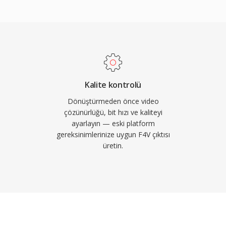
 taşı yapmaktadır.
ediği bir dönemde web
i karşılamak üzere yapılan
arında F4V, Flash tabanlı
natıcılar aracılığıyla
ük bölümünü
dirme hem de dinamik
Kalite kontrolü
ılarına esnek dağıtım
Dönüştürmeden önce video
ash Player&#039;ın
çözünürlüğü, bit hızı ve kaliteyi
ayarlayın — eski platform
 azaltmış olsa da, MP4
gereksinimlerinize uygun F4V çıktısı
larına modern araçlarla
üretin.