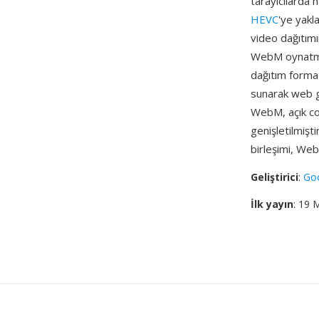
tarayıcılarda 
HEVC
'ye yakl
video dağıtımı
WebM oynatmayı
dağıtım format
sunarak web gr
WebM, açık co
genişletilmişti
birleşimi, Web
Geliştirici
:
Go
İlk yayın
: 19 