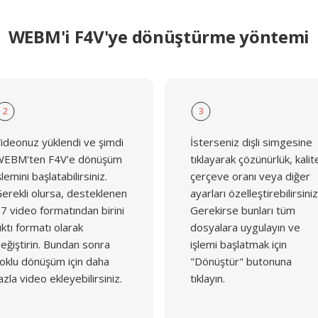
WEBM'i F4V'ye dönüştürme yöntemi
2
3
ideonuz yüklendi ve şimdi
İsterseniz dişli simgesine
EBM'ten F4V'e dönüşüm
tıklayarak çözünürlük, kalit
şlemini başlatabilirsiniz.
çerçeve oranı veya diğer
erekli olursa, desteklenen
ayarları özelleştirebilirsiniz
7 video formatından birini
Gerekirse bunları tüm
ıktı formatı olarak
dosyalara uygulayın ve
eğiştirin. Bundan sonra
işlemi başlatmak için
oklu dönüşüm için daha
"Dönüştür" butonuna
azla video ekleyebilirsiniz.
tıklayın.