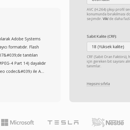
4&#039;ün
bariyerlerini ortadan
AVC (H.264) çıkışı profil s
konumunda bırakılması do
39;nın verimli i̇kili
seçimdir.
Viki
'de daha fazla
edilmiş profillerle
a hafif uygulama sağlar.
Sabit Kalite (CRF):
i olarak Adobe Systems
abet eden ve
18 (Yüksek kalite)
yıcı formatıdır. Flash
ği elde ederek azaltılmış
007&#039;de tanıtılan
CRF (Sabit Oran Faktörü), h
ımını pratik kılar.
için gereken bit sayısını a
PEG-4 Part 14) dayalıdır
ük web tarayıcıları WebM
tanımlar.
deo codec&#039;ı ile AAC
e, içeriğinin önemli bir
lli bir kapsayıcı yapısı
ebM içinde VP9 kullanır.
Hepsini sıfırla
 F4V, standartlaştırılmış
eği sunarak web grafikleri
seyerek diğer medya
i hâle gelir. Yakın zamanda
alışabilirlik sağlar.
imine devam ederek AV1
k kanallı AAC ses ve
ıkıştırma, sıfır lisans
tin gibi gelişmiş
irleşimi, WebM&#039;yı
ısının bu yeni