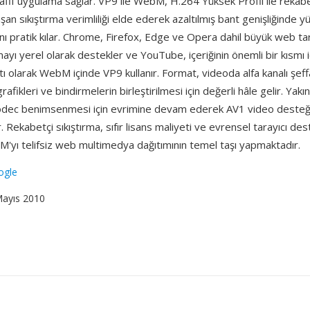
hafif uygulama sağlar. VP9 ile WebM, H.264 Yüksek Profil ile reka
aşan sıkıştırma verimliliği elde ederek azaltılmış bant genişliğinde yü
nı pratik kılar. Chrome, Firefox, Edge ve Opera dahil büyük web tara
 yerel olarak destekler ve YouTube, içeriğinin önemli bir kısmı içi
ı olarak WebM içinde VP9 kullanır. Format, videoda alfa kanalı şeffa
afikleri ve bindirmelerin birleştirilmesi için değerli hâle gelir. Ya
dec benimsenmesi için evrimine devam ederek AV1 video desteğ
r. Rekabetçi sıkıştırma, sıfır lisans maliyeti ve evrensel tarayıcı des
M'yı telifsiz web multimedya dağıtımının temel taşı yapmaktadır.
ogle
Mayıs 2010