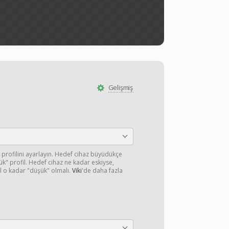
Gelişmiş
 profilini ayarlayın. Hedef cihaz büyüdükçe
" profil. Hedef cihaz ne kadar eskiyse,
l o kadar "düşük" olmalı.
Viki
'de daha fazla