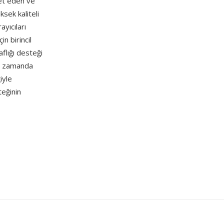
bet eden ve
ksek kaliteli
yıcıları
n birincil
flığı desteği
kın zamanda
iyle
teğinin