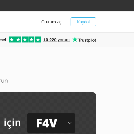
Oturum aç
Kaydol
mel
10,220
yorum
rün
F4V
için