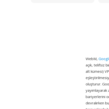
WebM,
Googl
açık, telifsiz
alt kümesi) V
eşleştirilmesi
oluşturur. Goo
yayımlayarak 
bariyerlerini o
devralırken bu