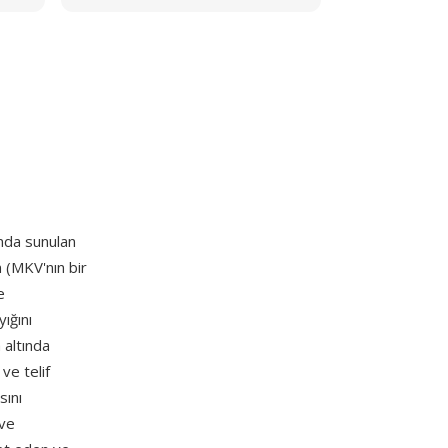
ında sunulan
n (MKV'nın bir
e
ığını
 altında
ve telif
sını
 ve