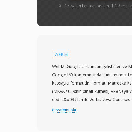
Dosyaları buraya bırakın. 1 GB ma
WEBM
WebM, Google tarafından geliştirilen ve 
Google I/O konferansında sunulan açık, tel
kapsayıcı formatıdır. Format, Matroska ka
(MKV&#039;nın bir alt kümesi) VP8 veya 
codec&#039;leri ile Vorbis veya Opus ses
eşleştirilmesiyle özellikle web kullanımı 
devamını oku
açık bir medya yığını oluşturur. Google,
codec&#039;ı ile birlikte izin verici BSD ta