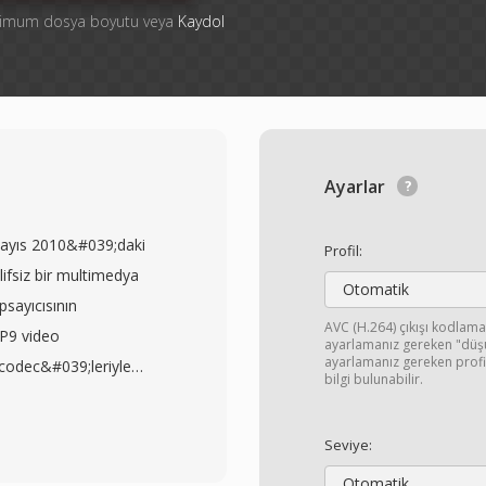
ksimum dosya boyutu veya
Kaydol
Ayarlar
Mayıs 2010&#039;daki
Profil:
ifsiz bir multimedya
Otomatik
psayıcısının
AVC (H.264) çıkışı kodlama
VP9 video
ayarlamanız gereken "düşük
ayarlamanız gereken profi
 codec&#039;leriyle
bilgi bulunabilir.
için tasarlanmış tamamen
 WebM&#039;yı VP8
Seviye:
rzı lisanslama altında
Otomatik