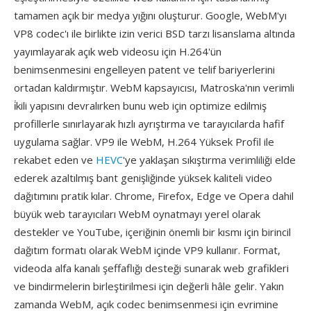
tamamen açık bir medya yığını oluşturur. Google, WebM'yı
VP8 codec'ı ile birlikte izin verici BSD tarzı lisanslama altında
yayımlayarak açık web videosu için H.264'ün
benimsenmesini engelleyen patent ve telif bariyerlerini
ortadan kaldırmıştır. WebM kapsayıcısı, Matroska'nın verimli
i̇kili yapısını devralırken bunu web için optimize edilmiş
profillerle sınırlayarak hızlı ayrıştırma ve tarayıcılarda hafif
uygulama sağlar. VP9 ile WebM, H.264 Yüksek Profil ile
rekabet eden ve
HEVC
'ye yaklaşan sıkıştırma verimliliği elde
ederek azaltılmış bant genişliğinde yüksek kaliteli video
dağıtımını pratik kılar. Chrome, Firefox, Edge ve Opera dahil
büyük web tarayıcıları WebM oynatmayı yerel olarak
destekler ve YouTube, içeriğinin önemli bir kısmı için birincil
dağıtım formatı olarak WebM içinde VP9 kullanır. Format,
videoda alfa kanalı şeffaflığı desteği sunarak web grafikleri
ve bindirmelerin birleştirilmesi için değerli hâle gelir. Yakın
zamanda WebM, açık codec benimsenmesi için evrimine