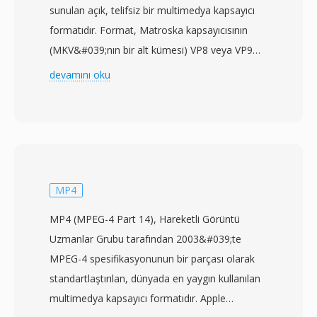
sunulan açık, telifsiz bir multimedya kapsayıcı
formatıdır. Format, Matroska kapsayıcısının
(MKV&#039;nın bir alt kümesi) VP8 veya VP9
video codec&#039;leri ile Vorbis veya Opus ses
devamını oku
codec&#039;leriyle eşleştirilmesiyle özellikle
web kullanımı için tasarlanmış tamamen açık bir
medya yığını oluşturur. Google, WebM&#039;yı
VP8 codec&#039;ı ile birlikte izin verici BSD
tarzı lisanslama altında yayımlayarak açık web
videosu için H.264&#039;ün benimsenmesini
MP4
engelleyen patent ve telif bariyerlerini ortadan
MP4 (MPEG-4 Part 14), Hareketli Görüntü
kaldırmıştır. WebM kapsayıcısı,
Uzmanlar Grubu tarafından 2003&#039;te
Matroska&#039;nın verimli i̇kili yapısını
MPEG-4 spesifikasyonunun bir parçası olarak
devralırken bunu web için optimize edilmiş
standartlaştırılan, dünyada en yaygın kullanılan
profillerle sınırlayarak hızlı ayrıştırma ve
multimedya kapsayıcı formatıdır. Apple
tarayıcılarda hafif uygulama sağlar. VP9 ile