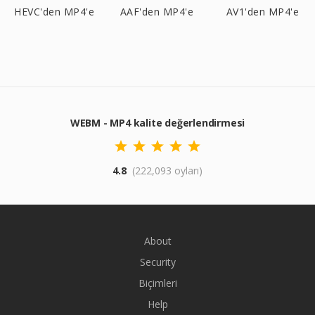
HEVC'den MP4'e
AAF'den MP4'e
AV1'den MP4'e
WEBM - MP4 kalite değerlendirmesi
4.8
(222,093 oyları)
About
Security
Biçimleri
Help