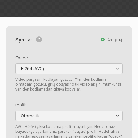
Ayarlar
Gelişmiş
Codec:
H.264 (AVC)
Video parçasını kodlayan çözücü. "Yeniden kodlama
olmadan" çözücü, giriş dosyasındaki video akışını mümkünse
yeniden kodlamadan çıktıya kopyalar.
Profil:
Otomatik
AVC (H.264) çıkışı kodlama profilini ayarlayın. Hedef cihaz
büyüdükçe ayarlamanız gereken "düşük" profil. Hedef cihaz
ne kadar eskiyse, ayarlamanız gereken profil o kadar "düşük"