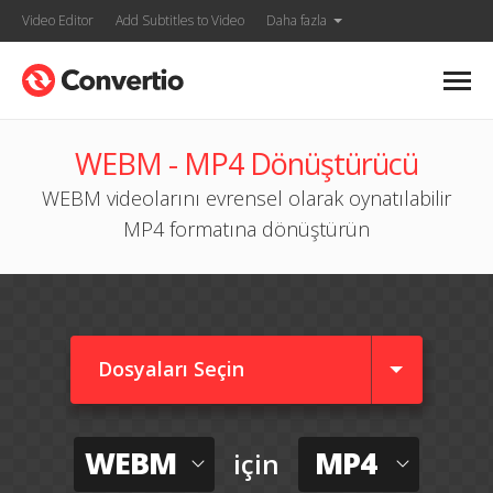
Video Editor
Add Subtitles to Video
Daha fazla
WEBM - MP4 Dönüştürücü
WEBM videolarını evrensel olarak oynatılabilir
MP4 formatına dönüştürün
Dosyaları Seçin
WEBM
MP4
için