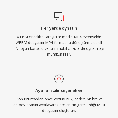
medya kütüphaneleri için varsayılan tercih
telifsiz web multimedya dağıtımının temel taşı
haline getirmiştir. MP4 içinde H.264 ile HTML5
yapmaktadır.
video, her büyük web tarayıcısı tarafından
desteklenerek web video dağıtımı için evrensel
Her yerde oynatın
temel standart oluşturmuştur. Taşıdığı modern
WEBM öncelikle tarayıcılar içindir; MP4 evrenseldir.
codec&#039;lerin sıkıştırma yetenekleriyle
WEBM dosyasını MP4 formatına dönüştürmek akıllı
birleşen verimli paketleme yapısı, bant genişliği
TV, oyun konsolu ve tüm mobil cihazlarda oynatmayı
kısıtlı ağlar ve depolama alanı sınırlı cihazlarda
mümkün kılar.
pratik dosya boyutlarında yüksek kaliteli video
dağıtımını mümkün kılar.
Ayarlanabilir seçenekler
Dönüştürmeden önce çözünürlük, codec, bit hızı ve
en-boy oranını ayarlayarak projenizin gerektirdiği MP4
dosyasını oluşturun.