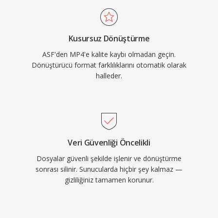
haline getirmiştir. MP4 içinde H.264 ile HTML5
video, her büyük web tarayıcısı tarafından
desteklenerek web video dağıtımı için evrensel
Kusursuz Dönüştürme
temel standart oluşturmuştur. Taşıdığı modern
ASF'den MP4'e kalite kaybı olmadan geçin.
codec&#039;lerin sıkıştırma yetenekleriyle
Dönüştürücü format farklılıklarını otomatik olarak
birleşen verimli paketleme yapısı, bant genişliği
halleder.
kısıtlı ağlar ve depolama alanı sınırlı cihazlarda
pratik dosya boyutlarında yüksek kaliteli video
dağıtımını mümkün kılar.
Veri Güvenliği Öncelikli
Dosyalar güvenli şekilde işlenir ve dönüştürme
sonrası silinir. Sunucularda hiçbir şey kalmaz —
gizliliğiniz tamamen korunur.