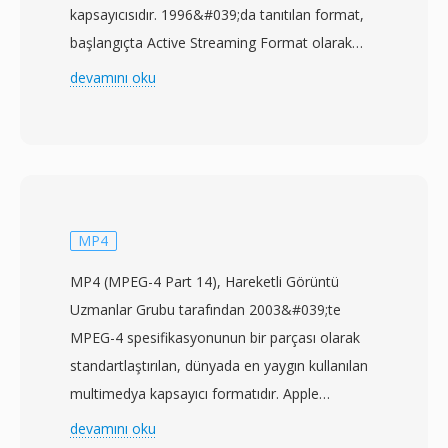
kapsayıcısıdır. 1996&#039;da tanıtılan format,
başlangıçta Active Streaming Format olarak
adlandırılmış, ardından Advanced Streaming
devamını oku
Format adını almış ve nihayetinde günümüzdeki
ismini almıştır. ASF, Windows Media Audio
(WMA) ve Windows Media Video (WMV)
içerikleri için temel kapsayıcı görevi görse de,
herhangi bir codec&#039;ten gelen verileri
barındırabilir. Format, ağ dağıtımı göz önünde
MP4
bulundurularak tasarlanmış olup i̇leri hata
MP4 (MPEG-4 Part 14), Hareketli Görüntü
düzeltme, ölçeklenebilir bit hızı desteği ve
Uzmanlar Grubu tarafından 2003&#039;te
dosyanın tamamını indirmeden akış içinde
MPEG-4 spesifikasyonunun bir parçası olarak
arama yapabilme gibi özellikleri bünyesinde
standartlaştırılan, dünyada en yaygın kullanılan
barındırır. ASF dosyaları; meta veri içeren bir
multimedya kapsayıcı formatıdır. Apple
başlık nesnesi, gerçek medya içeriğini barındıran
QuickTime kapsayıcısından evrilen ISO temel
devamını oku
bir veri nesnesi ve verimli rastgele erişim