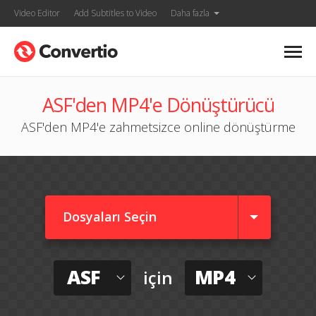
Video Editor
Add Subtitles to Video
Daha fazla
ASF'den MP4'e Dönüştürücü
ASF'den MP4'e zahmetsizce online dönüştürme
Dosyaları Seçin
ASF
MP4
için