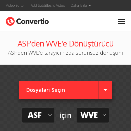
Video Editor
Add Subtitles to Video
Daha fazla
ASF'den WVE'e Dönüştürücü
ASF'den WVE'e tarayıcınızda sorunsuz dönüşüm
Dosyaları Seçin
ASF
WVE
için