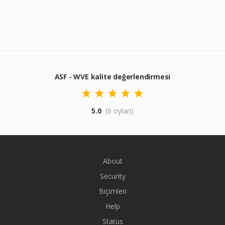
ASF - WVE kalite değerlendirmesi
5.0
(6 oyları)
About
Security
Biçimleri
Help
Status