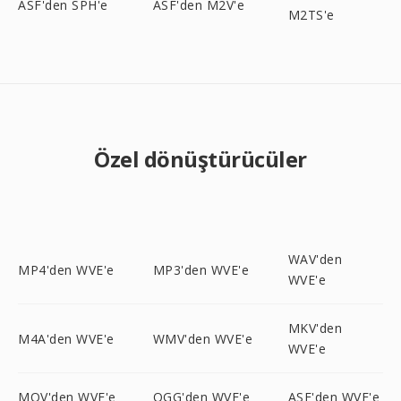
ASF'den SPH'e
ASF'den M2V'e
M2TS'e
Özel dönüştürücüler
WAV'den
MP4'den WVE'e
MP3'den WVE'e
WVE'e
MKV'den
M4A'den WVE'e
WMV'den WVE'e
WVE'e
MOV'den WVE'e
OGG'den WVE'e
ASF'den WVE'e