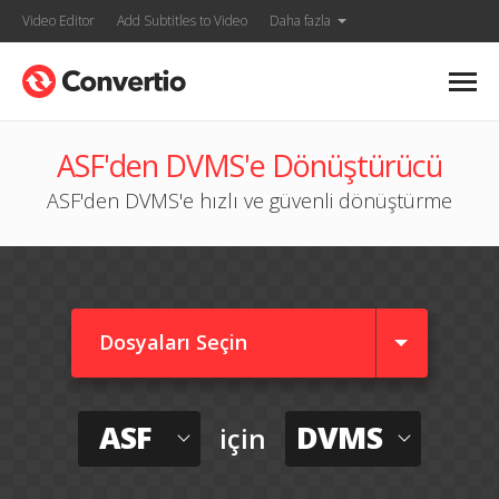
Video Editor
Add Subtitles to Video
Daha fazla
ASF'den DVMS'e Dönüştürücü
ASF'den DVMS'e hızlı ve güvenli dönüştürme
Dosyaları Seçin
ASF
DVMS
için