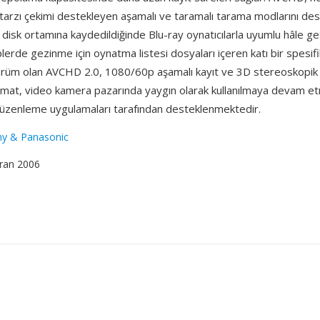
arzı çekimi destekleyen aşamalı ve taramalı tarama modlarını dest
 disk ortamına kaydedildiğinde Blu-ray oynatıcılarla uyumlu hâle ge
plerde gezinme için oynatma listesi dosyaları içeren katı bir spesif
 sürüm olan AVCHD 2.0, 1080/60p aşamalı kayıt ve 3D stereoskopik
ormat, video kamera pazarında yaygın olarak kullanılmaya devam e
üzenleme uygulamaları tarafından desteklenmektedir.
ny & Panasonic
iran 2006