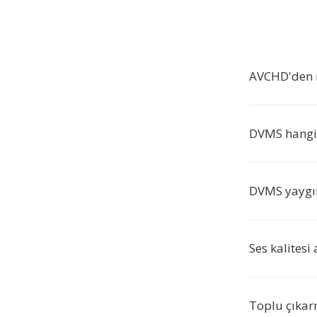
AVCHD'den n
DVMS hangi y
DVMS yaygın
Ses kalitesi 
Toplu çıkar