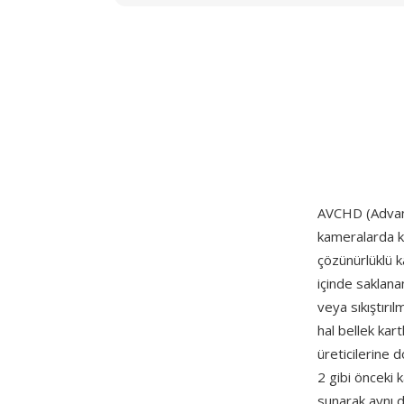
AVCHD (Advanc
kameralarda k
çözünürlüklü k
içinde saklan
veya sıkıştırı
hal bellek kart
üreticilerine 
2 gibi önceki 
sunarak aynı 