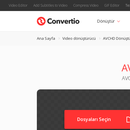
Video Editor
Add Subtitles to Video
Compress Video
GIF Editor
Te
Dönüştür
Ana Sayfa
Video dönüştürücü
AVCHD Dönüşt
A
AVC
Dosyaları Seçin