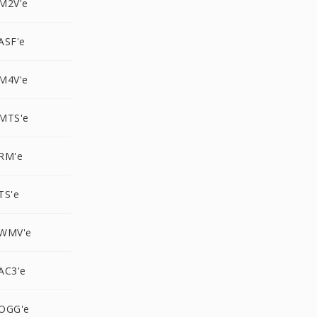
M2V'e
ASF'e
M4V'e
MTS'e
RM'e
TS'e
 WMV'e
AC3'e
OGG'e