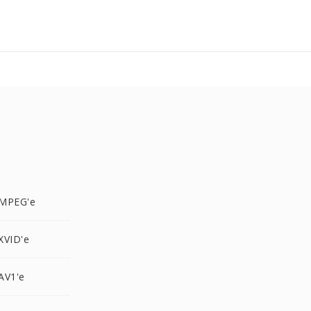
MPEG'e
XVID'e
AV1'e