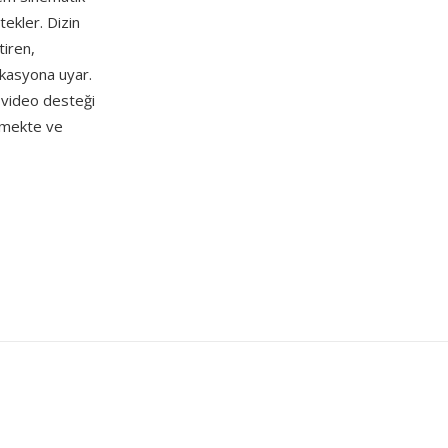
ekler. Dizin
tiren,
ikasyona uyar.
 video desteği
tmekte ve