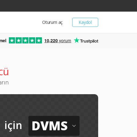
Oturum aç
Kaydol
mel
10,220
yorum
cü
arın
DVMS
için