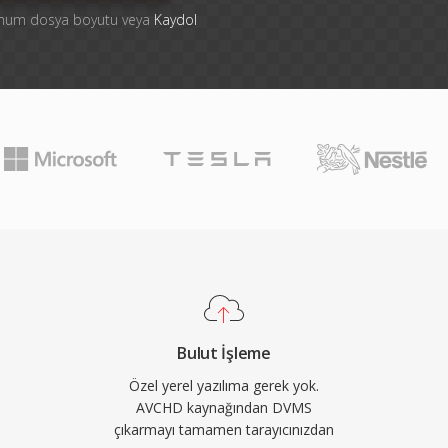
simum dosya boyutu veya
Kaydol
Bulut İşleme
Özel yerel yazılıma gerek yok.
AVCHD kaynağından DVMS
çıkarmayı tamamen tarayıcınızdan