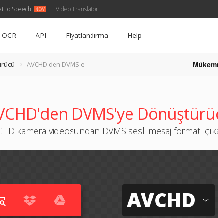
xt to Speech
Video Translator
OCR
API
Fiyatlandırma
Help
Mükem
ürücü
AVCHD'den DVMS'e
VCHD'den DVMS'ye Dönüştürü
HD kamera videosundan DVMS sesli mesaj formatı çık
AVCHD