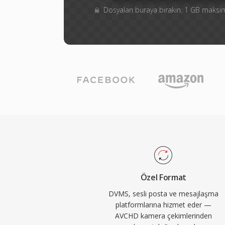
Dosyaları buraya bırakın. 1 GB mak
Özel Format
DVMS, sesli posta ve mesajlaşma
platformlarına hizmet eder —
AVCHD kamera çekimlerinden