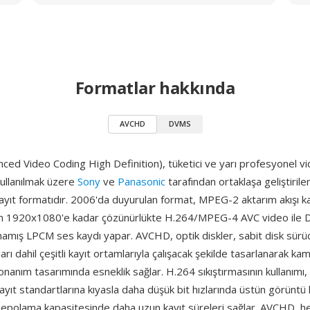
Formatlar hakkında
AVCHD
DVMS
ed Video Coding High Definition), tüketici ve yarı profesyonel v
ullanılmak üzere
Sony
ve
Panasonic
tarafından ortaklaşa geliştirile
ayıt formatıdır. 2006'da duyurulan format, MPEG-2 aktarım akışı ka
an 1920x1080'e kadar çözünürlükte H.264/MPEG-4 AVC video ile D
lmamış LPCM ses kaydı yapar. AVCHD, optik diskler, sabit disk sürüc
ları dahil çeşitli kayıt ortamlarıyla çalışacak şekilde tasarlanarak ka
donanım tasarımında esneklik sağlar. H.264 sıkıştırmasının kullanım
kayıt standartlarına kıyasla daha düşük bit hızlarında üstün görüntü k
depolama kapasitesinde daha uzun kayıt süreleri sağlar. AVCHD, 