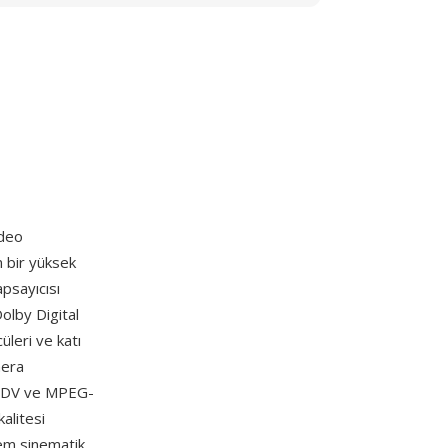
ideo
n bir yüksek
psayıcısı
olby Digital
üleri ve katı
mera
ı, DV ve MPEG-
alitesi
hem sinematik