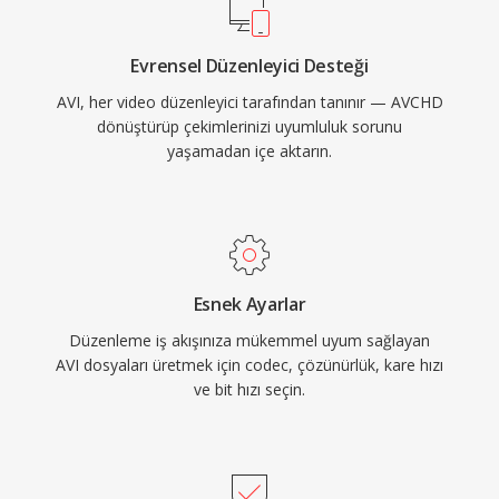
uygulamalardaki 2 GB dosya boyutu sınırı ve
değişken kare hızları veya gelişmiş altyazı
Evrensel Düzenleyici Desteği
formatları için yerel destek eksikliği gibi
AVI, her video düzenleyici tarafından tanınır — AVCHD
kısıtlamaları vardır. OpenDML uzantıları (AVI
dönüştürüp çekimlerinizi uyumluluk sorunu
2.0) bu boyut sınırlamasını ortadan kaldırmıştır.
yaşamadan içe aktarın.
Onlarca yıllık olmasına rağmen AVI, en evrensel
şekilde tanınan multimedya formatlarından biri
olmaya devam etmekte ve tüm büyük işletim
sistemlerinde medya oynatıcılar ve düzenleme
araçları tarafından yaygın biçimde
Esnek Ayarlar
desteklenmektedir.
Düzenleme iş akışınıza mükemmel uyum sağlayan
AVI dosyaları üretmek için codec, çözünürlük, kare hızı
ve bit hızı seçin.