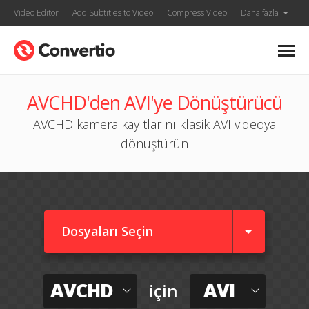
Video Editor
Add Subtitles to Video
Compress Video
Daha fazla
AVCHD'den AVI'ye Dönüştürücü
AVCHD kamera kayıtlarını klasik AVI videoya
dönüştürün
Dosyaları Seçin
AVCHD
AVI
için