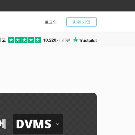
로그인
회원 가입
최고
10,220
개 리뷰
DVMS
에