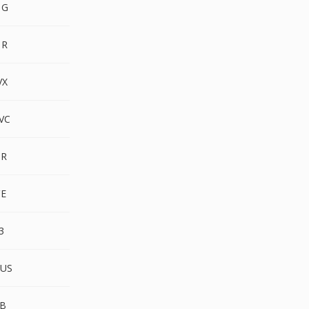
PG
MR
VX
VC
4R
E
3
US
B