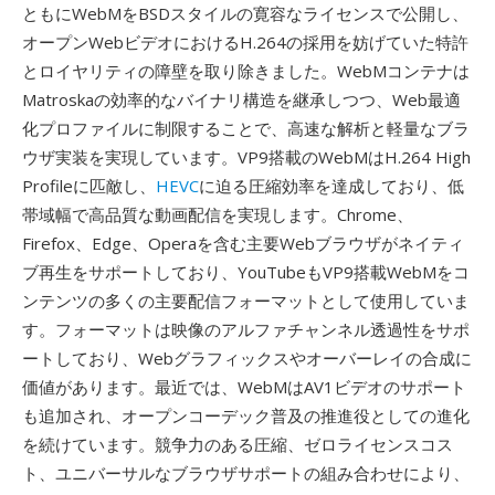
ともにWebMをBSDスタイルの寛容なライセンスで公開し、
オープンWebビデオにおけるH.264の採用を妨げていた特許
とロイヤリティの障壁を取り除きました。WebMコンテナは
Matroskaの効率的なバイナリ構造を継承しつつ、Web最適
化プロファイルに制限することで、高速な解析と軽量なブラ
ウザ実装を実現しています。VP9搭載のWebMはH.264 High
Profileに匹敵し、
HEVC
に迫る圧縮効率を達成しており、低
帯域幅で高品質な動画配信を実現します。Chrome、
Firefox、Edge、Operaを含む主要Webブラウザがネイティ
ブ再生をサポートしており、YouTubeもVP9搭載WebMをコ
ンテンツの多くの主要配信フォーマットとして使用していま
す。フォーマットは映像のアルファチャンネル透過性をサポ
ートしており、Webグラフィックスやオーバーレイの合成に
価値があります。最近では、WebMはAV1ビデオのサポート
も追加され、オープンコーデック普及の推進役としての進化
を続けています。競争力のある圧縮、ゼロライセンスコス
ト、ユニバーサルなブラウザサポートの組み合わせにより、