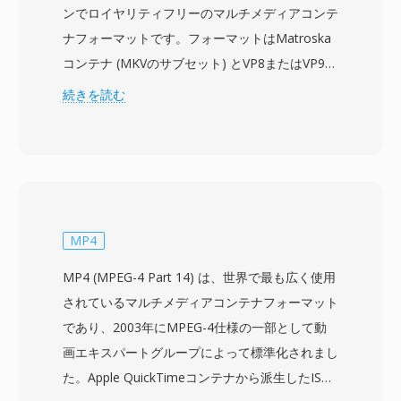
ンでロイヤリティフリーのマルチメディアコンテ
ナフォーマットです。フォーマットはMatroska
コンテナ (MKVのサブセット) とVP8またはVP9ビ
デオコーデック、VorbisまたはOpusオーディオ
続きを読む
コーデックを組み合わせ、Web専用に設計され
た完全にオープンなメディアスタックを構築して
います。GoogleはVP8コーデックとともに
WebMをBSDスタイルの寛容なライセンスで公
開し、オープンWebビデオにおけるH.264の採用
を妨げていた特許とロイヤリティの障壁を取り除
MP4
きました。WebMコンテナはMatroskaの効率的
MP4 (MPEG-4 Part 14) は、世界で最も広く使用
なバイナリ構造を継承しつつ、Web最適化プロ
されているマルチメディアコンテナフォーマット
ファイルに制限することで、高速な解析と軽量な
であり、2003年にMPEG-4仕様の一部として動
ブラウザ実装を実現しています。VP9搭載の
画エキスパートグループによって標準化されまし
WebMはH.264 High Profileに匹敵し、HEVCに迫
た。Apple QuickTimeコンテナから派生したISO
る圧縮効率を達成しており、低帯域幅で高品質な