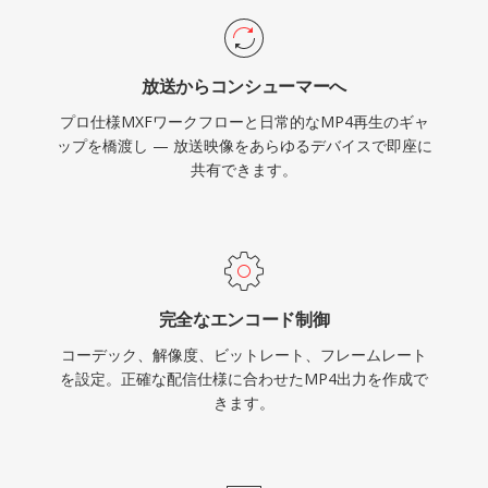
となっています。MP4内のH.264によるHTML5
ビデオはすべての主要Webブラウザでサポート
されており、この組み合わせがWebビデオ配信
放送からコンシューマーへ
のユニバーサルベースラインとして確立されてい
プロ仕様MXFワークフローと日常的なMP4再生のギャ
ます。効率的なパッケージングオーバーヘッド
ップを橋渡し — 放送映像をあらゆるデバイスで即座に
と、搭載する最新コーデックの圧縮能力を組み合
共有できます。
わせることで、帯域幅に制約のあるネットワーク
やストレージの限られたデバイスでも実用的なフ
ァイルサイズで高品質な動画配信を可能にしてい
ます。
完全なエンコード制御
コーデック、解像度、ビットレート、フレームレート
を設定。正確な配信仕様に合わせたMP4出力を作成で
きます。