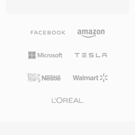
Part 12) を基盤とし、MP4は事実上あらゆる種
搬し、ファイルがインジェスト、編集、グラフィ
類のメディアデータをカプセル化できる階層的な
ックス、プレイアウト、アーカイブシステム間を
アトム/ボックス構造を使用しています。コンテ
移動する際の情報損失リスクを低減します。
ナは最も一般的にH.264またはH.265映像とAAC
MXFファイルは、シンプルな単一アイテムパッ
オーディオをパッケージしますが、AV1、VP9、
ケージ (OP1a) から複雑なマルチアイテムプレイ
MPEG-4 Visual、AC-3、ALACなど幅広い代替コ
リストまで、異なる複雑度レベルを定義するオペ
ーデックもサポートしています。設計は、プログ
レーショナルパターンシステムを使用していま
レッシブダウンロードおよびアダプティブストリ
す。主要な放送機器メーカーやファイルベースの
ーミング用のストリーミングヒント、チャプター
ワークフローシステムがMXFを普遍的にサポー
マーカー、複数のオーディオ・字幕トラック、メ
トしており、放送で使用されるAS-02やAS-11な
タデータタグ、埋め込みサムネイル画像などの高
どの規格のインターチェンジフォーマットとして
度な機能をサポートしています。標準化された構
も機能しています。
造と幅広いコーデックサポートにより、MP4は
オンラインビデオプラットフォーム、モバイルデ
バイス、デジタルカメラ、オペレーティングシス
テムのメディアライブラリのデフォルトの選択肢