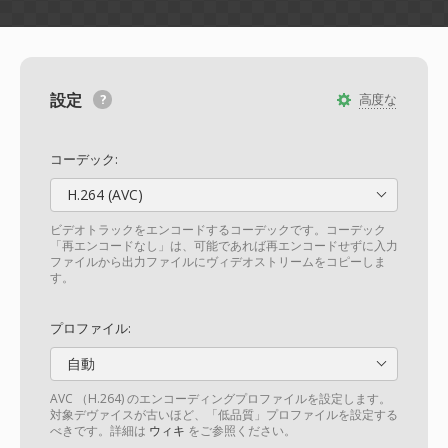
設定
高度な
コーデック:
H.264 (AVC)
ビデオトラックをエンコードするコーデックです。コーデック
「再エンコードなし」は、可能であれば再エンコードせずに入力
ファイルから出力ファイルにヴィデオストリームをコピーしま
す。
プロファイル:
自動
AVC （H.264) のエンコーディングプロファイルを設定します。
対象デヴァイスが古いほど、「低品質」プロファイルを設定する
べきです。詳細は
ウィキ
をご参照ください。