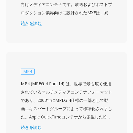
向けメディアコンテナです。放送およびポストプ
ロダクション業界向けに設計されたMXFは、異
なる制作システムやプラットフォーム間で映像、
続きを読む
音声、豊富な記述メタデータを伝送するためのベ
ンダー中立のラッパーを提供します。フォーマッ
トは、MPEG-2、AVC-Intra、DNxHD、
DNxHR、ProRes、JPEG 2000を含む幅広いプロ
フェッショナルコーデックをサポートし、プロキ
シ編集からマスター品質のアーカイブまで、さま
MP4
ざまな品質レベルに適応できます。広範なメタデ
MP4 (MPEG-4 Part 14) は、世界で最も広く使用
ータフレームワークがMXFの特徴的な要素であ
されているマルチメディアコンテナフォーマット
り、タイムコード、クリップ名、記述マーカー、
であり、2003年にMPEG-4仕様の一部として動
ソース参照、技術パラメータなどの制作情報を構
画エキスパートグループによって標準化されまし
造化されたKey-Length-Value (KLV) エンコーデ
た。Apple QuickTimeコンテナから派生したISO
ィングスキームで格納します。このメタデータは
ベースメディアファイルフォーマット (MPEG-4
続きを読む
制作チェーン全体を通じてコンテンツとともに伝