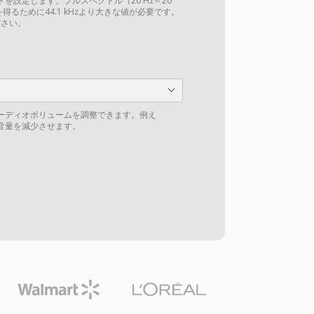
を設定します。フルスペクトル（20 Hz～20
得るために44.1 kHzより大きな値が必要です。
さい。
ーディオボリュームを調整できます。例え
の音量を減少させます。