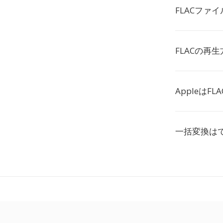
FLACファ
FLACの再
AppleはF
一括変換は