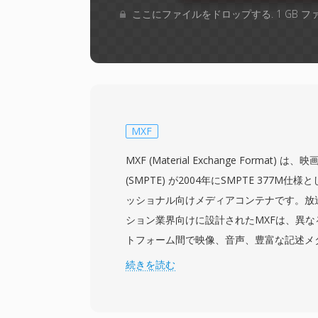
ここにファイルをドロップする. 1 GB 
MXF
MXF (Material Exchange Format)
(SMPTE) が2004年にSMPTE 377M
ッショナル向けメディアコンテナです。放
ション業界向けに設計されたMXFは、異
トフォーム間で映像、音声、豊富な記述メ
のベンダー中立のラッパーを提供します。フ
続きを読む
2、AVC-Intra、DNxHD、DNxHR、ProR
いプロフェッショナルコーデックをサポー