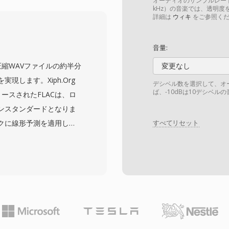
な品質レベルに適応でき
オーディオのサンプルレート
kHz）の音楽では、透明度を
MXFの特徴的な要素であ
詳細は
ウィキ
をご参照くだ
カー、ソース参照、技術
gth-Value (KLV)
音量:
このメタデータは制作チ
c)は、非圧縮WAVファイルの約半分
変更なし
搬し、ファイルがインジ
します。Xiph.Org
デシベル数を選択して、オ
ウト、アーカイブシステ
ば、-10dBは10デシベル
リリースされたFLACは、ロ
します。MXFファイル
ンスタンダードとなりま
1a) から複雑なマルチ
クに線形予測を適用して
すべてリセット
レベルを定義するオペレ
利用したRiceパーティ
ます。主要な放送機器メ
タを破棄することなく強力
ステムがMXFを普遍的に
度と最大655 kHzの
やAS-11などの規格のイ
音の要件を超えていま
しています。
ートフォン、カーステレ
のデスクトップメディアアプ
します。Tidalや