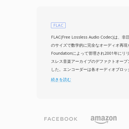
マスター品質のアーカイブまで、さまざま
ます。広範なメタデータフレームワークが
り、タイムコード、クリップ名、記述マー
パラメータなどの制作情報を構造化されたKey-Len
FLAC
エンコーディングスキームで格納します。
FLAC(Free Lossless Audio Code
ェーン全体を通じてコンテンツとともに伝
のサイズで数学的に完全なオーディオ再現を実現
ェスト、編集、グラフィックス、プレイア
Foundationによって管理され2001年に
ム間を移動する際の情報損失リスクを低減
スレス音楽アーカイブのデファクトオープ
は、シンプルな単一アイテムパッケージ (OP
した。エンコーダーは各オーディオブロッ
アイテムプレイリストまで、異なる複雑度
モデル化し、その後、予測誤差の統計分布を
続きを読む
ーショナルパターンシステムを使用してい
ショニングで残差を符号化します — デー
ーカーやファイルベースのワークフローシ
な圧縮を実現します。最大32ビットのビット深
サポートしており、放送で使用されるAS-02
サンプルレートをサポートし、ハイレゾ録
ンターチェンジフォーマットとしても機能
す。ハードウェアサポートは広範で、スマ
オ、Blu-rayプレーヤー、事実上すべて
リケーションがFLACをネイティブにデコード