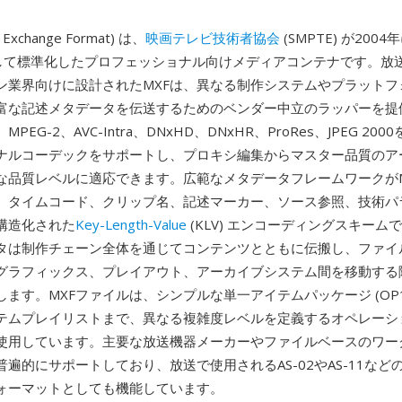
l Exchange Format) は、
映画テレビ技術者協会
(SMPTE) が2004
として標準化したプロフェッショナル向けメディアコンテナです。放
ン業界向けに設計されたMXFは、異なる制作システムやプラットフ
富な記述メタデータを伝送するためのベンダー中立のラッパーを提
PEG-2、AVC-Intra、DNxHD、DNxHR、ProRes、JPEG 20
ナルコーデックをサポートし、プロキシ編集からマスター品質のア
な品質レベルに適応できます。広範なメタデータフレームワークがM
、タイムコード、クリップ名、記述マーカー、ソース参照、技術パ
構造化された
Key-Length-Value
(KLV) エンコーディングスキーム
タは制作チェーン全体を通じてコンテンツとともに伝搬し、ファイ
グラフィックス、プレイアウト、アーカイブシステム間を移動する
ます。MXFファイルは、シンプルな単一アイテムパッケージ (OP1
テムプレイリストまで、異なる複雑度レベルを定義するオペレーシ
使用しています。主要な放送機器メーカーやファイルベースのワー
普遍的にサポートしており、放送で使用されるAS-02やAS-11な
ォーマットとしても機能しています。