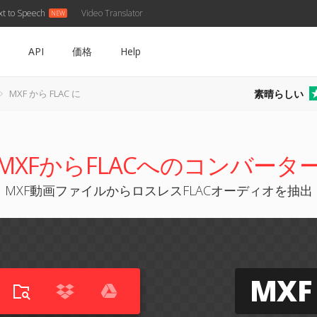
xt to Speech
Video Translator
API
価格
Help
素晴らしい
MXF から FLAC に
MXFからFLACへのコンバータ
MXF動画ファイルからロスレスFLACオーディオを抽出
MXF