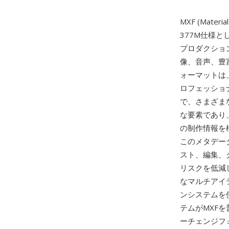
MXF (Materia
377M仕様
プロダクショ
像、音声、豊
ォーマットは、M
ロフェッショ
で、さまざま
な要素であり
の制作情報を
このメタデー
スト、編集、
リスクを低減し
なマルチアイ
ンシステムを
テムがMXFを
ーチェンジフ