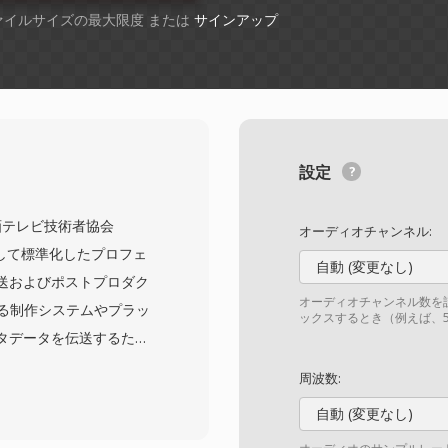
ファイルサイズの最大限度 または
サインアップ
設定
 は、映画テレビ技術者協会
オーディオチャンネル:
仕様として標準化したプロフェ
自動 (変更なし)
送およびポストプロダク
オーディオチャンネル数を
なる制作システムやプラッ
ックスするとき（例えば、5
タデータを伝送するため
ォーマットは、MPEG-
周波数:
es、JPEG 2000を含む幅広
自動 (変更なし)
トし、プロキシ編集から