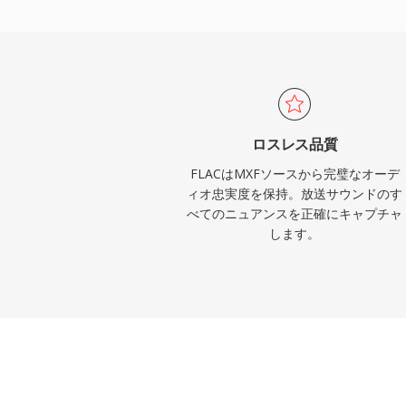
Amazon Musicなどのストリーミング
FLACを使用しており、コーデックに対す
ます。FLACを魅力的にする3つの際立っ
に、デコード時に元の信号を完全にビット
二に、Vorbisコメントとアルバムアート
がサイドカーファイルなしでライブラリを
ロスレス品質
ープンソースライセンスにより特許やロイ
FLACはMXFソースから完璧なオーデ
者やハードウェアベンダーの法的障壁を取
ィオ忠実度を保持。放送サウンドのす
べてのニュアンスを正確にキャプチャ
します。