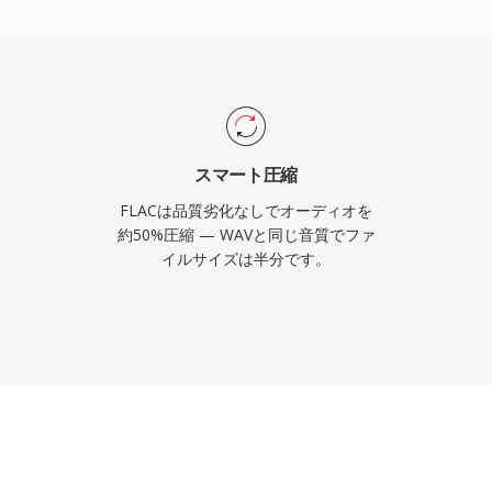
サービスはロスレスティアに
る業界の信頼を裏付けてい
た利点があります。第一
単位で復元できます。第
による組み込みメタデータ
整理します。第三に、オ
スマート圧縮
ヤリティが不要で、開発
FLACは品質劣化なしでオーディオを
り除きます。
約50%圧縮 — WAVと同じ音質でファ
イルサイズは半分です。