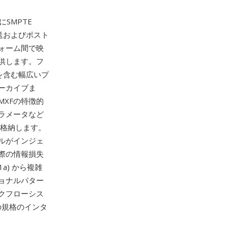
年にSMPTE
送およびポスト
ォーム間で映
供します。フ
00を含む幅広いプ
ーカイブま
XFの特徴的
ラメータなど
で格納します。
ルがインジェ
際の情報損失
a) から複雑
ョナルパター
クフローシス
どの規格のインタ